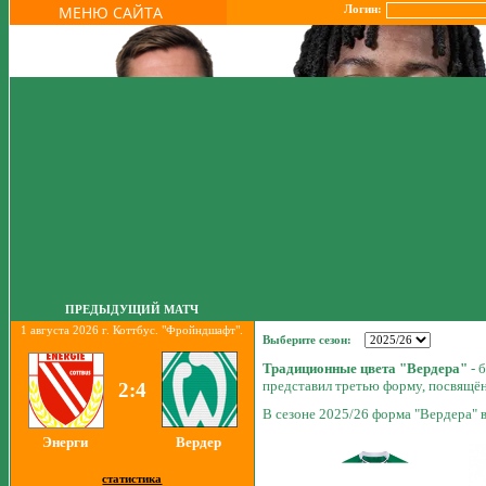
МЕНЮ САЙТА
Логин:
ПРЕДЫДУЩИЙ МАТЧ
1 августа 2026 г. Коттбус. "Фройндшафт".
Выберите сезон:
Традиционные цвета "Вердера"
- 
представил третью форму, посвящё
2:4
В сезоне 2025/26 форма "Вердера" в
Энерги
Вердер
статистика