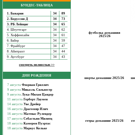
БУНДЕС-ТАБЛИЦА
1. Бавария
34
89
2. Боруссия Д
34
73
3. РБ Лейпциг
34
65
4. Штуттгарт
34
62
футболка домашняя
5. Хоффенхайм
34
61
2025/26
6. Байер
34
59
7. Фрайбург
34
47
8. Айнтрахт
34
44
9. Аугсбург
34
43
смотреть полностью >>
ДНИ РОЖДЕНИЯ
шорты домашние
2025/26
шо
гетры домашние 2025/26
ге