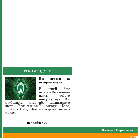
РЕКОМЕНДУЕМ
Все игроки за
историю клуба
В нашей базе
игроков Вы сможете
найти любого
интересующего Вас
футболиста, когда-либо защищавшего
цвета "бело-зелёных"! Аллофс, Боде,
Нойбарт, Озил, Шааф - это далеко не весь
список!
подробнее >>
Наверх
|
Перейти на г
© 20