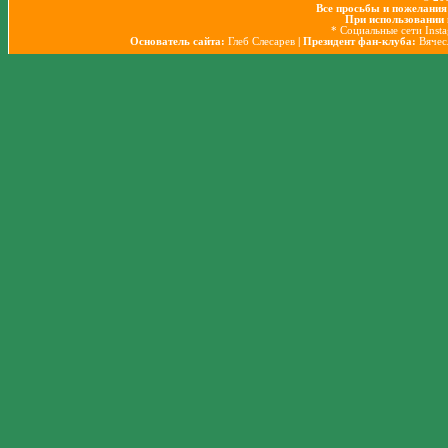
Все просьбы и пожелания
При использовании 
* Социальные сети Inst
Основатель сайта:
Глеб Слесарев
| Президент фан-клуба:
Вячес