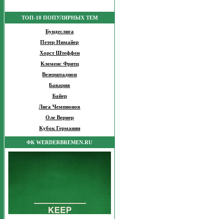
ТОП-10 ПОПУЛЯРНЫХ ТЕМ
Бундеслига
Петер Нимайер
Хорст Штеффен
Клеменс Фритц
Везерштадион
Бавария
Байер
Лига Чемпионов
Оле Вернер
Кубок Германии
ФК WERDERBREMEN.RU