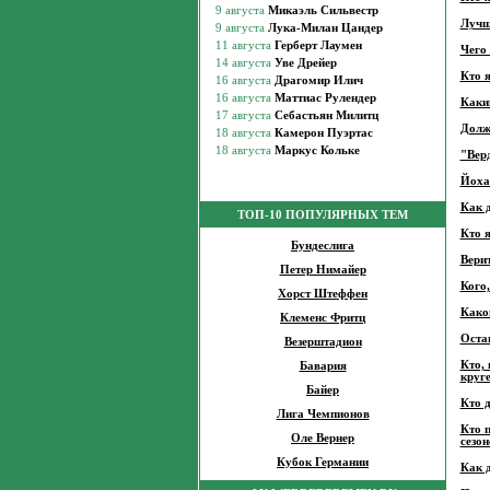
Лучш
Чего 
Кто 
Каким
Долж
"Вер
Йоха
Как 
ТОП-10 ПОПУЛЯРНЫХ ТЕМ
Кто 
Бундеслига
Верит
Петер Нимайер
Кого
Хорст Штеффен
Како
Клеменс Фритц
Оста
Везерштадион
Кто,
Бавария
круг
Байер
Кто 
Лига Чемпионов
Кто 
Оле Вернер
сезон
Кубок Германии
Как 