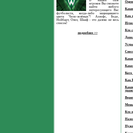
В нашей базе
Оцени
игроков Вы сможете
найти любого
Каким
интересующего Вас
футболиста, когда-либо защищавшего
Как 
цвета "бело-зелёных"! Аллофс, Боде,
Нойбарт, Озил, Шааф - это далеко не весь
список!
Игрок
Кто 
подробнее >>
Дово
Устра
Спос
Каки
Како
Кого
Как 
Каки
тран
Вери
Меша
Кто 
Назов
Нужн