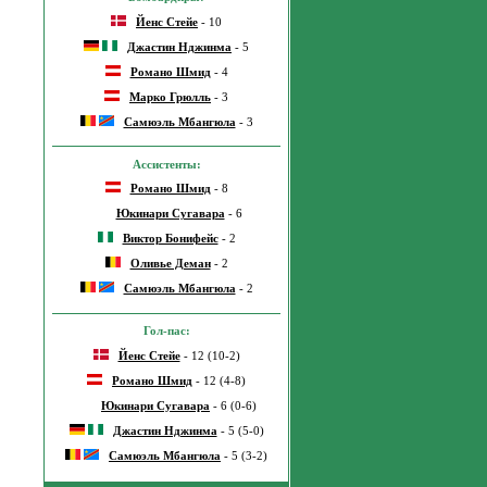
Йенс Стейе
- 10
Джастин Нджинма
- 5
Романо Шмид
- 4
Марко Грюлль
- 3
Самюэль Мбангюла
- 3
Ассистенты:
Романо Шмид
- 8
Юкинари Сугавара
- 6
Виктор Бонифейс
- 2
Оливье Деман
- 2
Самюэль Мбангюла
- 2
Гол-пас:
Йенс Стейе
- 12 (10-2)
Романо Шмид
- 12 (4-8)
Юкинари Сугавара
- 6 (0-6)
Джастин Нджинма
- 5 (5-0)
Самюэль Мбангюла
- 5 (3-2)