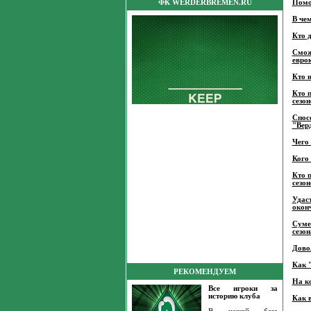
ФК WERDERBREMEN.RU
Помо
В че
Кто 
Сможе
евро
Кто 
Кто 
сезон
Спос
"Вер
Чего
Кого
Кто 
сезон
Удаст
окон
Суме
сезон
Дово
Как 
РЕКОМЕНДУЕМ
На к
Все игроки за
историю клуба
Как 