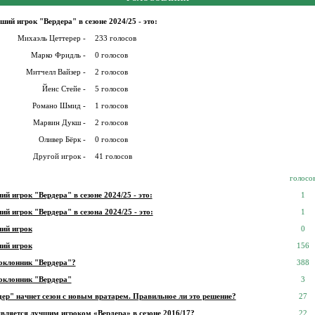
ший игрок "Вердера" в сезоне 2024/25 - это:
Михаэль Цеттерер -
233 голосов
Марко Фридль -
0 голосов
Митчелл Вайзер -
2 голосов
Йенс Стейе -
5 голосов
Романо Шмид -
1 голосов
Марвин Дукш -
2 голосов
Оливер Бёрк -
0 голосов
Другой игрок -
41 голосов
голосо
й игрок "Вердера" в сезоне 2024/25 - это:
1
й игрок "Вердера" в сезона 2024/25 - это:
1
ий игрок
0
ий игрок
156
оклонник "Вердера"?
388
оклонник "Вердера"
3
ер" начнет сезон с новым вратарем. Правильное ли это решение?
27
является лучшим игроком «Вердера» в сезоне 2016/17?
22