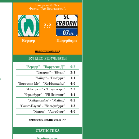
8 августа 2026 г.
Фехта. "Ам Бергкеллер".
?:?
Вердер
Падерборн
новости команд
БУНДЕС-РЕЗУЛЬТАТЫ
"Вердер" - "Боруссия Д"
0:2
"Бавария" - "Кёльн"
3:1
"Байер" - "Гамбург"
1:1
в
"Боруссия Мг" - "Хоффенхайм"
4:0
"Айнтрахт" - "Штуттгарт"
2:2
"Фрайбург" - "РБ Лейпциг"
4:1
"Хайденхайм" - "Майнц"
0:2
"Санкт-Паули" - "Вольфсбург"
1:3
"Унион" - "Аугсбург"
4:0
смотреть полностью >>
СТАТИСТИКА
Бомбардиры: