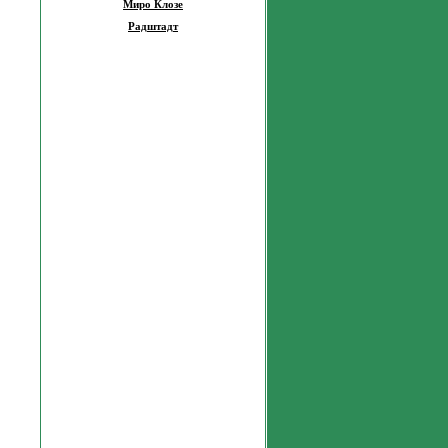
Миро Клозе
Радштадт