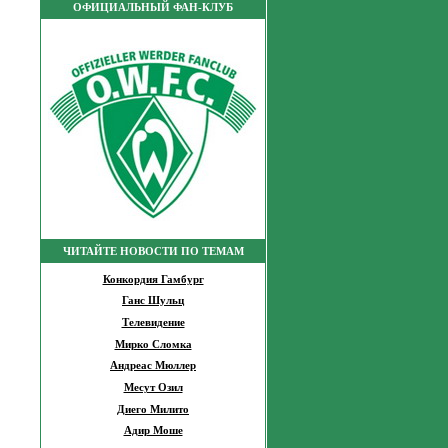
ОФИЦИАЛЬНЫЙ ФАН-КЛУБ
ЧИТАЙТЕ НОВОСТИ ПО ТЕМАМ
Конкордия Гамбург
Ганс Шульц
Телевидение
Мирко Сломка
Андреас Мюллер
Месут Озил
Диего Милито
Адир Моше