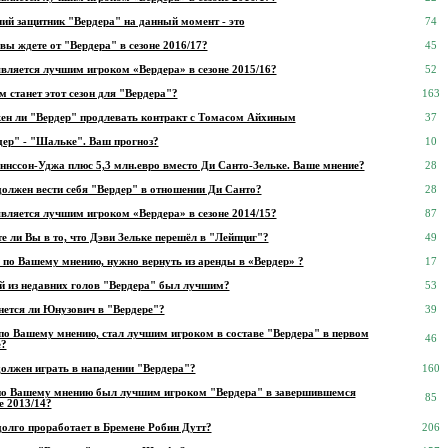
ий защитник "Вердера" на данный момент - это
74
вы ждете от "Вердера" в сезоне 2016/17?
45
является лучшим игроком «Вердера» в сезоне 2015/16?
52
 станет этот сезон для "Вердера"?
163
ен ли "Вердер" продлевать контракт с Томасом Айхиным
37
дер" - "Шальке". Ваш прогноз?
10
ннссон-Уджа плюс 5,3 млн.евро вместо Ди Санто-Зельке. Ваше мнение?
28
должен вести себя "Вердер" в отношении Ди Санто?
28
является лучшим игроком «Вердера» в сезоне 2014/15?
87
е ли Вы в то, что Дэви Зельке перешёл в "Лейпциг"?
49
, по Вашему мнению, нужно вернуть из аренды в «Вердер» ?
17
й из недавних голов "Вердера" был лучшим?
53
нется ли Юнузович в "Вердере"?
39
 по Вашему мнению, стал лучшим игроком в составе "Вердера" в первом
46
е?
должен играть в нападении "Вердера"?
160
по Вашему мнению был лучшим игроком "Вердера" в завершившемся
85
е 2013/14?
долго проработает в Бремене Робин Дутт?
206