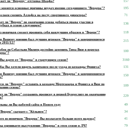
жет ли "Вердеру" отставка Шаафа?
157
м кроются основные причины неудач именно сегодняшнего "Вердера"?
195
должен сменить Аллофса на посту спортивного директора?
71
т ли "Вердер" по окончании сезона добиться права участия в
136
кубках в сезоне следующем?
из новичков сможет проявить себя наилучшим образом в "Верере"?
118
по Вашему мнению был лучшим игроком "Вердера" в завершмвшемся
215
е 2011/12?
обен ли Себастьян Милитц достойно заменить Тима Визе в воротах
100
дера"?
 Вы ждете от "Вердера" в стартующем сезоне?
3160
 бы Вы хотели видеть капитаном после ухода из команды Фрингса?
131
по Вашему мнению был лучшим игроком "Вердера" в завершмвшемся
150
е?
ся ли "Вердеру" оставить в команде Мертезакера и Фрингса и Визе по
109
чанию сезона?
ет ли "Вердер" сохранить прописку в первой Бундеслиге по окончанию
229
а?
льны ли Вы работой сайта в Новом году
49
"Вердер" сыграет с "Кёльном"?
34
ого из новичков "Вердера" Вы возлагаете больше всего надежд?
41
вы оцениваете выступление "Вердера" в этом сезоне в ЛЧ?
79