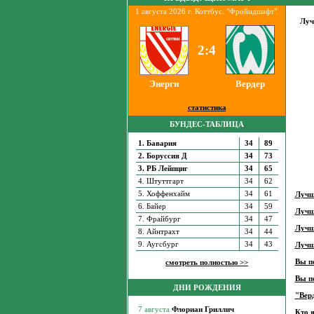
1 августа 2026 г. Коттбус. "Фройндшафт".
Луч
2:4
Энерги
Вердер
статистика
БУНДЕС-ТАБЛИЦА
1. Бавария
34
89
2. Боруссия Д
34
73
3. РБ Лейпциг
34
65
4. Штуттгарт
34
62
5. Хоффенхайм
34
61
Лучши
6. Байер
34
59
Лучши
7. Фрайбург
34
47
Лучш
8. Айнтрахт
34
44
9. Аугсбург
34
43
Лучш
Вы п
смотреть полностью >>
Вы п
ДНИ РОЖДЕНИЯ
"Верд
Кто 