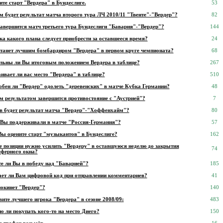
те старт "Вердера" в Бундеслиге.
53
 будет результат матча второго тура ЛЧ 2010/11 "Твенте"-"Вердер"?
82
завершится матч третьего тура Бундеслиги "Бавария"-"Вердер"?
144
а какого плана следует приобрести за оставшееся время?
24
станет лучшим бомбардиром "Вердера" в первом круге чемпионата?
68
льны ли Вы итоговым положением Вердера в таблице?
267
ивает ли вас место "Вердера" в таблице?
510
обен ли "Вердер" одолеть "деревенских" в матче Кубка Германии?
48
м результатом завершится противостояние с "Аустрией"?
7
в будет результат матча "Вердер"-"Хоффенхайм"?
80
 Вы поддерживали в матче "Россия-Германия"?
57
Вы оцените старт "музыкантов" в Бундеслиге?
162
е позиции нужно усилить "Вердеру" в оставшуюся неделю до закрытия
74
сферного окна?
те ли Вы в победу над "Баварией"?
185
ет ли Вам цифровой код при отправлении комментариев?
41
покинет "Вердер"?
140
ите лучшего игрока "Вердера" в сезоне 2008/09:
483
о ли покупать кого-то на место Диего?
150