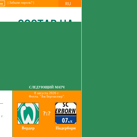
RU
|
Забыли пароль?
|
СЛЕДУЮЩИЙ МАТЧ
8 августа 2026 г.
Фехта. "Ам Бергкеллер".
?:?
 г.
Вердер
Падерборн