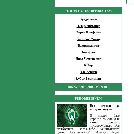
ТОП-10 ПОПУЛЯРНЫХ ТЕМ
Бундеслига
Петер Нимайер
Хорст Штеффен
Клеменс Фритц
Везерштадион
Бавария
Лига Чемпионов
Байер
Оле Вернер
Кубок Германии
ФК WERDERBREMEN.RU
РЕКОМЕНДУЕМ
Все игроки за
историю клуба
В нашей базе
игроков Вы сможете
найти любого
интересующего Вас
футболиста, когда-либо защищавшего
цвета "бело-зелёных"! Аллофс, Боде,