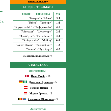
новости команд
БУНДЕС-РЕЗУЛЬТАТЫ
"Вердер" - "Боруссия Д"
0:2
"Бавария" - "Кёльн"
3:1
 г.
"Байер" - "Гамбург"
1:1
"Боруссия Мг" - "Хоффенхайм"
4:0
"Айнтрахт" - "Штуттгарт"
2:2
"Фрайбург" - "РБ Лейпциг"
4:1
"Хайденхайм" - "Майнц"
0:2
"Санкт-Паули" - "Вольфсбург"
1:3
"Унион" - "Аугсбург"
4:0
смотреть полностью >>
СТАТИСТИКА
Бомбардиры:
Йенс Стейе
- 10
Джастин Нджинма
- 5
Романо Шмид
- 4
Марко Грюлль
- 3
Самюэль Мбангюла
- 3
Ассистенты: