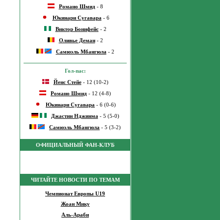
Романо Шмид
- 8
Юкинари Сугавара
- 6
Виктор Бонифейс
- 2
Оливье Деман
- 2
Самюэль Мбангюла
- 2
Гол-пас:
Йенс Стейе
- 12 (10-2)
Романо Шмид
- 12 (4-8)
Юкинари Сугавара
- 6 (0-6)
Джастин Нджинма
- 5 (5-0)
Самюэль Мбангюла
- 5 (3-2)
ОФИЦИАЛЬНЫЙ ФАН-КЛУБ
ЧИТАЙТЕ НОВОСТИ ПО ТЕМАМ
Чемпионат Европы U19
Жоан Мику
Аль-Араби