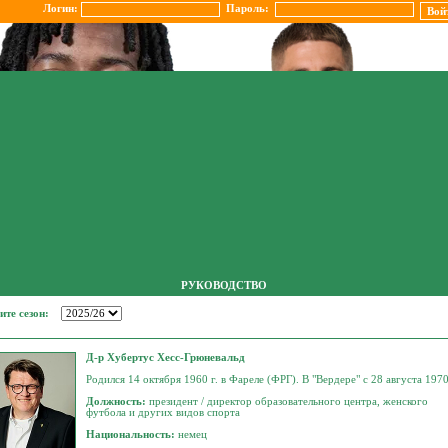
Логин:
Пароль:
РУКОВОДСТВО
ите сезон:
Д-р Хубертус Хесс-Грюневальд
Родился 14 октября 1960 г. в Фареле (ФРГ). В "Вердере" с 28 августа 1970
Должность:
президент / директор образовательного центра, женского
футбола и других видов спорта
Национальность:
немец