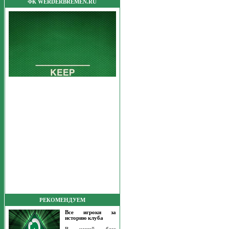
ФК WERDERBREMEN.RU
РЕКОМЕНДУЕМ
Все игроки за
историю клуба