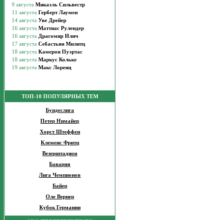
ТОП-10 ПОПУЛЯРНЫХ ТЕМ
Бундеслига
Петер Нимайер
Хорст Штеффен
Клеменс Фритц
Везерштадион
Бавария
Лига Чемпионов
Байер
Оле Вернер
Кубок Германии