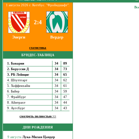
1 августа 2026 г. Коттбус. "Фройндшафт".
Вс
2:4
Энерги
Вердер
статистика
БУНДЕС-ТАБЛИЦА
1. Бавария
34
89
2. Боруссия Д
34
73
3. РБ Лейпциг
34
65
4. Штуттгарт
34
62
5. Хоффенхайм
34
61
6. Байер
34
59
7. Фрайбург
34
47
8. Айнтрахт
34
44
9. Аугсбург
34
43
смотреть полностью >>
ДНИ РОЖДЕНИЯ