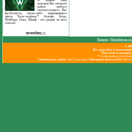
В нашей базе
игроков Вы сможете
найти любого
интересующего Вас
футболиста, когда-либо защищавшего
цвета "бело-зелёных"! Аллофс, Боде,
Нойбарт, Озил, Шааф - это далеко не весь
список!
подробнее >>
Наверх
|
Перейти на г
© 20
Все просьбы и пожелания
При использовании 
* Социальные сети Inst
Основатель сайта:
Глеб Слесарев
| Президент фан-клуба:
Вячес