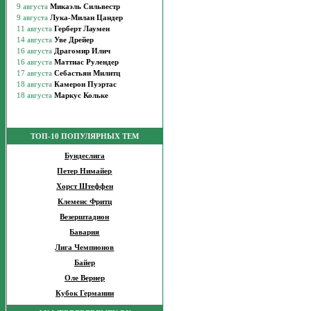
ТОП-10 ПОПУЛЯРНЫХ ТЕМ
Бундеслига
Петер Нимайер
Хорст Штеффен
Клеменс Фритц
Везерштадион
Бавария
Лига Чемпионов
Байер
Оле Вернер
Кубок Германии