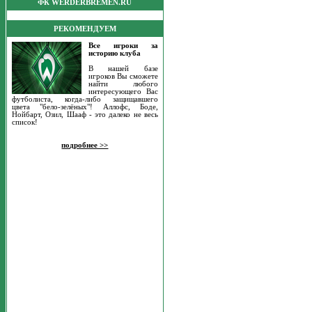
ФК WERDERBREMEN.RU
РЕКОМЕНДУЕМ
Все игроки за
историю клуба
В нашей базе
игроков Вы сможете
найти любого
интересующего Вас
футболиста, когда-либо защищавшего
цвета "бело-зелёных"! Аллофс, Боде,
Нойбарт, Озил, Шааф - это далеко не весь
список!
подробнее >>