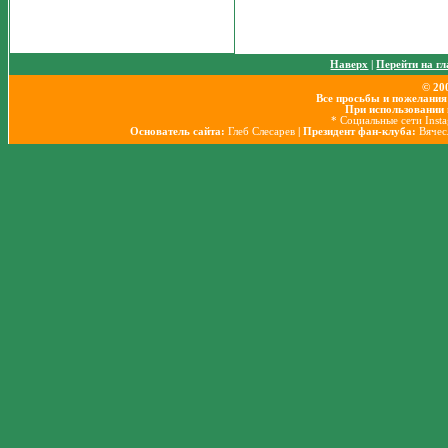
Наверх
|
Перейти на г
© 20
Все просьбы и пожелания
При использовании 
* Социальные сети Inst
Основатель сайта:
Глеб Слесарев
| Президент фан-клуба:
Вячес