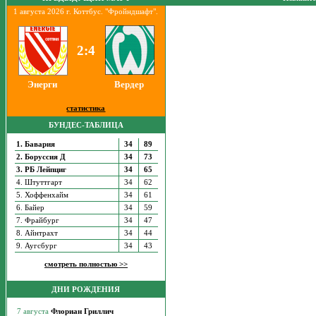
1 августа 2026 г. Коттбус. "Фройндшафт".
2:4
Энерги
Вердер
статистика
БУНДЕС-ТАБЛИЦА
1. Бавария
34
89
2. Боруссия Д
34
73
3. РБ Лейпциг
34
65
4. Штуттгарт
34
62
5. Хоффенхайм
34
61
6. Байер
34
59
7. Фрайбург
34
47
8. Айнтрахт
34
44
9. Аугсбург
34
43
смотреть полностью >>
ДНИ РОЖДЕНИЯ