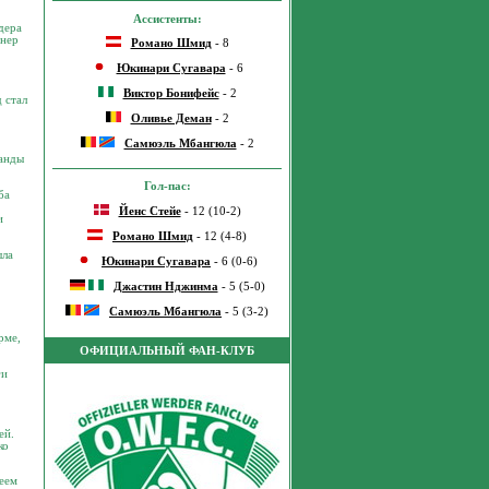
Ассистенты:
дера
енер
Романо Шмид
- 8
Юкинари Сугавара
- 6
Виктор Бонифейс
- 2
 стал
Оливье Деман
- 2
Самюэль Мбангюла
- 2
манды
Гол-пас:
ба
Йенс Стейе
- 12 (10-2)
и
Романо Шмид
- 12 (4-8)
ыла
Юкинари Сугавара
- 6 (0-6)
Джастин Нджинма
- 5 (5-0)
Самюэль Мбангюла
- 5 (3-2)
рме,
ОФИЦИАЛЬНЫЙ ФАН-КЛУБ
ги
ей.
ко
меем