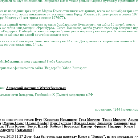
ступали за клуб из Мюнхена. Мирослав Клозе также раньше надевал футболку с ромбиком (
ух из последних трех играх Марио Гомес отметился хет-триком, всего же он набрал три хет
в сезоне – по этому показателю он уступает лишь Герду Мюллеру (6 хет-триков в сезоне 197
ру Мюллеру (4 хет-трика в сезоне 1976/77).
с на данный момент является лучшим бомбардиром Бундеслиги: он забил 15 мячей, ровно
о же забил нападающий «Фрайбурга» Сиссе. Как назло, особо удачно голеадор баварцев иг
 «Вердера». В общей сложности ворота бремецев он поразил уже семь раз. Большее количе
он не забивал ни одной другой команде в лиге.
есь сезон в 26-ти играх Гомес наколотил уже 23 гола. Для сравнения: в прошлом сезоне в 45
ах он отличился лишь 14 раз.
ей Небылицын
, под редакцией Глеба Слесарева
ериалам официального сайта "Вердера" и Yahoo Eurosport
ник:
Авторский материал WerderBremen.ru
альные сети Instagram, Facebook и X (Twitter) запрещены в РФ
прочитано: 4244 | комментар
 по новости по темам:
Бутт
|
Кристиан Нерлингер
|
Герд Мюллер
|
Томас Мюллер
|
Арьен
н
|
Марио Гомес
|
Томас Крафт
|
Луис Густаво
|
Луи ван Галь
|
Тимощук
|
Бавария
|
ван
ль
|
Тони Кроос
|
Томас Шааф
|
Рибери
|
Боровски
|
Вагнер
|
Фрингс
|
Писарро
|
Клозе
|
рслаутерн
|
Алемания
|
уста 2013 11:27
Дутт: был бы очень рад переходу Клозе в "Вердер", но это нереально >>