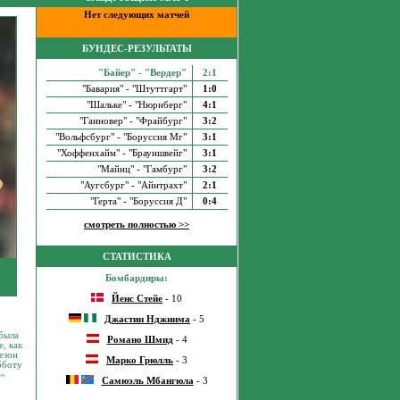
Нет следующих матчей
БУНДЕС-РЕЗУЛЬТАТЫ
"Байер" - "Вердер"
2:1
"Бавария" - "Штуттгарт"
1:0
"Шальке" - "Нюрнберг"
4:1
"Ганновер" - "Фрайбург"
3:2
"Вольфсбург" - "Боруссия Мг"
3:1
"Хоффенхайм" - "Брауншвейг"
3:1
"Майнц" - "Гамбург"
3:2
"Аугсбург" - "Айнтрахт"
2:1
"Герта" - "Боруссия Д"
0:4
смотреть полностью >>
СТАТИСТИКА
Бомбардиры:
Йенс Стейе
- 10
Джастин Нджинма
- 5
 была
Романо Шмид
- 4
, как
езон
Марко Грюлль
- 3
бботу
ю»
Самюэль Мбангюла
- 3