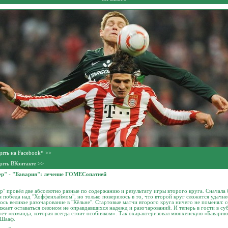
ить на Facebook* >>
ить ВКонтакте >>
ер" - "Бавария": лечение ГОМЕСопатией
р" провёл две абсолютно разные по содержанию и результату игры второго круга. Сначала
я победа над "Хоффенхаймом", но только поверилось в то, что второй круг сложится удачнее
ось великое разочарование в "Кёльне". Стартовые матчи второго круга ничего не поменял: с
жает оставаться сезоном не оправдавшихся надежд и разочарований. И теперь в гости в су
ет «команда, которая всегда стоит особняком». Так охарактеризовал мюнхенскую «Бавари
 Шааф.