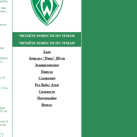
адить
е мы
ало»,
у
ется.
ЧИТАЙТЕ НОВОСТИ ПО ТЕМАМ
ЧИТАЙТЕ НОВОСТИ ПО ТЕМАМ
тых
Хант
играл.
Арнольд "Пико" Шутц
).
Эскишехирспор
Пинола
их 9
Станкович
Рот Вайсс Ален
с 12-е
Сильвестр
Нидермайер
Варгас
тила
 37-ю
игр в
е не
07)