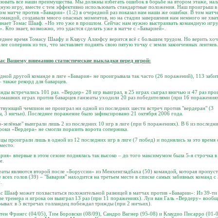
зовать все наши преимущества. Мы должны избегать ошибок в борьбе на втором этаже, нал
ную игру, вместе с тем эффективно использовать стандартные положения. Наш проигрыш в
ом матче против «Баварии» (1:2) в очередной раз показал нам наши же ошибки. В том матч
омандой, создавали много опасных моментов, но на стадии завершения нам немного не хват
нает Томас Шааф. «Но это уже в прошлом. Сейчас нам нужно выстраивать командную игр
». Кто знает, возможно, это удастся сделать уже в матче с «Баварией».
еднее время Томасу Шаафу и Клаусу Аллофсу верится всё с большим трудом. Но верить хоч
лее соперник из тех, что заставляет поднять свою пятую точку с земли законченных лентяев.
час Вашему вниманию статистические выкладки перед игрой:
дной другой команде в лиге «Бавария» не проигрывала так часто (26 поражений), 113 заби
– также рекорд для баварцев.
нды встречались 101 раз. «Вердер» 28 игр выиграл, в 25 играх сыграл вничью и 47 раз про
омашних играх против баварцев ганзеаты уходили 20 раз победителями (при 16 поражениях
твующий чемпион не проиграл ни одной из последних шести встреч против "вердеран" (3
, 3 ничьи). Последнее поражение было зафиксировано 21 октября 2006 года.
о-зелёные" выиграли лишь 2 из последних 10 игр в лиге (при 6 поражениях). В 6 из последн
роки «Вердера» не смогли поразить ворота соперника.
рцы проиграли лишь в одной из 12 последних игр в лиге (7 побед) и поднялись за это время 
 место.
ария» впервые в этом сезоне поднялась так высоко – до того максимумом была 5-я строчка в
е.
еаты являются второй после «Боруссии» из Менхенгладбаха (50) командой, которая пропус
 всех голов (39) – "Бавария" находится на третьем месте в списке самых забивных команд с
.
с Шааф может похвастаться положительной разницей в матчах против «Баварии»: Из 39-ти 
ве тренера и игрока он выиграл 13 раз (при 11 поражениях). Луи ван Галь «Вердеру» вообщ
ывал: в 5 встречах голландец побеждал трижды (при 2 ничьих).
тен Фрингс (04/05), Тим Боровски (08/09), Сандро Вагнер (95-08) и Клаудио Писарро (01-