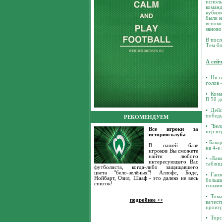
исполь
команд
кубков
были к
вспоми
заново
В посл
Тем бо
А сей
• Ни о
голов 
• Кома
В 50 д
• Дейс
победы
РЕКОМЕНДУЕМ
• "Бел
Все игроки за
игр иг
историю клуба
• Бава
В нашей базе
на 4-е
игроков Вы сможете
найти любого
• «Бав
интересующего Вас
таблиц
футболиста, когда-либо защищавшего
цвета "бело-зелёных"! Аллофс, Боде,
• Ганз
Нойбарт, Озил, Шааф - это далеко не весь
больше
список!
голами
• Тома
подробнее >>
качест
проигр
• Торс