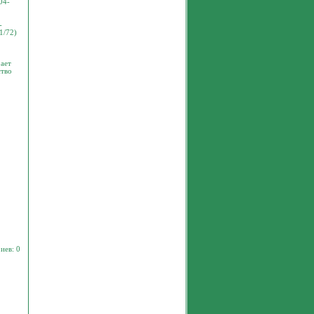
04-
-
1/72)
рает
ство
иев: 0