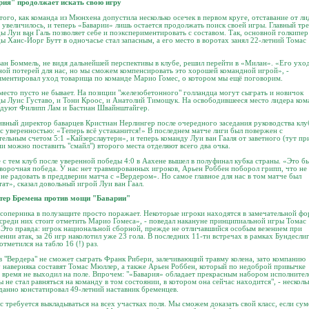
рия" продолжает искать свою игру
того, как команда из Мюнхена допустила несколько осечек в первом круге, отставание от ли
 увеличилось, и теперь «Баварии» лишь остается продолжать поиск своей игры. Главный тр
ы Луи ван Галь позволяет себе и поэкспериментировать с составом. Так, основной голкипер
ы Ханс-Йорг Бутт в одночасье стал запасным, а его место в воротах занял 22-летний Томас
ан Боммель, не видя дальнейшей перспективы в клубе, решил перейти в «Милан». «Его уход
ой потерей для нас, но мы сможем компенсировать это хорошей командной игрой», -
ментировал уход товарища по команде Марио Гомес, о котором мы ещё поговорим.
место пусто не бывает. На позиции "железобетонного" голландца могут сыграть и новичок
ы Луис Густаво, и Тони Кроос, и Анатолий Тимощук. На освободившееся место лидера ко
ндуют Филипп Лам и Бастиан Швайнштайгер.
вный директор баварцев Кристиан Нерлингер после очередного заседания руководства клу
 с уверенностью: «Теперь всё устаканится!» В последнем матче лиги был повержен с
ельным счетом 5:1 «Кайзерслаутерн», и теперь команду Луи ван Гааля от заветного (тут пр
и можно поставить "смайл") второго места отделяют всего два очка.
 с тем клуб после уверенной победы 4:0 в Аахене вышел в полуфинал кубка страны. «Это б
ворочная победа. У нас нет травмированных игроков, Арьен Роббен поборол грипп, что не
не радовать в преддверии матча с «Вердером». Но самое главное для нас в том матче был
тат», сказал довольный игрой Луи ван Гаал.
тер Бремена против мощи "Баварии"
соперника в полузащите просто поражает. Некоторые игроки находятся в замечательной фо
среди них стоит отметить Марио Гомеса», - поведал накануне принципиальной игры Томас
Это правда: игрок национальной сборной, прежде не отличавшийся особым везением при
ении атак, за 26 игр наколотил уже 23 гола. В последних 11-ти встречах в рамках Бундесли
отметился на табло 16 (!) раз.
 "Вердера" не сможет сыграть Франк Рибери, залечивающий травму колена, зато компанию
 наверняка составят Томас Мюллер, а также Арьен Роббен, который по недоброй привычке
 время не выходил на поле. Впрочем: "«Бавария» обладает прекрасным набором исполнител
ы не стал равняться на команду в том состоянии, в котором она сейчас находится", - несколь
анно констатировал 49-летний наставник бременцев.
с требуется выкладываться на всех участках поля. Мы сможем доказать свой класс, если су