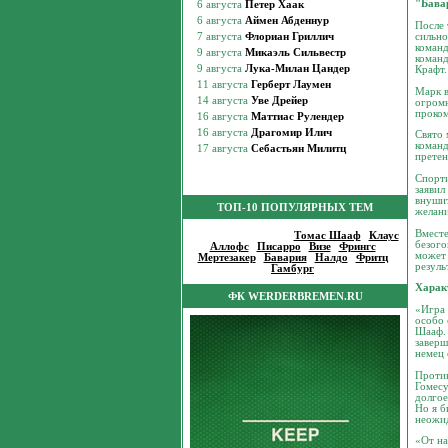
"Бава
После 
сильно
команд
команд
Крафт.
Марк в
огромн
проком
Свято 
команд
прете
Спорти
заявил
внушит
ТОП-10 ПОПУЛЯРНЫХ ТЕМ
желани
Вместе
Популярные темы
:
Томас Шааф
|
Клаус
безого
Аллофс
|
Писарро
|
Визе
|
Фрингс
|
может 
Мертезакер
|
Бавария
|
Налдо
|
Фритц
|
резуль
Гамбург
|
Харак
ФК WERDERBREMEN.RU
«Игра 
особо 
Шааф. 
заверш
немец 
Против
Гомесу
долгое
Но я б
неожид
«От на