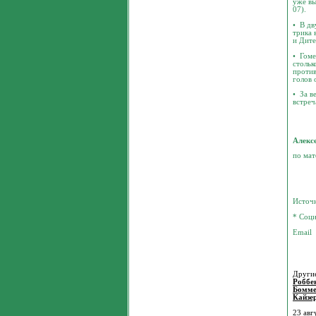
уже вы
07).
• В дв
трика 
и Дите
• Гоме
стольк
против
голов 
• За в
встреч
Алекс
по мат
Источ
* Соци
Другие
Роббе
Бомме
Кайзе
23 авг