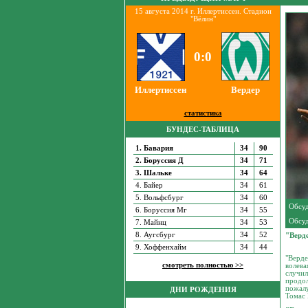
15 августа 2014 г. Иллертиссен. Стадион
"Вёлин"
0:0
Иллертиссен
Вердер
статистика
БУНДЕС-ТАБЛИЦА
1. Бавария
34
90
2. Боруссия Д
34
71
3. Шальке
34
64
4. Байер
34
61
5. Вольфсбург
34
60
Обсуд
6. Боруссия Мг
34
55
Обсуд
7. Майнц
34
53
8. Аугсбург
34
52
"Верд
9. Хоффенхайм
34
44
"Верде
смотреть полностью >>
волева
случил
продол
пожалу
ДНИ РОЖДЕНИЯ
Томас