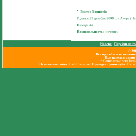
Виктор Бонифейс
Родился 23 декабря 2000 г. в Акуре (Ниг
Номер:
44
Национальность:
нигериец
Наверх
|
Перейти на г
© 20
Все просьбы и пожелания
При использовании 
* Социальные сети Inst
Основатель сайта:
Глеб Слесарев
| Президент фан-клуба:
Вячес