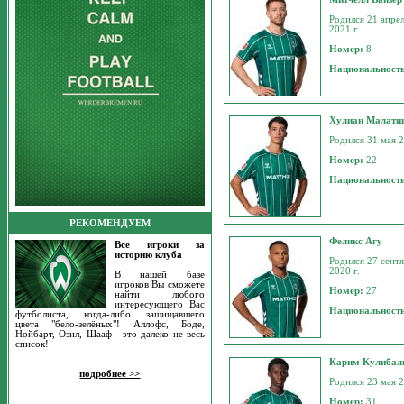
Родился 21 апрел
2021 г.
Номер:
8
Национальност
Хулиан Малати
Родился 31 мая 2
Номер:
22
Национальност
РЕКОМЕНДУЕМ
Феликс Агу
Все игроки за
историю клуба
Родился 27 сентя
2020 г.
В нашей базе
игроков Вы сможете
Номер:
27
найти любого
интересующего Вас
Национальност
футболиста, когда-либо защищавшего
цвета "бело-зелёных"! Аллофс, Боде,
Нойбарт, Озил, Шааф - это далеко не весь
список!
Карим Кулибал
подробнее >>
Родился 23 мая 2
Номер:
31