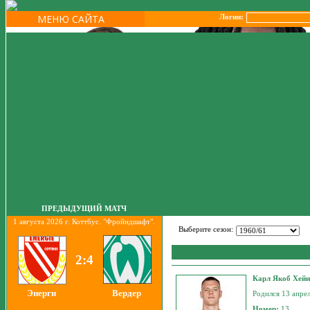
МЕНЮ САЙТА
Логин:
ПРЕДЫДУЩИЙ МАТЧ
1 августа 2026 г. Коттбус. "Фройндшафт".
Выберите сезон:
2:4
Карл Якоб Хей
Энерги
Вердер
Родился 13 апрел
Номер:
13