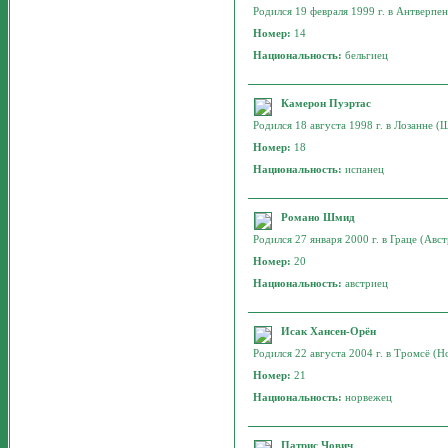
Родился 19 февраля 1999 г. в Антверпене
Номер:
14
Национальность:
бельгиец
Камерон Пуэртас
Родился 18 августа 1998 г. в Лозанне (
Номер:
18
Национальность:
испанец
Романо Шмид
Родился 27 января 2000 г. в Граце (Авст
Номер:
20
Национальность:
австриец
Исак Хансен-Орён
Родился 22 августа 2004 г. в Тромсё (Но
Номер:
21
Национальность:
норвежец
Патрис Чович