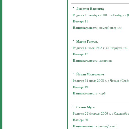
Джастин Нджинма
Родился 15 ноября 2000 г. в Гамбурге (
Номер:
11
Национальность:
немец/нигериец
Марко Грюлль
Родился 6 июля 1998 г. в Шварцахе-им-П
Номер:
17
Национальность:
австриец
Йован Милошевич
Родился 31 июля 2005 г. в Чачаке (Серб
Номер:
19
Национальность:
серб
Салим Муса
Родился 22 февраля 2006 г. в Ольденбур
Номер:
29
Национальность:
немец/ганец