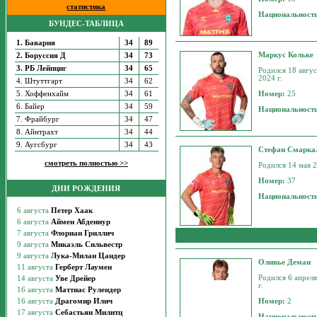
статистика
Национальност
БУНДЕС-ТАБЛИЦА
1. Бавария
34
89
Маркус Кольке
2. Боруссия Д
34
73
3. РБ Лейпциг
34
65
Родился 18 авгус
2024 г.
4. Штуттгарт
34
62
5. Хоффенхайм
34
61
Номер:
25
6. Байер
34
59
Национальност
7. Фрайбург
34
47
8. Айнтрахт
34
44
9. Аугсбург
34
43
Стефан Смарка
смотреть полностью >>
Родился 14 мая 2
Номер:
37
ДНИ РОЖДЕНИЯ
Национальност
Оливье Деман
Родился 6 апреля
г.
Номер:
2
Национальност