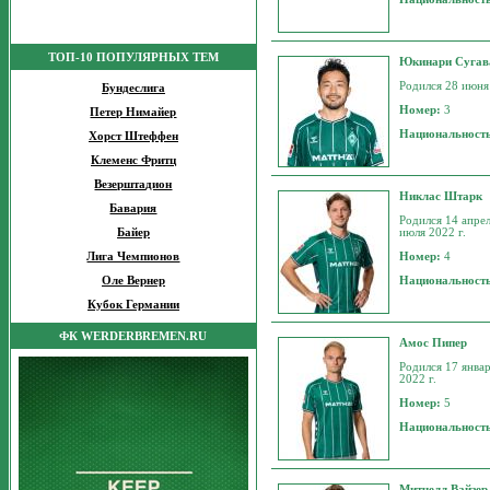
ТОП-10 ПОПУЛЯРНЫХ ТЕМ
Юкинари Сугав
Родился 28 июня 
Бундеслига
Номер:
3
Петер Нимайер
Национальност
Хорст Штеффен
Клеменс Фритц
Везерштадион
Никлас Штарк
Бавария
Родился 14 апрел
Байер
июля 2022 г.
Лига Чемпионов
Номер:
4
Оле Вернер
Национальност
Кубок Германии
ФК WERDERBREMEN.RU
Амос Пипер
Родился 17 январ
2022 г.
Номер:
5
Национальност
Митчелл Вайзер