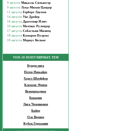
ТОП-10 ПОПУЛЯРНЫХ ТЕМ
Бундеслига
Петер Нимайер
Хорст Штеффен
Клеменс Фритц
Везерштадион
Бавария
Лига Чемпионов
Байер
Оле Вернер
Кубок Германии