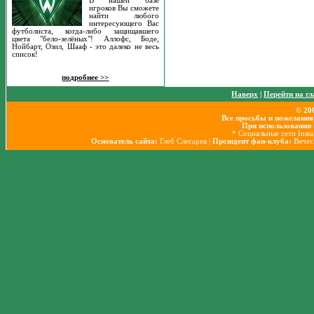
В нашей базе
игроков Вы сможете
найти любого
интересующего Вас
футболиста, когда-либо защищавшего
цвета "бело-зелёных"! Аллофс, Боде,
Нойбарт, Озил, Шааф - это далеко не весь
список!
подробнее >>
Наверх
|
Перейти на г
© 20
Все просьбы и пожелания
При использовании 
* Социальные сети Inst
Основатель сайта:
Глеб Слесарев
| Президент фан-клуба:
Вячес