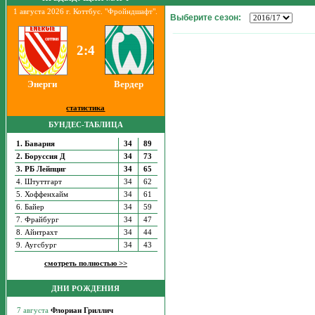
1 августа 2026 г. Коттбус. "Фройндшафт".
Выберите сезон:
2:4
Энерги
Вердер
статистика
БУНДЕС-ТАБЛИЦА
1. Бавария
34
89
2. Боруссия Д
34
73
3. РБ Лейпциг
34
65
4. Штуттгарт
34
62
5. Хоффенхайм
34
61
6. Байер
34
59
7. Фрайбург
34
47
8. Айнтрахт
34
44
9. Аугсбург
34
43
смотреть полностью >>
ДНИ РОЖДЕНИЯ