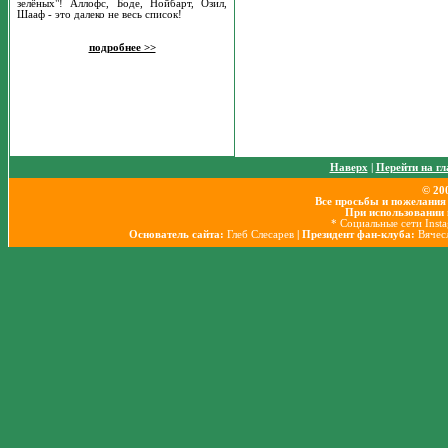
зелёных"! Аллофс, Боде, Нойбарт, Озил,
Шааф - это далеко не весь список!
подробнее >>
Наверх
|
Перейти на г
© 20
Все просьбы и пожелания
При использовании 
* Социальные сети Insta
Основатель сайта:
Глеб Слесарев
| Президент фан-клуба:
Вячес