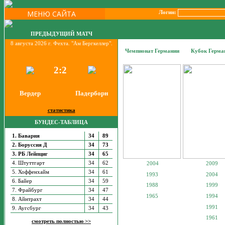
МЕНЮ САЙТА
Логин:
ПРЕДЫДУЩИЙ МАТЧ
8 августа 2026 г. Фехта. "Ам Бергкеллер".
Чемпионат Германии
Кубок Герма
2:2
Вердер
Падерборн
статистика
БУНДЕС-ТАБЛИЦА
1. Бавария
34
89
2. Боруссия Д
34
73
3. РБ Лейпциг
34
65
4. Штуттгарт
34
62
2004
2009
5. Хоффенхайм
34
61
1993
2004
6. Байер
34
59
1988
1999
7. Фрайбург
34
47
1965
1994
8. Айнтрахт
34
44
1991
9. Аугсбург
34
43
1961
смотреть полностью >>