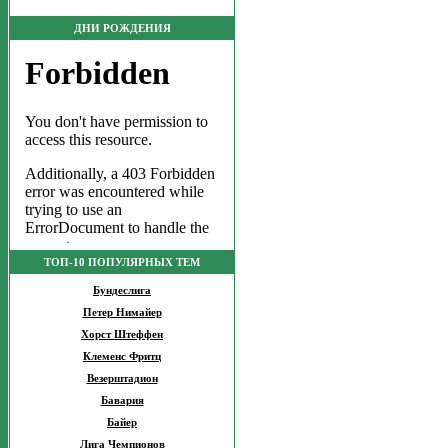
ДНИ РОЖДЕНИЯ
ТОП-10 ПОПУЛЯРНЫХ ТЕМ
Бундеслига
Петер Нимайер
Хорст Штеффен
Клеменс Фритц
Везерштадион
Бавария
Байер
Лига Чемпионов