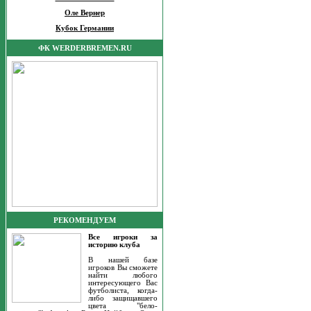
Оле Вернер
Кубок Германии
ФК WERDERBREMEN.RU
РЕКОМЕНДУЕМ
Все игроки за
историю клуба
В нашей базе
игроков Вы сможете
найти любого
интересующего Вас
футболиста, когда-
либо защищавшего
цвета "бело-