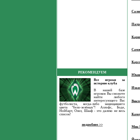
Сали
Патр
Кари
Самю
Карл
РЕКОМЕНДУЕМ
Юкин
Все игроки за
историю клуба
Изаа
В нашей базе
игроков Вы сможете
найти любого
интересующего Вас
Викт
футболиста, когда-либо защищавшего
цвета "бело-зелёных"! Аллофс, Боде,
Нойбарт, Озил, Шааф - это далеко не весь
Каме
список!
подробнее >>
Мик 
Йова