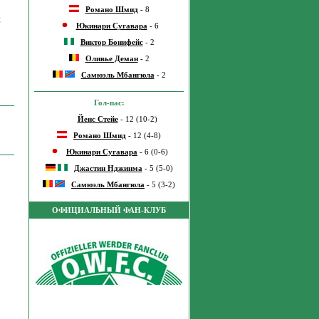
Романо Шмид
- 8
€
Юкинари Сугавара
- 6
Виктор Бонифейс
- 2
Оливье Деман
- 2
Самюэль Мбангюла
- 2
Гол-пас:
Йенс Стейе
- 12 (10-2)
Романо Шмид
- 12 (4-8)
Юкинари Сугавара
- 6 (0-6)
Джастин Нджинма
- 5 (5-0)
Самюэль Мбангюла
- 5 (3-2)
ОФИЦИАЛЬНЫЙ ФАН-КЛУБ