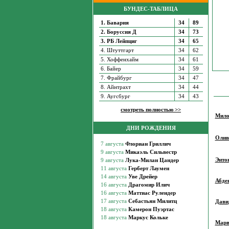
БУНДЕС-ТАБЛИЦА
1. Бавария
34
89
2. Боруссия Д
34
73
3. РБ Лейпциг
34
65
4. Штуттгарт
34
62
5. Хоффенхайм
34
61
6. Байер
34
59
7. Фрайбург
34
47
8. Айнтрахт
34
44
9. Аугсбург
34
43
смотреть полностью >>
Мило
ДНИ РОЖДЕНИЯ
Олив
Энто
Абде
Дави
Марв