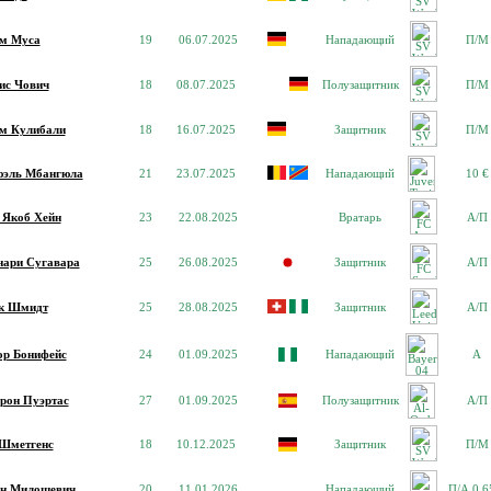
м Муса
19
06.07.2025
Нападающий
П/М
ис Чович
18
08.07.2025
Полузащитник
П/М
м Кулибали
18
16.07.2025
Защитник
П/М
эль Мбангюла
21
23.07.2025
Нападающий
10 €
 Якоб Хейн
23
22.08.2025
Вратарь
А/П
ари Сугавара
25
26.08.2025
Защитник
А/П
к Шмидт
25
28.08.2025
Защитник
А/П
ор Бонифейс
24
01.09.2025
Нападающий
А
рон Пуэртас
27
01.09.2025
Полузащитник
А/П
Шметгенс
18
10.12.2025
Защитник
П/М
н Милошевич
20
11.01.2026
Нападающий
П/А 0,6