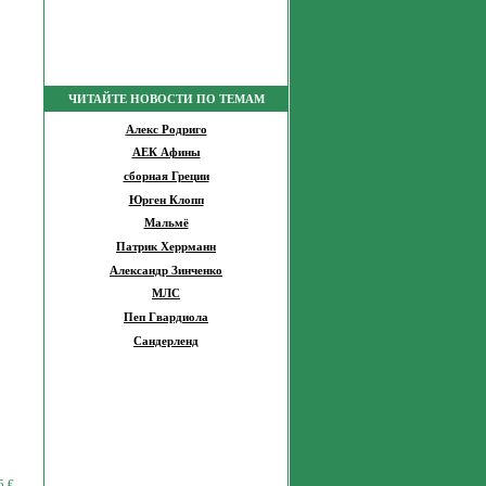
ЧИТАЙТЕ НОВОСТИ ПО ТЕМАМ
Алекс Родриго
АЕК Афины
сборная Греции
Юрген Клопп
Мальмё
Патрик Херрманн
Александр Зинченко
МЛС
Пеп Гвардиола
Сандерленд
5
€