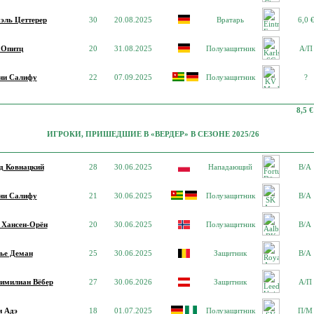
эль Цеттерер
30
20.08.2025
Вратарь
6,0
 Опитц
20
31.08.2025
Полузащитник
А/П
ни Салифу
22
07.09.2025
Полузащитник
?
8,5 €
ИГРОКИ, ПРИШЕДШИЕ В «ВЕРДЕР» В СЕЗОНЕ 2025/26
д Ковнацкий
28
30.06.2025
Нападающий
В/А
ни Салифу
21
30.06.2025
Полузащитник
В/А
 Хансен-Орён
20
30.06.2025
Полузащитник
В/А
ье Деман
25
30.06.2025
Защитник
В/А
имилиан Вёбер
27
30.06.2026
Защитник
А/П
и Адэ
18
01.07.2025
Полузащитник
П/М