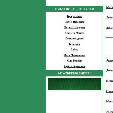
Миха
ТОП-10 ПОПУЛЯРНЫХ ТЕМ
Бундеслига
Леон
Петер Нимайер
Хорст Штеффен
Дике
Клеменс Фритц
Везерштадион
Бавария
Байер
Лига Чемпионов
Дави
Оле Вернер
Кубок Германии
Дике
ФК WERDERBREMEN.RU
Исак
Олив
Макс
Уэсл