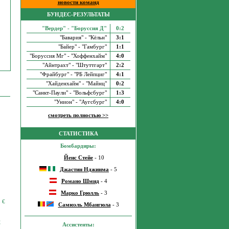
новости команд
БУНДЕС-РЕЗУЛЬТАТЫ
"Вердер" - "Боруссия Д"
0:2
"Бавария" - "Кёльн"
3:1
"Байер" - "Гамбург"
1:1
"Боруссия Мг" - "Хоффенхайм"
4:0
"Айнтрахт" - "Штуттгарт"
2:2
"Фрайбург" - "РБ Лейпциг"
4:1
"Хайденхайм" - "Майнц"
0:2
"Санкт-Паули" - "Вольфсбург"
1:3
"Унион" - "Аугсбург"
4:0
смотреть полностью >>
СТАТИСТИКА
Бомбардиры:
Йенс Стейе
- 10
Джастин Нджинма
- 5
Романо Шмид
- 4
Марко Грюлль
- 3
5
€
Самюэль Мбангюла
- 3
€
Ассистенты: