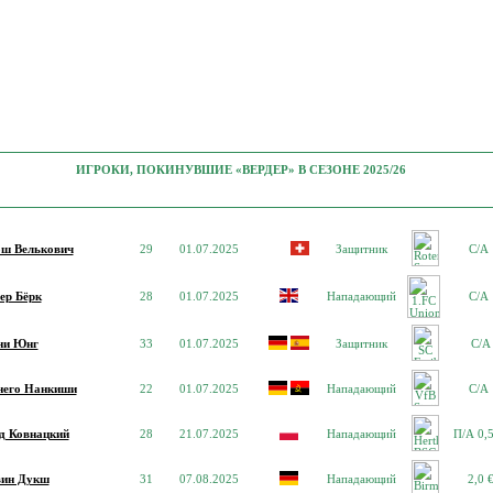
ИГРОКИ, ПОКИНУВШИЕ «ВЕРДЕР» В СЕЗОНЕ 2025/26
ш Велькович
29
01.07.2025
Защитник
С/А
ер Бёрк
28
01.07.2025
Нападающий
С/А
ни Юнг
33
01.07.2025
Защитник
С/А
него Нанкиши
22
01.07.2025
Нападающий
С/А
д Ковнацкий
28
21.07.2025
Нападающий
П/А 0,
ин Дукш
31
07.08.2025
Нападающий
2,0