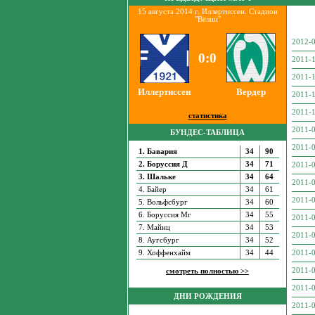
15 августа 2014 г. Иллертиссен. Стадион
"Вёлин"
2012-0
0:0
2011-1
2011-1
Иллертиссен
Вердер
2011-1
2011-1
статистика
2011-0
БУНДЕС-ТАБЛИЦА
2011-0
1. Бавария
34
90
2. Боруссия Д
34
71
2011-0
3. Шальке
34
64
2011-0
4. Байер
34
61
2011-0
5. Вольфсбург
34
60
6. Боруссия Мг
34
55
2011-0
7. Майнц
34
53
2011-0
8. Аугсбург
34
52
9. Хоффенхайм
34
44
2011-0
2011-0
смотреть полностью >>
2011-0
ДНИ РОЖДЕНИЯ
2011-0