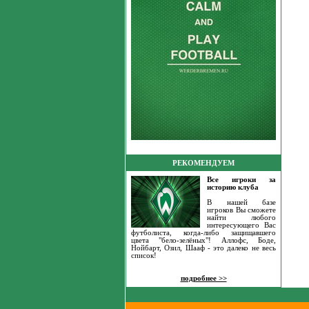
РЕКОМЕНДУЕМ
Все игроки за
историю клуба
В нашей базе
игроков Вы сможете
найти любого
интересующего Вас
футболиста, когда-либо защищавшего
цвета "бело-зелёных"! Аллофс, Боде,
Нойбарт, Озил, Шааф - это далеко не весь
список!
подробнее >>