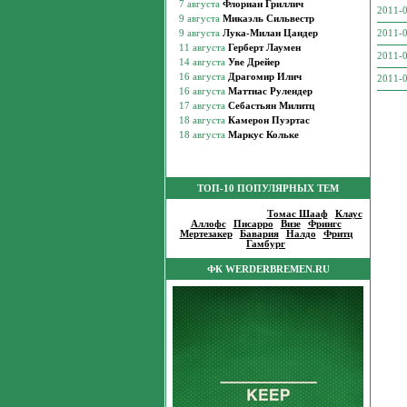
2011-0
2011-0
2011-0
2011-0
ТОП-10 ПОПУЛЯРНЫХ ТЕМ
Популярные темы
:
Томас Шааф
|
Клаус
Аллофс
|
Писарро
|
Визе
|
Фрингс
|
Мертезакер
|
Бавария
|
Налдо
|
Фритц
|
Гамбург
|
ФК WERDERBREMEN.RU