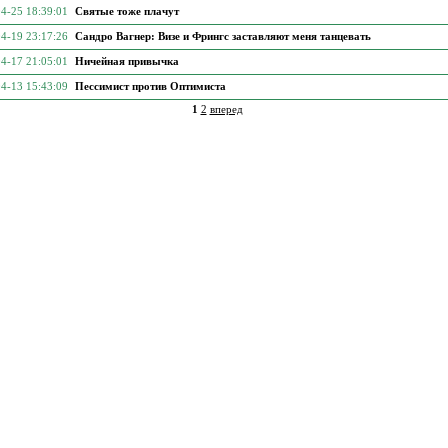
4-25 18:39:01
Святые тоже плачут
4-19 23:17:26
Сандро Вагнер: Визе и Фрингс заставляют меня танцевать
4-17 21:05:01
Ничейная привычка
4-13 15:43:09
Пессимист против Оптимиста
1
2
вперед