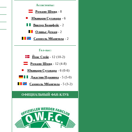
Ассистенты:
Романо Шмид
- 8
Юкинари Сугавара
- 6
Виктор Бонифейс
- 2
Оливье Деман
- 2
Самюэль Мбангюла
- 2
Гол-пас:
Йенс Стейе
- 12 (10-2)
Романо Шмид
- 12 (4-8)
Юкинари Сугавара
- 6 (0-6)
Джастин Нджинма
- 5 (5-0)
Самюэль Мбангюла
- 5 (3-2)
ОФИЦИАЛЬНЫЙ ФАН-КЛУБ