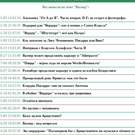
Все новости по теме "Вагнер":
1-03 14:05:16
Альманах "От А до Я". Часть вторая. D-F: из солдат в фотографы
2-28 21:56:33
Подарки для "Вердера": кто в мешке у Санта-Клауса?
1-29 12:47:01
"Вердер" - "Штуттгарт": всё как Налдо!
1-09 13:25:41
Кто заплатит за Лигу Чемпионов: Писарро или Визе?
0-13 13:03:28
Интервью с Клаусом Аллофсом: Часть II
8-27 15:31:49
Вагнер может продолжить карьеру в "Айнтрахте"
7-04 18:18:18
"Пицца" - игрок года по версии WerderBremen.ru!
6-07 21:06:41
Розенберг продолжит карьеру в одном из клубов Бундеслиги
5-29 14:46:51
Прощальный день Фрингса: как это было
5-23 14:22:55
Клаудио Писарро: мне не хватает Аилтона
5-14 01:41:26
В обойме "Вердера" осталось три защитника
5-09 14:20:01
Остаёмся зимовать
5-06 02:20:01
Не шутите с чемпионом
5-04 13:58:02
Кому нужен Арнаутович?
4-28 18:02:06
Вагнер - под вопросом
4-28 16:52:39
Экс-вердеране: "Поговорили бы с Арнаутовичем по-мужски в тёмном уг