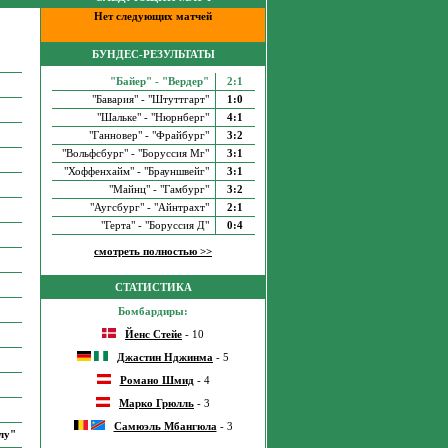
Нет следующих матчей
БУНДЕС-РЕЗУЛЬТАТЫ
"Байер" - "Вердер"
2:1
"Бавария" - "Штуттгарт"
1:0
"Шальке" - "Нюрнберг"
4:1
"Ганновер" - "Фрайбург"
3:2
"Вольфсбург" - "Боруссия Мг"
3:1
"Хоффенхайм" - "Брауншвейг"
3:1
"Майнц" - "Гамбург"
3:2
"Аугсбург" - "Айнтрахт"
2:1
"Герта" - "Боруссия Д"
0:4
смотреть полностью >>
СТАТИСТИКА
Бомбардиры:
Йенс Стейе
- 10
Джастин Нджинма
- 5
Романо Шмид
- 4
Марко Грюлль
- 3
Самюэль Мбангюла
- 3
лу"