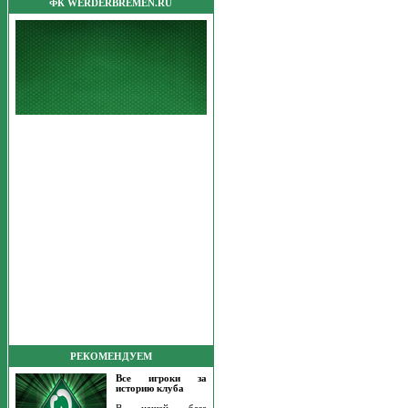
ФК WERDERBREMEN.RU
РЕКОМЕНДУЕМ
Все игроки за
историю клуба