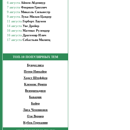
ТОП-10 ПОПУЛЯРНЫХ ТЕМ
Бундеслига
Петер Нимайер
Хорст Штеффен
Клеменс Фритц
Везерштадион
Бавария
Байер
Лига Чемпионов
Оле Вернер
Кубок Германии