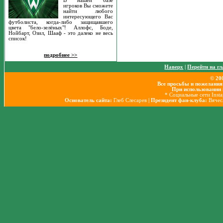
В нашей базе
игроков Вы сможете
найти любого
интересующего Вас
футболиста, когда-либо защищавшего
цвета "бело-зелёных"! Аллофс, Боде,
Нойбарт, Озил, Шааф - это далеко не весь
список!
подробнее >>
Наверх
|
Перейти на г
© 20
Все просьбы и пожелания
При использовании 
* Социальные сети Inst
Основатель сайта:
Глеб Слесарев
| Президент фан-клуба:
Вячес