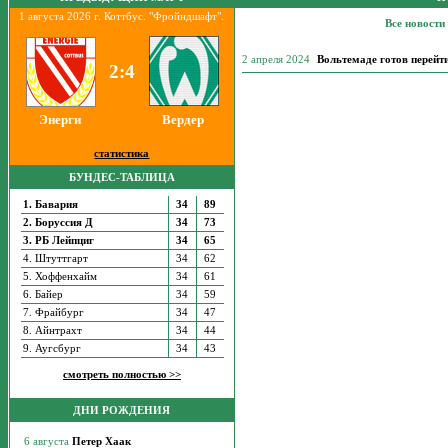
1 августа 2026 г. Коттбус. "Фройндшафт".
Все новости
2 апреля 2024
Вольтемаде готов перейт
2:4
Энерги
Вердер
статистика
БУНДЕС-ТАБЛИЦА
1. Бавария
34
89
2. Боруссия Д
34
73
3. РБ Лейпциг
34
65
4. Штуттгарт
34
62
5. Хоффенхайм
34
61
6. Байер
34
59
7. Фрайбург
34
47
8. Айнтрахт
34
44
9. Аугсбург
34
43
смотреть полностью >>
ДНИ РОЖДЕНИЯ