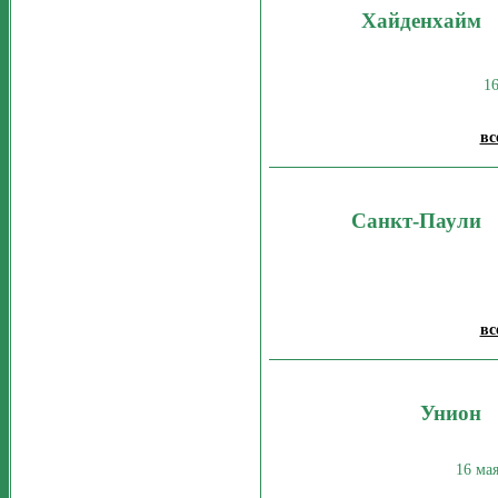
Хайденхайм
1
вс
Санкт-Паули
вс
Унион
16 ма