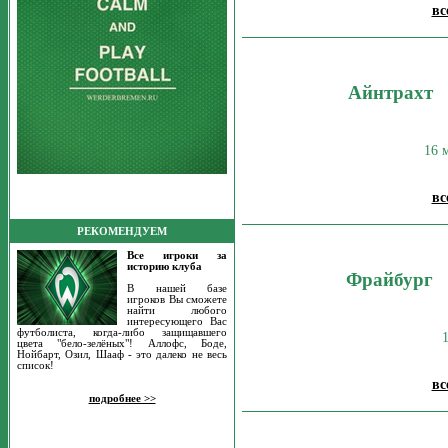
вс
Айнтрахт
16 
вс
РЕКОМЕНДУЕМ
Все игроки за
историю клуба
Фрайбург
В нашей базе
игроков Вы сможете
найти любого
интересующего Вас
футболиста, когда-либо защищавшего
цвета "бело-зелёных"! Аллофс, Боде,
Нойбарт, Озил, Шааф - это далеко не весь
список!
вс
подробнее >>