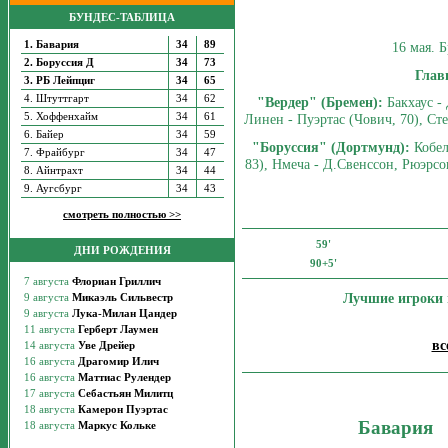
БУНДЕС-ТАБЛИЦА
1. Бавария
34
89
16 мая. 
2. Боруссия Д
34
73
Глав
3. РБ Лейпциг
34
65
4. Штуттгарт
34
62
"Вердер" (Бремен):
Бакхаус - 
5. Хоффенхайм
34
61
Линен - Пуэртас (Чович, 70), Ст
6. Байер
34
59
"Боруссия" (Дортмунд):
Кобел
7. Фрайбург
34
47
83), Нмеча - Д.Свенссон, Рюэрсон
8. Айнтрахт
34
44
9. Аугсбург
34
43
смотреть полностью >>
59'
ДНИ РОЖДЕНИЯ
90+5'
Лучшие игроки 
вс
Бавария