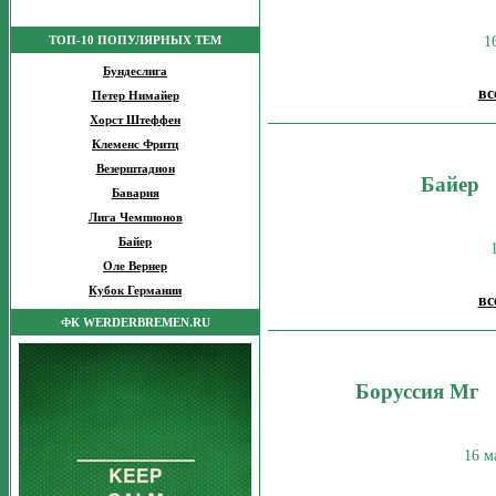
1
ТОП-10 ПОПУЛЯРНЫХ ТЕМ
Бундеслига
вс
Петер Нимайер
Хорст Штеффен
Клеменс Фритц
Везерштадион
Байер
Бавария
Лига Чемпионов
Байер
Оле Вернер
Кубок Германии
вс
ФК WERDERBREMEN.RU
Боруссия Мг
16 м