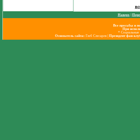
вс
Наверх
|
Пере
Все просьбы и п
При исполь
* Социальные 
Основатель сайта:
Глеб Слесарев
| Президент фан-кл