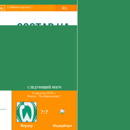
RU
|
Забыли пароль?
|
СЛЕДУЮЩИЙ МАТЧ
8 августа 2026 г.
Фехта. "Ам Бергкеллер".
?:?
Вердер
Падерборн