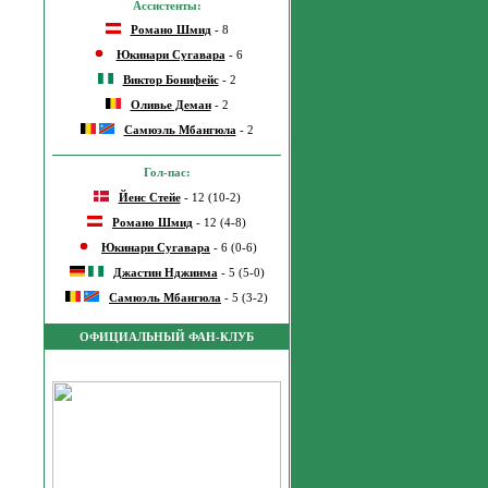
Ассистенты:
Романо Шмид
- 8
Юкинари Сугавара
- 6
Виктор Бонифейс
- 2
Оливье Деман
- 2
Самюэль Мбангюла
- 2
Гол-пас:
Йенс Стейе
- 12 (10-2)
Романо Шмид
- 12 (4-8)
Юкинари Сугавара
- 6 (0-6)
Джастин Нджинма
- 5 (5-0)
Самюэль Мбангюла
- 5 (3-2)
ОФИЦИАЛЬНЫЙ ФАН-КЛУБ