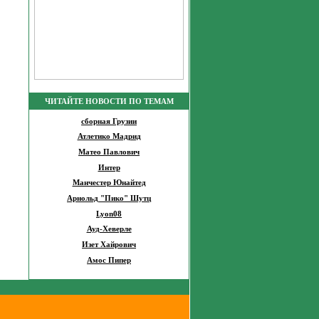
ЧИТАЙТЕ НОВОСТИ ПО ТЕМАМ
сборная Грузии
Атлетико Мадрид
Матео Павлович
Интер
Манчестер Юнайтед
Арнольд "Пико" Шутц
Lyon08
Ауд-Хеверле
Изет Хайрович
Амос Пипер