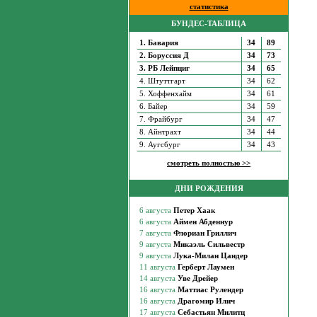
статистика
БУНДЕС-ТАБЛИЦА
1. Бавария
34
89
2. Боруссия Д
34
73
3. РБ Лейпциг
34
65
4. Штуттгарт
34
62
5. Хоффенхайм
34
61
6. Байер
34
59
7. Фрайбург
34
47
8. Айнтрахт
34
44
9. Аугсбург
34
43
смотреть полностью >>
ДНИ РОЖДЕНИЯ