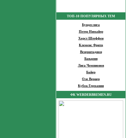
ТОП-10 ПОПУЛЯРНЫХ ТЕМ
Бундеслига
Петер Нимайер
Хорст Штеффен
Клеменс Фритц
Везерштадион
Бавария
Лига Чемпионов
Байер
Оле Вернер
Кубок Германии
ФК WERDERBREMEN.RU