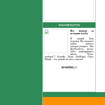
РЕКОМЕНДУЕМ
Все игроки за
историю клуба
В нашей базе
игроков Вы сможете
найти любого
интересующего Вас
футболиста, когда-
либо защищавшего
цвета "бело-
зелёных"! Аллофс, Боде, Нойбарт, Озил,
Шааф - это далеко не весь список!
подробнее >>