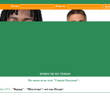
Логин:
Пароль:
НОВОСТИ ПО ТЕМАМ
Все новости по теме "Синдзи Окадзаки":
ября 2011
"Вердер" - "Штуттгарт": всё как Налдо!