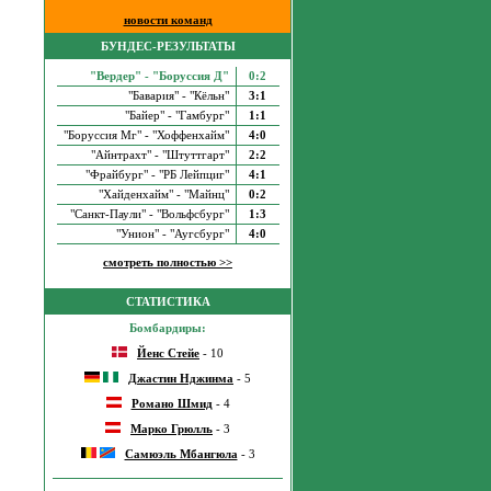
новости команд
БУНДЕС-РЕЗУЛЬТАТЫ
"Вердер" - "Боруссия Д"
0:2
"Бавария" - "Кёльн"
3:1
"Байер" - "Гамбург"
1:1
"Боруссия Мг" - "Хоффенхайм"
4:0
"Айнтрахт" - "Штуттгарт"
2:2
"Фрайбург" - "РБ Лейпциг"
4:1
"Хайденхайм" - "Майнц"
0:2
"Санкт-Паули" - "Вольфсбург"
1:3
"Унион" - "Аугсбург"
4:0
смотреть полностью >>
СТАТИСТИКА
Бомбардиры:
Йенс Стейе
- 10
Джастин Нджинма
- 5
Романо Шмид
- 4
Марко Грюлль
- 3
Самюэль Мбангюла
- 3