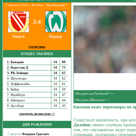
1 августа 2026 г. Коттбус. "Фройндшафт".
2:4
Энерги
Вердер
статистика
БУНДЕС-ТАБЛИЦА
1. Бавария
34
89
2. Боруссия Д
34
73
3. РБ Лейпциг
34
65
4. Штуттгарт
34
62
5. Хоффенхайм
34
61
6. Байер
34
59
Обсудить на Facebook* >>
7. Фрайбург
34
47
Обсудить ВКонтакте >>
8. Айнтрахт
34
44
9. Аугсбург
34
43
Бауманн ведет переговоры по 
смотреть полностью >>
Существует вероятность, при ко
Дилейни
сменит клубную пропи
ДНИ РОЖДЕНИЯ
том, что «музыканты» ведут под
сторонами, подтвердил спортивн