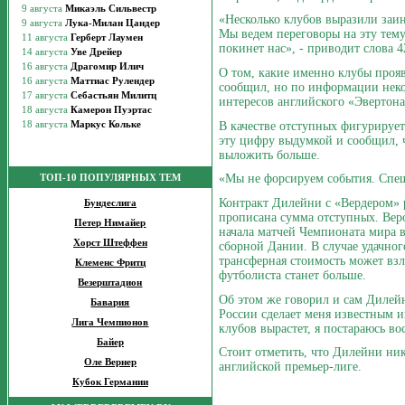
«Несколько клубов выразили заин
Мы ведем переговоры на эту тему
покинет нас», - приводит слова 4
О том, какие именно клубы прояв
сообщил, но по информации нек
интересов английского «Эвертон
В качестве отступных фигурирует
эту цифру выдумкой и сообщил, 
выложить больше.
«Мы не форсируем события. Спеш
ТОП-10 ПОПУЛЯРНЫХ ТЕМ
Контракт Дилейни с «Вердером» р
Бундеслига
прописана сумма отступных. Веро
Петер Нимайер
начала матчей Чемпионата мира в
Хорст Штеффен
сборной Дании. В случае удачног
трансферная стоимость может взл
Клеменс Фритц
футболиста станет больше.
Везерштадион
Об этом же говорил и сам Дилей
Бавария
России сделает меня известным и
Лига Чемпионов
клубов вырастет, я постараюсь в
Байер
Стоит отметить, что Дилейни нико
Оле Вернер
английской премьер-лиге.
Кубок Германии