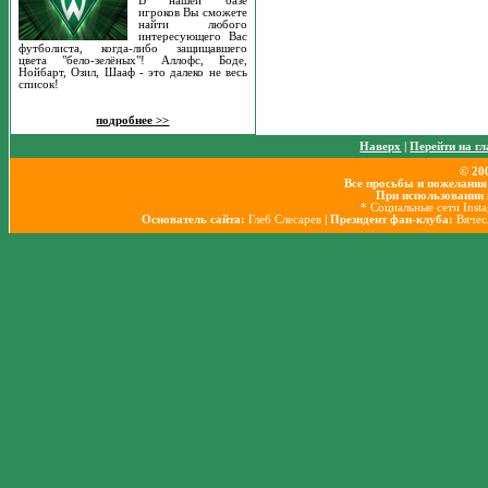
В нашей базе
игроков Вы сможете
найти любого
интересующего Вас
футболиста, когда-либо защищавшего
цвета "бело-зелёных"! Аллофс, Боде,
Нойбарт, Озил, Шааф - это далеко не весь
список!
подробнее >>
Наверх
|
Перейти на г
© 20
Все просьбы и пожелания
При использовании 
* Социальные сети Inst
Основатель сайта:
Глеб Слесарев
| Президент фан-клуба:
Вячес