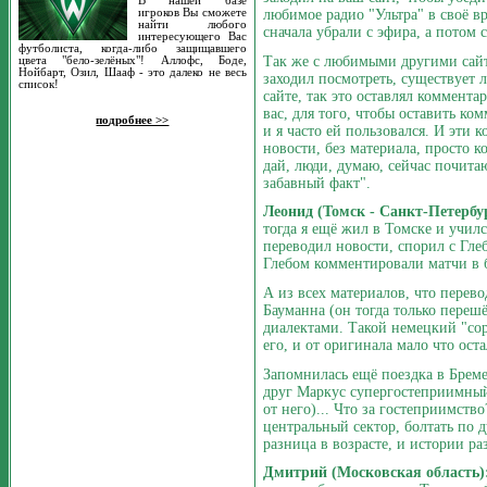
В нашей базе
любимое радио "Ультра" в своё вр
игроков Вы сможете
найти любого
сначала убрали с эфира, а потом 
интересующего Вас
футболиста, когда-либо защищавшего
Так же с любимыми другими сайта
цвета "бело-зелёных"! Аллофс, Боде,
Нойбарт, Озил, Шааф - это далеко не весь
заходил посмотреть, существует л
список!
сайте, так это оставлял коммента
вас, для того, чтобы оставить ко
подробнее >>
и я часто ей пользовался. И эти 
новости, без материала, просто к
дай, люди, думаю, сейчас почитаю
забавный факт".
Леонид (Томск - Санкт-Петербу
тогда я ещё жил в Томске и учил
переводил новости, спорил с Глеб
Глебом комментировали матчи в б
А из всех материалов, что перев
Бауманна (он тогда только перешё
диалектами. Такой немецкий "со
его, и от оригинала мало что оста
Запомнилась ещё поездка в Брем
друг Маркус супергостеприимный
от него)... Что за гостеприимств
центральный сектор, болтать по д
разница в возрасте, и истории ра
Дмитрий (Московская область)