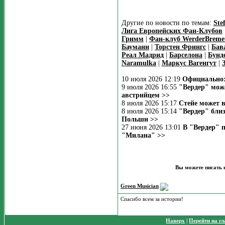
Другие по новости по темам:
Ste
Лига Европейских Фан-Клубов
Гримм
|
Фан-клуб WerderBreme
Бауманн
|
Торстен Фрингс
|
Бав
Реал Мадрид
|
Барселона
|
Бунд
Naramulka
|
Маркус Вагенгут
|
10 июля 2026 12:19
Официально:
9 июля 2026 16:55
"Вердер" мож
австрийцем >>
8 июля 2026 15:17
Стейе может в
8 июля 2026 15:14
"Вердер" бли
Польши >>
27 июня 2026 13:01
В "Вердер" 
"Милана" >>
Вы можете писать 
Green Musician
Спасибо всем за истории!
Наверх
|
Перейти на г