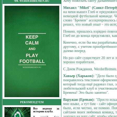
Хочу пожелать сайту дальнейшего
ФК WERDERBREMEN.RU
Михаил "Mikel" (Санкт-Петербу
на меня вышел Глеб и предложил 
немецкой футбольной команде. Че
слово "Бремен" ассоциировалось 
решил, что новый опыт - это всег
Помню, пришлось изрядно повози
Глеб не до конца представлял, к
Конечно, если бы мы разрабатывал
другому, с учетом приобретённог
далеко вперед.
Но раз сайт существует 20 лет и 
хорошо поработали.
С Днем Рождения, WerderBremen
Хавьер (Харьков):
"Дело было гд
понравилось текстовое оформлени
который тогда ещё радовал глаз, 
любительский клуб и участвовали
Бремена! Это было занятно".
Варужан (Ереван):
"Просто искал
РЕКОМЕНДУЕМ
мне языке, а тут бам - сайт офиц
было, если честно, не помню. Пом
Все игроки за
историю клуба
сайтами моих любимых команд, та
заходил на ваш сайт, чтобы убедит