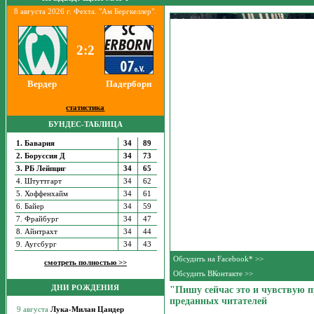
8 августа 2026 г. Фехта. "Ам Бергкеллер".
2:2
Вердер
Падерборн
статистика
БУНДЕС-ТАБЛИЦА
1. Бавария
34
89
2. Боруссия Д
34
73
3. РБ Лейпциг
34
65
4. Штуттгарт
34
62
5. Хоффенхайм
34
61
6. Байер
34
59
7. Фрайбург
34
47
8. Айнтрахт
34
44
9. Аугсбург
34
43
Обсудить на Facebook* >>
смотреть полностью >>
Обсудить ВКонтакте >>
ДНИ РОЖДЕНИЯ
"Пишу сейчас это и чувствую 
преданных читателей