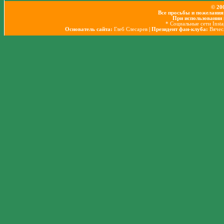
© 20
Все просьбы и пожелания
При использовании 
* Социальные сети Inst
Основатель сайта:
Глеб Слесарев
| Президент фан-клуба:
Вячес