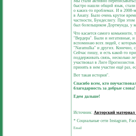
Мы стали активно переписываться
быстро нашли общий язык, стали 
о каких-то проблемах. И в 2008-
в Анапу. Было очень крутое вре
частности, Бундеслигу. При этом
был болельщиком Дортмунда, у к
Что касается самого комьюнити, 
"Вердера". Были и негативные, 
вспоминаю всех людей, с которы
"Naramulka" и других. Конечно, 
Сейчас пишу, и есть какой-то пр
поддерживать связь, несколько ле
участвовал в Лиге Прогнозистов.
принять в нем участие ещё раз, е
Вот такая история".
Спасибо всем, кто поучаствова
благодарность за добрые слова!
Едем дальше!
Источник:
Авторский материал
* Социальные сети Instagram, Fac