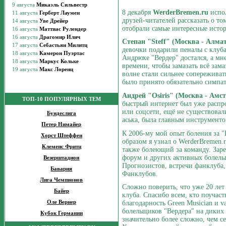
8 декабря
WerderBremen.ru
испо
друзей-читателей рассказать о то
отобрали самые интересные исто
Степан "Steff" (Москва - Алма
девочки подарили пеналы с клуб
Андрюхе "Вердер" достался, а мн
времени, чтобы замазать всё зама
волне стали сильнее сопереживать
было принято обязательно симпат
Андрей "Osiris" (Москва - Амст
ТОП-10 ПОПУЛЯРНЫХ ТЕМ
быстрый интернет был уже распро
или соцсети, ещё не существовал
Бундеслига
аська, была главным инструмент
Петер Нимайер
К 2006-му мой опыт боления за "
Хорст Штеффен
образом я узнал о WerderBremen.r
Клеменс Фритц
также болеющий за команду. Зар
форум и других активных болель
Везерштадион
Прогнозистов, встречи фанклуба
Бавария
Фанклубов.
Лига Чемпионов
Сложно поверить, что уже 20 лет
Байер
клуба. Спасибо всем, кто поучаст
Оле Вернер
благодарность Green Musician и 
болельщиков "Вердера" на диких 
Кубок Германии
значительно более сложно, чем се