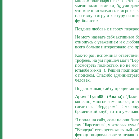
многом благодаря игре Торстена 
умело начинал атаки, будучи дал
что мне приглянулось в игроке - э
пассивную игру и халтуру на поле
футболистах.
Позднее любовь к игроку перерос
Не могу назвать себя активным б
отношусь с уважением и с любовь
всего больше интересовало его п
Как-то раз, вспоминая ответстве
трофеев, на ум пришёл матч "Верд
посмотреть полностью, но не мог 
ютьюбе хи-хи :). Решил подписат
с поиском. Спасибо администрат
человек.
Подытоживая, сайту процветания,
Арам "Lyon08" (Анапа):
"Даже 
конечно, многое изменилось, и с
следить за "Вердером". Такое ощу
бременский клуб, то это уже навс
Я попал на сайт, если не ошибаюс
там "Барселона", у которых куча 
"Вердера" есть русскоязычный сайт
функционировал совсем недавно н