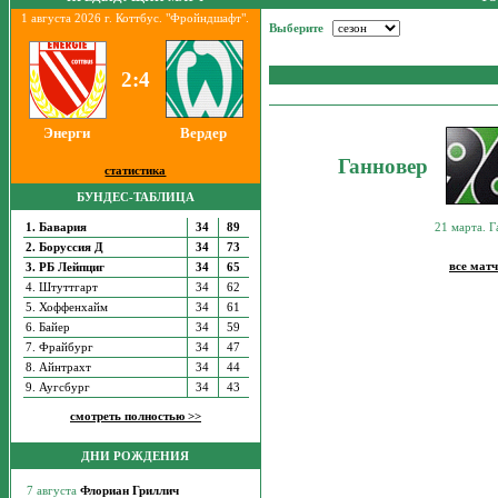
1 августа 2026 г. Коттбус. "Фройндшафт".
Выберите
2:4
Энерги
Вердер
Ганновер
статистика
БУНДЕС-ТАБЛИЦА
1. Бавария
34
89
21 марта. 
2. Боруссия Д
34
73
все матч
3. РБ Лейпциг
34
65
4. Штуттгарт
34
62
5. Хоффенхайм
34
61
6. Байер
34
59
7. Фрайбург
34
47
8. Айнтрахт
34
44
9. Аугсбург
34
43
смотреть полностью >>
ДНИ РОЖДЕНИЯ