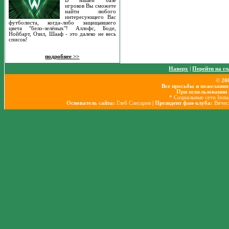
В нашей базе
игроков Вы сможете
найти любого
интересующего Вас
футболиста, когда-либо защищавшего
цвета "бело-зелёных"! Аллофс, Боде,
Нойбарт, Озил, Шааф - это далеко не весь
список!
подробнее >>
Наверх
|
Перейти на г
© 20
Все просьбы и пожелания
При использовании 
* Социальные сети Inst
Основатель сайта:
Глеб Слесарев
| Президент фан-клуба:
Вячес