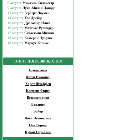
ТОП-10 ПОПУЛЯРНЫХ ТЕМ
Бундеслига
Петер Нимайер
Хорст Штеффен
Клеменс Фритц
Везерштадион
Бавария
Байер
Лига Чемпионов
Оле Вернер
Кубок Германии