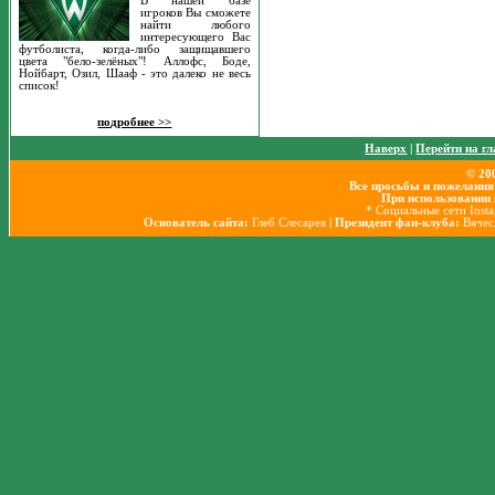
В нашей базе
игроков Вы сможете
найти любого
интересующего Вас
футболиста, когда-либо защищавшего
цвета "бело-зелёных"! Аллофс, Боде,
Нойбарт, Озил, Шааф - это далеко не весь
список!
подробнее >>
Наверх
|
Перейти на г
© 20
Все просьбы и пожелания
При использовании 
* Социальные сети Inst
Основатель сайта:
Глеб Слесарев
| Президент фан-клуба:
Вячес