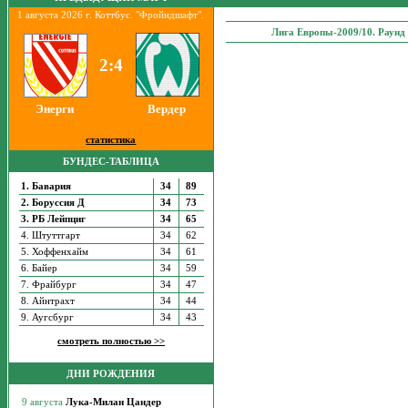
1 августа 2026 г. Коттбус. "Фройндшафт".
Лига Европы-2009/10. Раунд
2:4
Энерги
Вердер
статистика
БУНДЕС-ТАБЛИЦА
1. Бавария
34
89
2. Боруссия Д
34
73
3. РБ Лейпциг
34
65
4. Штуттгарт
34
62
5. Хоффенхайм
34
61
6. Байер
34
59
7. Фрайбург
34
47
8. Айнтрахт
34
44
9. Аугсбург
34
43
смотреть полностью >>
ДНИ РОЖДЕНИЯ