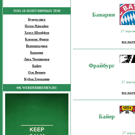
ТОП-10 ПОПУЛЯРНЫХ ТЕМ
Бавария
Бундеслига
Петер Нимайер
27 апрел
Хорст Штеффен
Клеменс Фритц
все матч
Везерштадион
Бавария
Лига Чемпионов
Фрайбург
Байер
Оле Вернер
Кубок Германии
27 апрел
ФК WERDERBREMEN.RU
все матч
Байер
27 апрел