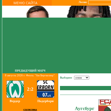
МЕНЮ САЙТА
Логин:
ПРЕДЫДУЩИЙ МАТЧ
8 августа 2026 г. Фехта. "Ам Бергкеллер".
Выберите
2:2
Вердер
Падерборн
Аугсбург
статистика