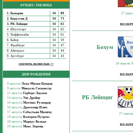
БУНДЕС-ТАБЛИЦА
1. Бавария
34
89
27 апре
2. Боруссия Д
34
73
все матч
3. РБ Лейпциг
34
65
4. Штуттгарт
34
62
5. Хоффенхайм
34
61
6. Байер
34
59
7. Фрайбург
34
47
Бохум
8. Айнтрахт
34
44
9. Аугсбург
34
43
26 апреля.
смотреть полностью >>
все матч
ДНИ РОЖДЕНИЯ
РБ Лейпциг
27 апреля
все матч