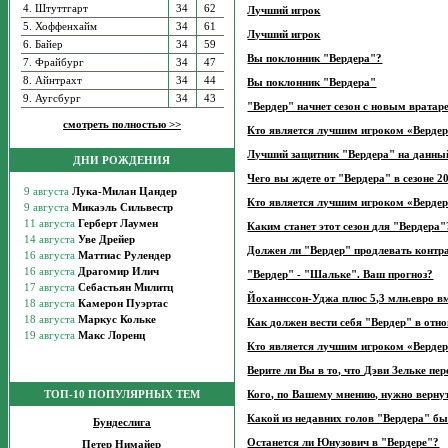
4. Штуттгарт
34
62
Лучший игрок
5. Хоффенхайм
34
61
Лучший игрок
6. Байер
34
59
Вы поклонник "Вердера"?
7. Фрайбург
34
47
8. Айнтрахт
34
44
Вы поклонник "Вердера"
9. Аугсбург
34
43
"Вердер" начнет сезон с новым вратар
смотреть полностью >>
Кто является лучшим игроком «Вердера
Лучший защитник "Вердера" на данный
ДНИ РОЖДЕНИЯ
Чего вы ждете от "Вердера" в сезоне 2
Кто является лучшим игроком «Вердера
Каким станет этот сезон для "Вердера"
Должен ли "Вердер" продлевать конт
"Вердер" - "Шальке". Ваш прогноз?
Йоханнссон-Уджа плюс 5,3 млн.евро в
Как должен вести себя "Вердер" в отн
Кто является лучшим игроком «Вердера
Верите ли Вы в то, что Дэви Зельке пе
ТОП-10 ПОПУЛЯРНЫХ ТЕМ
Кого, по Вашему мнению, нужно вернут
Какой из недавних голов "Вердера" б
Бундеслига
Останется ли Юнузович в "Вердере"?
Петер Нимайер