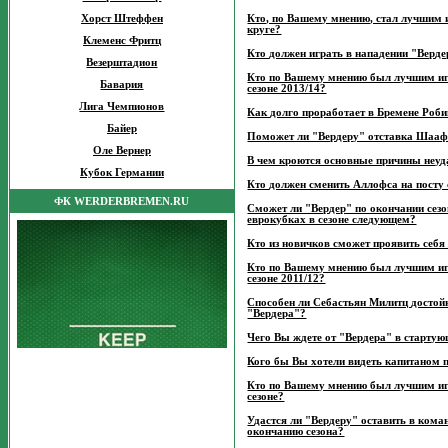
Хорст Штеффен
Кто, по Вашему мнению, стал лучшим 
круге?
Клеменс Фритц
Кто должен играть в нападении "Верд
Везерштадион
Кто по Вашему мнению был лучшим иг
Бавария
сезоне 2013/14?
Лига Чемпионов
Как долго проработает в Бремене Роби
Байер
Поможет ли "Вердеру" отставка Шаа
Оле Вернер
В чем кроются основные причины неуд
Кубок Германии
Кто должен сменить Аллофса на посту
ФК WERDERBREMEN.RU
Сможет ли "Вердер" по окончании сезо
еврокубках в сезоне следующем?
Кто из новичков сможет проявить себ
Кто по Вашему мнению был лучшим и
сезоне 2011/12?
Способен ли Себастьян Милитц достойн
"Вердера"?
Чего Вы ждете от "Вердера" в стартую
Кого бы Вы хотели видеть капитаном 
Кто по Вашему мнению был лучшим и
сезоне?
Удастся ли "Вердеру" оставить в кома
окончанию сезона?