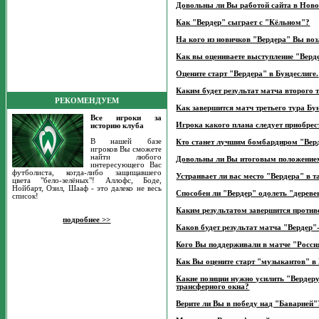
Довольны ли Вы работой сайта в Нов
Как "Вердер" сыграет с "Кёльном"?
На кого из новичков "Вердера" Вы воз
Как вы оцениваете выступление "Верде
Оцените старт "Вердера" в Бундеслиге.
Каким будет результат матча второго 
РЕКОМЕНДУЕМ
Как завершится матч третьего тура Б
Все игроки за
Игрока какого плана следует приобрес
историю клуба
В нашей базе
Кто станет лучшим бомбардиром "Верд
игроков Вы сможете
найти любого
Довольны ли Вы итоговым положением
интересующего Вас
футболиста, когда-либо защищавшего
Устраивает ли вас место "Вердера" в т
цвета "бело-зелёных"! Аллофс, Боде,
Нойбарт, Озил, Шааф - это далеко не весь
Способен ли "Вердер" одолеть "дерев
список!
Каким результатом завершится против
подробнее >>
Каков будет результат матча "Верде
Кого Вы поддерживали в матче "Росс
Как Вы оцените старт "музыкантов" в
Какие позиции нужно усилить "Вердер
трансферного окна?
Верите ли Вы в победу над "Баварией"