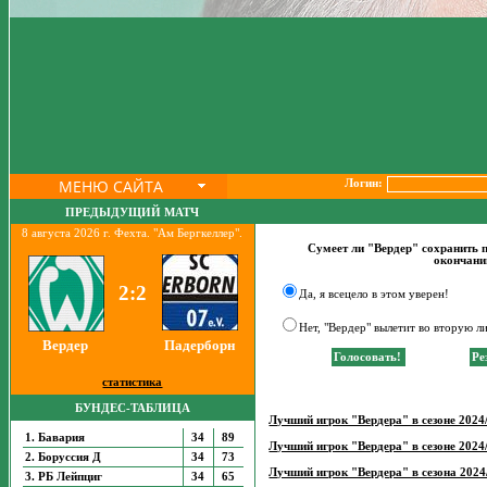
МЕНЮ САЙТА
Логин:
ПРЕДЫДУЩИЙ МАТЧ
8 августа 2026 г. Фехта. "Ам Бергкеллер".
Сумеет ли "Вердер" сохранить п
окончани
2:2
Да, я всецело в этом уверен!
Нет, "Вердер" вылетит во вторую ли
Вердер
Падерборн
статистика
БУНДЕС-ТАБЛИЦА
Лучший игрок "Вердера" в сезоне 2024/
1. Бавария
34
89
Лучший игрок "Вердера" в сезоне 2024/
2. Боруссия Д
34
73
Лучший игрок "Вердера" в сезона 2024/
3. РБ Лейпциг
34
65