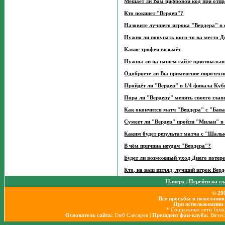
Мешает ли Вам цифровой код при отп
Кто покинет "Вердер"?
Назовите лучшего игрока "Вердера" в с
Нужно ли покупать кого-то на место Д
Какие трофеи возьмёт
Нужны ли на нашем сайте оригинальн
Одобряете ли Вы применение пиротехн
Пройдёт ли "Вердер" в 1/4 финала Ку
Пора ли "Вердеру" менять своего глав
Как окончится матч "Вердера" с "Бав
Сумеет ли "Вердер" пройти "Милан" 
Каким будет результат матча с "Шаль
В чём причина неудач "Вердера"?
Будет ли возможный уход Диего потер
Кто, на ваш взгляд, лучший игрок Верд
Наверх
|
Перейти на г
© 20
Все просьбы и пожелания
При использовании 
* Социальные сети Inst
Основатель сайта:
Глеб Слесарев
| Президент фан-клуба:
Вячес