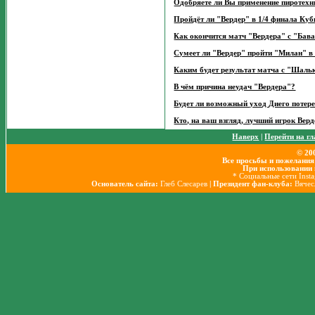
Одобряете ли Вы применение пиротехн
Пройдёт ли "Вердер" в 1/4 финала Ку
Как окончится матч "Вердера" с "Бав
Сумеет ли "Вердер" пройти "Милан" 
Каким будет результат матча с "Шаль
В чём причина неудач "Вердера"?
Будет ли возможный уход Диего потер
Кто, на ваш взгляд, лучший игрок Верд
Наверх
|
Перейти на г
© 20
Все просьбы и пожелания
При использовании 
* Социальные сети Inst
Основатель сайта:
Глеб Слесарев
| Президент фан-клуба:
Вячес