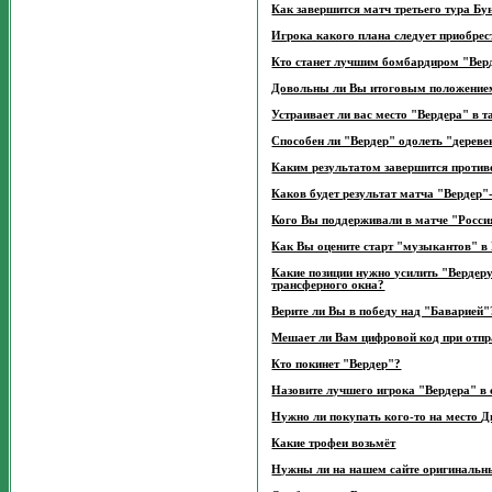
Как завершится матч третьего тура Б
Игрока какого плана следует приобрес
Кто станет лучшим бомбардиром "Верд
Довольны ли Вы итоговым положением
Устраивает ли вас место "Вердера" в т
Способен ли "Вердер" одолеть "дерев
Каким результатом завершится против
Каков будет результат матча "Верде
Кого Вы поддерживали в матче "Росс
Как Вы оцените старт "музыкантов" в
Какие позиции нужно усилить "Вердер
трансферного окна?
Верите ли Вы в победу над "Баварией"
Мешает ли Вам цифровой код при отп
Кто покинет "Вердер"?
Назовите лучшего игрока "Вердера" в с
Нужно ли покупать кого-то на место Д
Какие трофеи возьмёт
Нужны ли на нашем сайте оригинальн