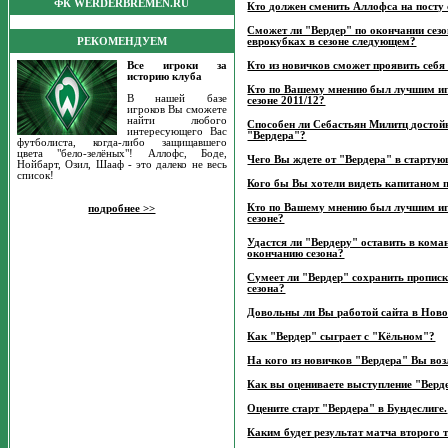
ФК WERDERBREMEN.RU
Кто должен сменить Аллофса на посту
Сможет ли "Вердер" по окончании сезо
РЕКОМЕНДУЕМ
еврокубках в сезоне следующем?
Все игроки за
Кто из новичков сможет проявить себ
историю клуба
Кто по Вашему мнению был лучшим и
В нашей базе
сезоне 2011/12?
игроков Вы сможете
найти любого
Способен ли Себастьян Милитц достойн
интересующего Вас
"Вердера"?
футболиста, когда-либо защищавшего
цвета "бело-зелёных"! Аллофс, Боде,
Чего Вы ждете от "Вердера" в стартую
Нойбарт, Озил, Шааф - это далеко не весь
список!
Кого бы Вы хотели видеть капитаном 
Кто по Вашему мнению был лучшим и
подробнее >>
сезоне?
Удастся ли "Вердеру" оставить в кома
окончанию сезона?
Сумеет ли "Вердер" сохранить прописк
сезона?
Довольны ли Вы работой сайта в Нов
Как "Вердер" сыграет с "Кёльном"?
На кого из новичков "Вердера" Вы воз
Как вы оцениваете выступление "Верде
Оцените старт "Вердера" в Бундеслиге.
Каким будет результат матча второго 