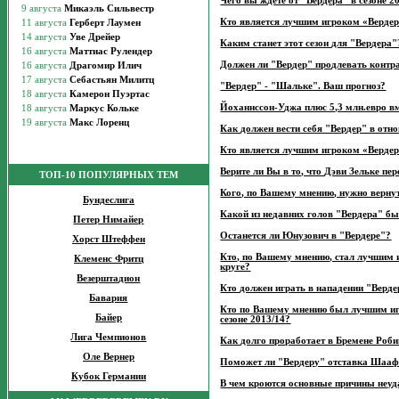
Чего вы ждете от "Вердера" в сезоне 2
Кто является лучшим игроком «Вердера
Каким станет этот сезон для "Вердера"
Должен ли "Вердер" продлевать конт
"Вердер" - "Шальке". Ваш прогноз?
Йоханнссон-Уджа плюс 5,3 млн.евро в
Как должен вести себя "Вердер" в отн
Кто является лучшим игроком «Вердера
Верите ли Вы в то, что Дэви Зельке пе
ТОП-10 ПОПУЛЯРНЫХ ТЕМ
Кого, по Вашему мнению, нужно вернут
Бундеслига
Какой из недавних голов "Вердера" б
Петер Нимайер
Останется ли Юнузович в "Вердере"?
Хорст Штеффен
Кто, по Вашему мнению, стал лучшим 
Клеменс Фритц
круге?
Везерштадион
Кто должен играть в нападении "Верд
Бавария
Кто по Вашему мнению был лучшим иг
Байер
сезоне 2013/14?
Лига Чемпионов
Как долго проработает в Бремене Роби
Оле Вернер
Поможет ли "Вердеру" отставка Шаа
Кубок Германии
В чем кроются основные причины неуд