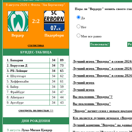
8 августа 2026 г. Фехта. "Ам Бергкеллер".
Пора ли "Вердеру" менять своего гла
Да
2:2
Нет
Вердер
Падерборн
Мне все равно
статистика
БУНДЕС-ТАБЛИЦА
1. Бавария
34
89
Лучший игрок "Вердера" в сезоне 2024/
2. Боруссия Д
34
73
Лучший игрок "Вердера" в сезоне 2024/
3. РБ Лейпциг
34
65
Лучший игрок "Вердера" в сезона 2024/
4. Штуттгарт
34
62
5. Хоффенхайм
34
61
Лучший игрок
6. Байер
34
59
Лучший игрок
7. Фрайбург
34
47
Вы поклонник "Вердера"?
8. Айнтрахт
34
44
9. Аугсбург
34
43
Вы поклонник "Вердера"
смотреть полностью >>
"Вердер" начнет сезон с новым вратар
Кто является лучшим игроком «Вердера
ДНИ РОЖДЕНИЯ
Лучший защитник "Вердера" на данный