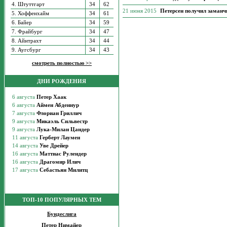
4. Штуттгарт
34
62
21 июня 2015
Петерсен получил заманч
5. Хоффенхайм
34
61
6. Байер
34
59
7. Фрайбург
34
47
8. Айнтрахт
34
44
9. Аугсбург
34
43
смотреть полностью >>
ДНИ РОЖДЕНИЯ
ТОП-10 ПОПУЛЯРНЫХ ТЕМ
Бундеслига
Петер Нимайер