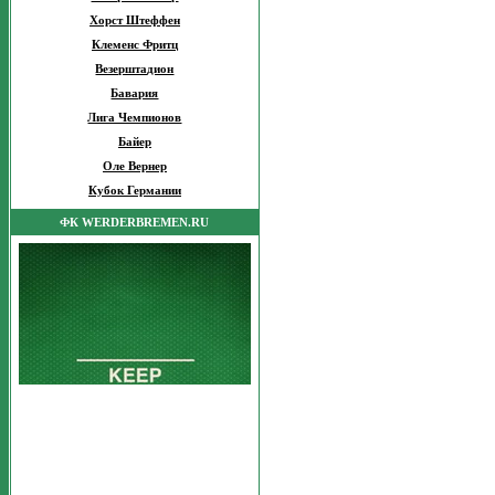
Хорст Штеффен
Клеменс Фритц
Везерштадион
Бавария
Лига Чемпионов
Байер
Оле Вернер
Кубок Германии
ФК WERDERBREMEN.RU