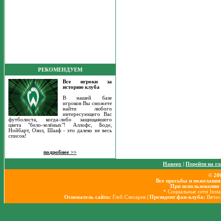
РЕКОМЕНДУЕМ
Все игроки за
историю клуба
В нашей базе
игроков Вы сможете
найти любого
интересующего Вас
футболиста, когда-либо защищавшего
цвета "бело-зелёных"! Аллофс, Боде,
Нойбарт, Озил, Шааф - это далеко не весь
список!
подробнее >>
Наверх
|
Перейти на г
© 20
Все просьбы и пожелания
При использовании 
* Социальные сети Inst
Основатель сайта:
Глеб Слесарев
| Президент фан-клуба:
Вячес