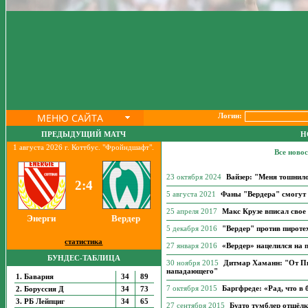
МЕНЮ САЙТА
Логин:
ПРЕДЫДУЩИЙ МАТЧ
Н
1 августа 2026 г. Коттбус. "Фройндшафт".
Все ново
23 октября 2024
Вайзер: "Меня тошнило 
2:4
5 августа 2021
Фаны "Вердера" смогут 
25 апреля 2017
Макс Крузе вписал свое
Энерги
Вердер
5 декабря 2016
"Вердер" против пироте
статистика
27 января 2016
«Вердер» нацелился на
БУНДЕС-ТАБЛИЦА
30 ноября 2015
Дитмар Хаманн: "От Пи
нападающего"
1. Бавария
34
89
7 октября 2015
Баргфреде: «Рад, что в
2. Боруссия Д
34
73
3. РБ Лейпциг
34
65
27 сентября 2015
Будто тумблер отщёл