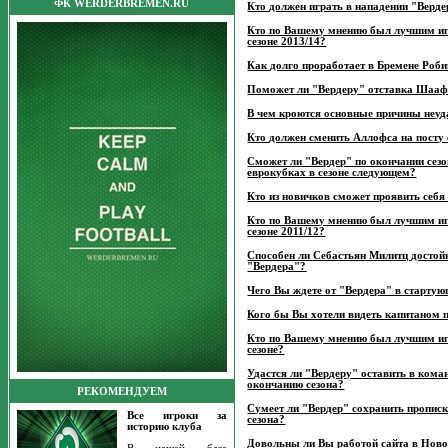
ФК WERDERBREMEN.RU
Кто должен играть в нападении "Верд
Кто по Вашему мнению был лучшим иг
сезоне 2013/14?
Как долго проработает в Бремене Роби
Поможет ли "Вердеру" отставка Шаа
В чем кроются основные причины неуд
Кто должен сменить Аллофса на посту
Сможет ли "Вердер" по окончании сезо
еврокубках в сезоне следующем?
Кто из новичков сможет проявить себ
Кто по Вашему мнению был лучшим и
сезоне 2011/12?
Способен ли Себастьян Милитц достойн
"Вердера"?
Чего Вы ждете от "Вердера" в стартую
Кого бы Вы хотели видеть капитаном 
Кто по Вашему мнению был лучшим и
сезоне?
Удастся ли "Вердеру" оставить в кома
окончанию сезона?
РЕКОМЕНДУЕМ
Сумеет ли "Вердер" сохранить прописк
Все игроки за
сезона?
историю клуба
Довольны ли Вы работой сайта в Нов