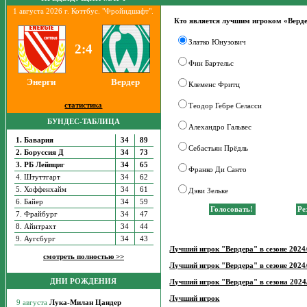
1 августа 2026 г. Коттбус. "Фройндшафт".
Кто является лучшим игроком «Вердер
Златко Юнузович
2:4
Фин Бартельс
Энерги
Вердер
Клеменс Фритц
статистика
Теодор Гебре Селасси
БУНДЕС-ТАБЛИЦА
Алехандро Гальвес
1. Бавария
34
89
Себастьян Прёдль
2. Боруссия Д
34
73
3. РБ Лейпциг
34
65
Франко Ди Санто
4. Штуттгарт
34
62
5. Хоффенхайм
34
61
Дэви Зельке
6. Байер
34
59
7. Фрайбург
34
47
8. Айнтрахт
34
44
9. Аугсбург
34
43
Лучший игрок "Вердера" в сезоне 2024/
смотреть полностью >>
Лучший игрок "Вердера" в сезоне 2024/
ДНИ РОЖДЕНИЯ
Лучший игрок "Вердера" в сезона 2024/
Лучший игрок