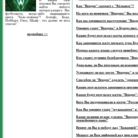
В нашей базе
игроков Вы сможете
Как "Вердер" сыграет с "Кёльном"?
найти любого
интересующего Вас
На кого из новичков "Вердера" Вы воз
футболиста, когда-либо защищавшего
цвета "бело-зелёных"! Аллофс, Боде,
Нойбарт, Озил, Шааф - это далеко не весь
Как вы оцениваете выступление "Верде
список!
Оцените старт "Вердера" в Бундеслиге.
подробнее >>
Каким будет результат матча второго 
Как завершится матч третьего тура Б
Игрока какого плана следует приобрес
Кто станет лучшим бомбардиром "Верд
Довольны ли Вы итоговым положением
Устраивает ли вас место "Вердера" в т
Способен ли "Вердер" одолеть "дерев
Каким результатом завершится против
Каков будет результат матча "Верде
Кого Вы поддерживали в матче "Росс
Как Вы оцените старт "музыкантов" в
Какие позиции нужно усилить "Вердер
трансферного окна?
Верите ли Вы в победу над "Баварией"
Мешает ли Вам цифровой код при отп