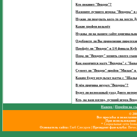
Кто покинет "Вердер"?
Назовите лучшего игрока "Вердера" в с
Нужно ли покупать кого-то на место Д
Какие трофеи возьмёт
Нужны ли на нашем сайте оригинальн
Одобряете ли Вы применение пиротехн
Пройдёт ли "Вердер" в 1/4 финала Ку
Пора ли "Вердеру" менять своего глав
Как окончится матч "Вердера" с "Бав
Сумеет ли "Вердер" пройти "Милан" 
Каким будет результат матча с "Шаль
В чём причина неудач "Вердера"?
Будет ли возможный уход Диего потер
Кто, на ваш взгляд, лучший игрок Верд
Наверх
|
Перейти на г
© 20
Все просьбы и пожелания
При использовании 
* Социальные сети Inst
Основатель сайта:
Глеб Слесарев
| Президент фан-клуба:
Вячес