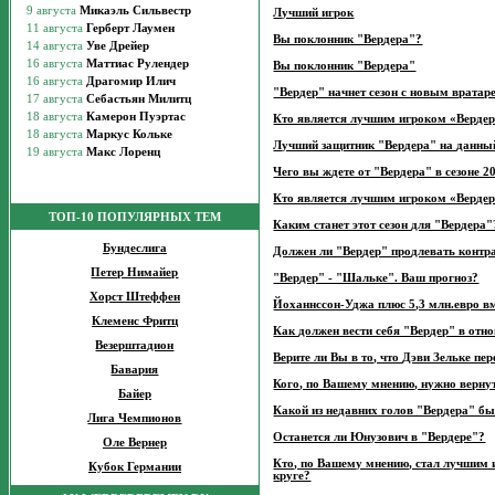
Лучший игрок
Вы поклонник "Вердера"?
Вы поклонник "Вердера"
"Вердер" начнет сезон с новым вратар
Кто является лучшим игроком «Вердера
Лучший защитник "Вердера" на данный
Чего вы ждете от "Вердера" в сезоне 2
Кто является лучшим игроком «Вердера
ТОП-10 ПОПУЛЯРНЫХ ТЕМ
Каким станет этот сезон для "Вердера"
Бундеслига
Должен ли "Вердер" продлевать конт
Петер Нимайер
"Вердер" - "Шальке". Ваш прогноз?
Хорст Штеффен
Йоханнссон-Уджа плюс 5,3 млн.евро в
Клеменс Фритц
Как должен вести себя "Вердер" в отн
Везерштадион
Верите ли Вы в то, что Дэви Зельке пе
Бавария
Кого, по Вашему мнению, нужно вернут
Байер
Какой из недавних голов "Вердера" б
Лига Чемпионов
Останется ли Юнузович в "Вердере"?
Оле Вернер
Кто, по Вашему мнению, стал лучшим 
Кубок Германии
круге?