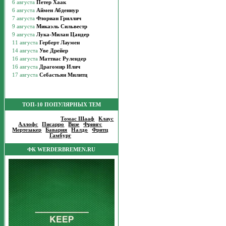
ТОП-10 ПОПУЛЯРНЫХ ТЕМ
Популярные темы
:
Томас Шааф
|
Клаус
Аллофс
|
Писарро
|
Визе
|
Фрингс
|
Мертезакер
|
Бавария
|
Налдо
|
Фритц
|
Гамбург
|
ФК WERDERBREMEN.RU