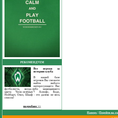
РЕКОМЕНДУЕМ
Все игроки за
историю клуба
В нашей базе
игроков Вы сможете
найти любого
интересующего Вас
футболиста, когда-либо защищавшего
цвета "бело-зелёных"! Аллофс, Боде,
Нойбарт, Озил, Шааф - это далеко не весь
список!
подробнее >>
Наверх
|
Перейти на г