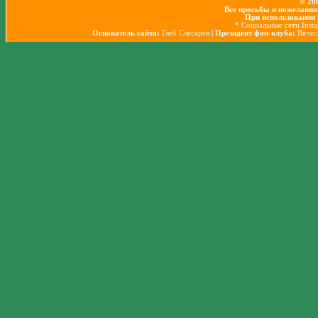
© 20
Все просьбы и пожелания
При использовании 
* Социальные сети Inst
Основатель сайта:
Глеб Слесарев
| Президент фан-клуба:
Вячес