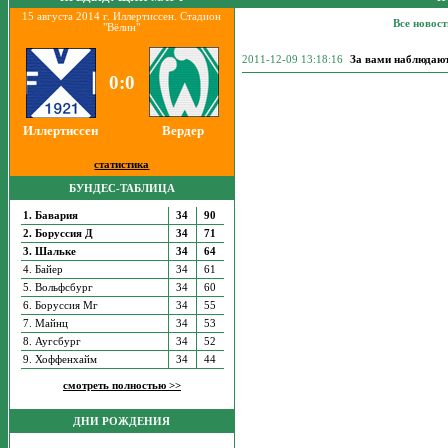
15 августа 2014 г. Иллертиссен. Стадион
Все новост
"Вёлин"
2011-12-09 13:18:16
За вами наблюдаю
0:0
Иллертиссен
Вердер
статистика
БУНДЕС-ТАБЛИЦА
1. Бавария
34
90
2. Боруссия Д
34
71
3. Шальке
34
64
4. Байер
34
61
5. Вольфсбург
34
60
6. Боруссия Мг
34
55
7. Майнц
34
53
8. Аугсбург
34
52
9. Хоффенхайм
34
44
смотреть полностью >>
ДНИ РОЖДЕНИЯ