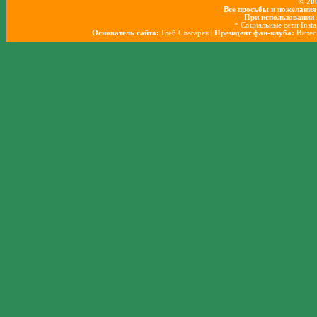
© 20
Все просьбы и пожелания
При использовании 
* Социальные сети Inst
Основатель сайта:
Глеб Слесарев
| Президент фан-клуба:
Вячес