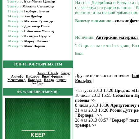
На голы Дердийока и Рольфеса п
перевернул ситуацию на поле. "В
воротам, и на первой добавленн
Вашему вниманию -
свежие фот
Источник:
Авторский материал
* Социальные сети Instagram, Fac
ТОП-10 ПОПУЛЯРНЫХ ТЕМ
Популярные темы
:
Томас Шааф
|
Клаус
Другие по новости по темам:
Бай
Аллофс
|
Писарро
|
Визе
|
Фрингс
|
Мертезакер
|
Бавария
|
Налдо
|
Фритц
|
Рольфес
|
Гамбург
|
7 августа 2013 13:20
Прёдль: «На
ФК WERDERBREMEN.RU
18 июля 2013 15:55
Себастьян Пр
победы >>
8 июля 2013 18:36
Арнаутовичу 
31 мая 2013 13:20
Робин Дутт ра
"Вердера" >>
28 мая 2013 09:57
"Вердер" подт
тренера >>