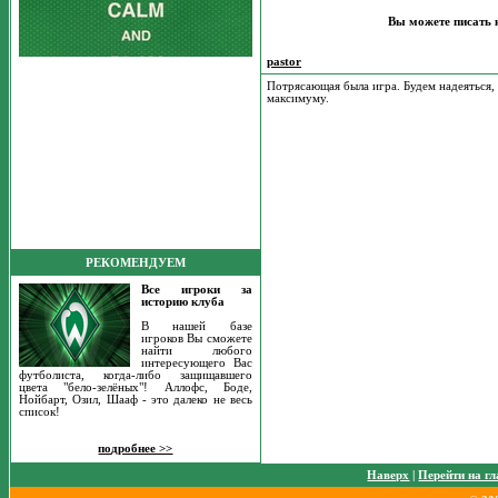
Вы можете писать 
pastor
Потрясающая была игра. Будем надеяться, 
максимуму.
РЕКОМЕНДУЕМ
Все игроки за
историю клуба
В нашей базе
игроков Вы сможете
найти любого
интересующего Вас
футболиста, когда-либо защищавшего
цвета "бело-зелёных"! Аллофс, Боде,
Нойбарт, Озил, Шааф - это далеко не весь
список!
подробнее >>
Наверх
|
Перейти на г