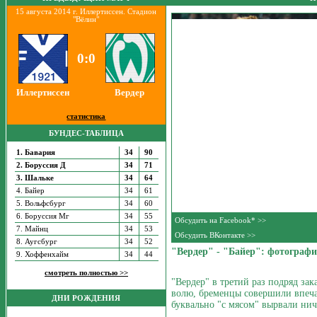
15 августа 2014 г. Иллертиссен. Стадион
"Вёлин"
0:0
Иллертиссен
Вердер
статистика
БУНДЕС-ТАБЛИЦА
1. Бавария
34
90
2. Боруссия Д
34
71
3. Шальке
34
64
4. Байер
34
61
5. Вольфсбург
34
60
6. Боруссия Мг
34
55
Обсудить на Facebook* >>
7. Майнц
34
53
Обсудить ВКонтакте >>
8. Аугсбург
34
52
"Вердер" - "Байер": фотографи
9. Хоффенхайм
34
44
смотреть полностью >>
"Вердер" в третий раз подряд зак
волю, бременцы совершили впеч
ДНИ РОЖДЕНИЯ
буквально "с мясом" вырвали нич