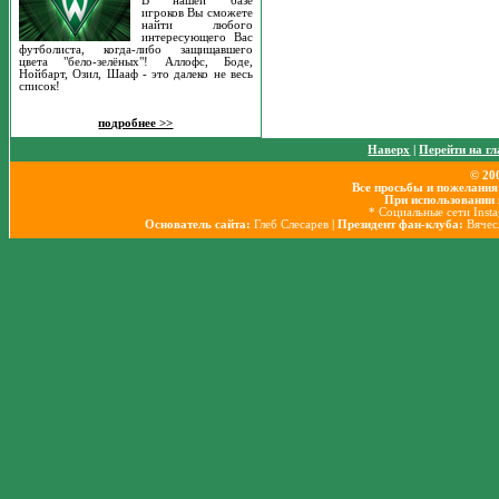
В нашей базе
игроков Вы сможете
найти любого
интересующего Вас
футболиста, когда-либо защищавшего
цвета "бело-зелёных"! Аллофс, Боде,
Нойбарт, Озил, Шааф - это далеко не весь
список!
подробнее >>
Наверх
|
Перейти на г
© 20
Все просьбы и пожелания
При использовании 
* Социальные сети Inst
Основатель сайта:
Глеб Слесарев
| Президент фан-клуба:
Вячес