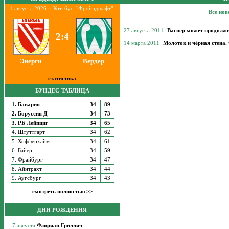
1 августа 2026 г. Коттбус. "Фройндшафт".
Все нов
27 августа 2011
Вагнер может продолжи
2:4
14 марта 2011
Молоток и чёрная стена
Энерги
Вердер
статистика
БУНДЕС-ТАБЛИЦА
1. Бавария
34
89
2. Боруссия Д
34
73
3. РБ Лейпциг
34
65
4. Штуттгарт
34
62
5. Хоффенхайм
34
61
6. Байер
34
59
7. Фрайбург
34
47
8. Айнтрахт
34
44
9. Аугсбург
34
43
смотреть полностью >>
ДНИ РОЖДЕНИЯ