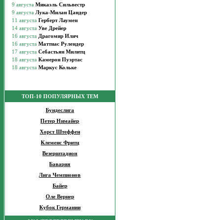
ТОП-10 ПОПУЛЯРНЫХ ТЕМ
Бундеслига
Петер Нимайер
Хорст Штеффен
Клеменс Фритц
Везерштадион
Бавария
Лига Чемпионов
Байер
Оле Вернер
Кубок Германии