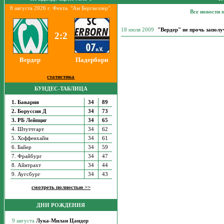
8 августа 2026 г. Фехта. "Ам Бергкеллер".
Все новости
18 июля 2009
"Вердер" не прочь запол
2:2
Вердер
Падерборн
статистика
БУНДЕС-ТАБЛИЦА
1. Бавария
34
89
2. Боруссия Д
34
73
3. РБ Лейпциг
34
65
4. Штуттгарт
34
62
5. Хоффенхайм
34
61
6. Байер
34
59
7. Фрайбург
34
47
8. Айнтрахт
34
44
9. Аугсбург
34
43
смотреть полностью >>
ДНИ РОЖДЕНИЯ