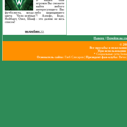
В нашей базе
игроков Вы сможете
найти любого
интересующего Вас
футболиста, когда-либо защищавшего
цвета "бело-зелёных"! Аллофс, Боде,
Нойбарт, Озил, Шааф - это далеко не весь
список!
подробнее >>
Наверх
|
Перейти на г
© 20
Все просьбы и пожелания
При использовании 
* Социальные сети Inst
Основатель сайта:
Глеб Слесарев
| Президент фан-клуба:
Вячес