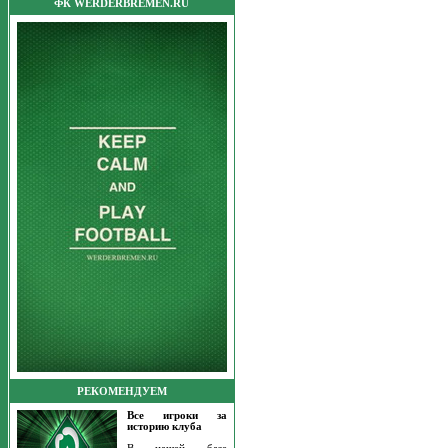
ФК WERDERBREMEN.RU
РЕКОМЕНДУЕМ
Все игроки за
историю клуба