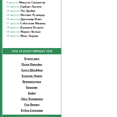
ТОП-10 ПОПУЛЯРНЫХ ТЕМ
Бундеслига
Петер Нимайер
Хорст Штеффен
Клеменс Фритц
Везерштадион
Бавария
Байер
Лига Чемпионов
Оле Вернер
Кубок Германии