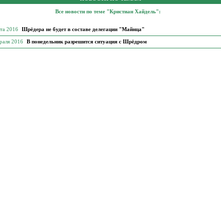
Все новости по теме "Кристиан Хайдель":
рта 2016
Шрёдера не будет в составе делегации "Майнца"
враля 2016
В понедельник разрешится ситуация с Шрёдром