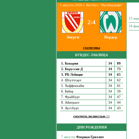
1 августа 2026 г. Коттбус. "Фройндшафт".
15 ма
2:4
18 фе
Энерги
Вердер
статистика
БУНДЕС-ТАБЛИЦА
1. Бавария
34
89
2. Боруссия Д
34
73
3. РБ Лейпциг
34
65
4. Штуттгарт
34
62
5. Хоффенхайм
34
61
6. Байер
34
59
7. Фрайбург
34
47
8. Айнтрахт
34
44
9. Аугсбург
34
43
смотреть полностью >>
ДНИ РОЖДЕНИЯ