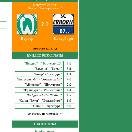
8 августа 2026 г.
Фехта. "Ам Бергкеллер".
?:?
Вердер
Падерборн
новости команд
БУНДЕС-РЕЗУЛЬТАТЫ
"Вердер" - "Боруссия Д"
0:2
"Бавария" - "Кёльн"
3:1
"Байер" - "Гамбург"
1:1
"Боруссия Мг" - "Хоффенхайм"
4:0
"Айнтрахт" - "Штуттгарт"
2:2
"Фрайбург" - "РБ Лейпциг"
4:1
"Хайденхайм" - "Майнц"
0:2
"Санкт-Паули" - "Вольфсбург"
1:3
"Унион" - "Аугсбург"
4:0
смотреть полностью >>
СТАТИСТИКА
Бомбардиры: