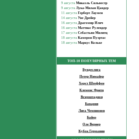
ТОП-10 ПОПУЛЯРНЫХ ТЕМ
Бундеслига
Петер Нимайер
Хорст Штеффен
Клеменс Фритц
Везерштадион
Бавария
Лига Чемпионов
Байер
Оле Вернер
Кубок Германии