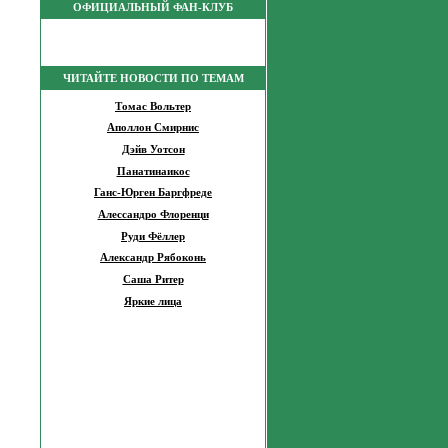
ОФИЦИАЛЬНЫЙ ФАН-КЛУБ
ЧИТАЙТЕ НОВОСТИ ПО ТЕМАМ
Томас Вольтер
Аполлон Смирнис
Дэйв Уотсон
Панатинаикос
Ганс-Юрген Баргфреде
Алессандро Флоренци
Руди Фёллер
Александр Рябоконь
Саша Ритер
Яркие лица