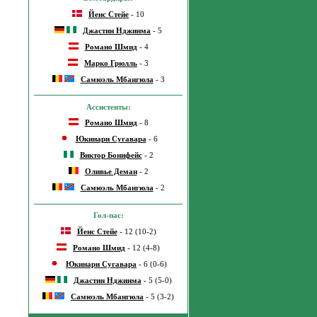
Йенс Стейе
- 10
Джастин Нджинма
- 5
Романо Шмид
- 4
Марко Грюлль
- 3
Самюэль Мбангюла
- 3
Ассистенты:
Романо Шмид
- 8
Юкинари Сугавара
- 6
Виктор Бонифейс
- 2
Оливье Деман
- 2
Самюэль Мбангюла
- 2
Гол-пас:
Йенс Стейе
- 12 (10-2)
Романо Шмид
- 12 (4-8)
Юкинари Сугавара
- 6 (0-6)
Джастин Нджинма
- 5 (5-0)
Самюэль Мбангюла
- 5 (3-2)