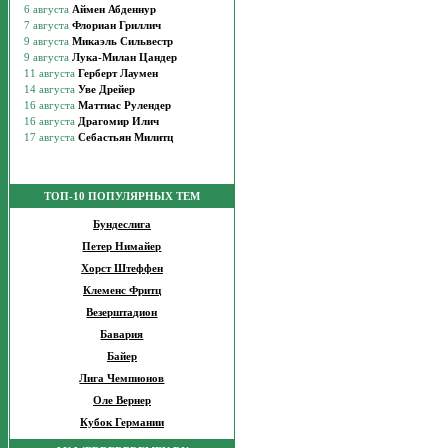
ТОП-10 ПОПУЛЯРНЫХ ТЕМ
Бундеслига
Петер Нимайер
Хорст Штеффен
Клеменс Фритц
Везерштадион
Бавария
Байер
Лига Чемпионов
Оле Вернер
Кубок Германии