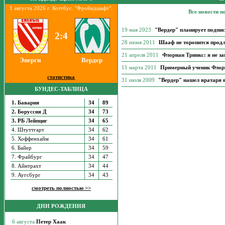
1 августа 2026 г. Коттбус. "Фройндшафт".
Все новости п
19 мая 2023
"Вердер" планирует подпис
2:4
28 июня 2011
Шааф не торопится продл
21 апреля 2011
Флориан Тринкс: я не з
Энерги
Вердер
11 марта 2011
Примерный ученик Флор
статистика
31 июля 2009
"Вердер" нашел вратаря 
БУНДЕС-ТАБЛИЦА
1. Бавария
34
89
2. Боруссия Д
34
73
3. РБ Лейпциг
34
65
4. Штуттгарт
34
62
5. Хоффенхайм
34
61
6. Байер
34
59
7. Фрайбург
34
47
8. Айнтрахт
34
44
9. Аугсбург
34
43
смотреть полностью >>
ДНИ РОЖДЕНИЯ