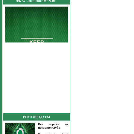
ФК WERDERBREMEN.RU
РЕКОМЕНДУЕМ
Все игроки за
историю клуба