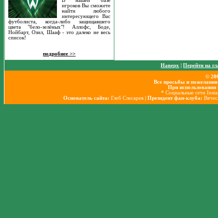
В нашей базе
игроков Вы сможете
найти любого
интересующего Вас
футболиста, когда-либо защищавшего
цвета "бело-зелёных"! Аллофс, Боде,
Нойбарт, Озил, Шааф - это далеко не весь
список!
подробнее >>
Наверх
|
Перейти на г
© 20
Все просьбы и пожелания
При использовании 
* Социальные сети Inst
Основатель сайта:
Глеб Слесарев
| Президент фан-клуба:
Вячес