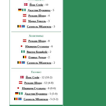
Йенс Стейе
- 10
Джастин Нджинма
- 5
Романо Шмид
- 4
Марко Грюлль
- 3
Самюэль Мбангюла
- 3
Ассистенты:
Романо Шмид
- 8
Юкинари Сугавара
- 6
Виктор Бонифейс
- 2
Оливье Деман
- 2
Самюэль Мбангюла
- 2
Гол-пас:
Йенс Стейе
- 12 (10-2)
Романо Шмид
- 12 (4-8)
Юкинари Сугавара
- 6 (0-6)
Джастин Нджинма
- 5 (5-0)
Самюэль Мбангюла
- 5 (3-2)