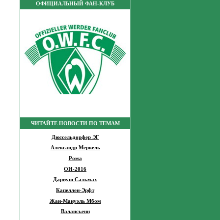
ОФИЦИАЛЬНЫЙ ФАН-КЛУБ
ЧИТАЙТЕ НОВОСТИ ПО ТЕМАМ
Дюссельдорфер ЭГ
Александр Меркель
Рома
ОИ-2016
Дариуш Сальмах
Капеллен-Эрфт
Жан-Мануэль Мбом
Валансьенн