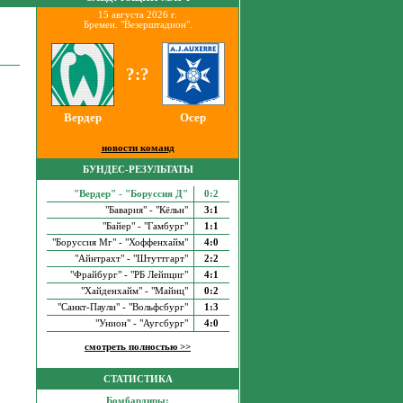
15 августа 2026 г.
Бремен. "Везерштадион".
?:?
Вердер
Осер
новости команд
БУНДЕС-РЕЗУЛЬТАТЫ
"Вердер" - "Боруссия Д"
0:2
"Бавария" - "Кёльн"
3:1
"Байер" - "Гамбург"
1:1
"Боруссия Мг" - "Хоффенхайм"
4:0
"Айнтрахт" - "Штуттгарт"
2:2
"Фрайбург" - "РБ Лейпциг"
4:1
"Хайденхайм" - "Майнц"
0:2
"Санкт-Паули" - "Вольфсбург"
1:3
"Унион" - "Аугсбург"
4:0
смотреть полностью >>
СТАТИСТИКА
Бомбардиры: