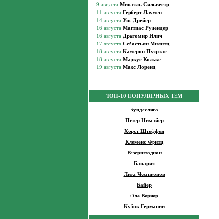
ТОП-10 ПОПУЛЯРНЫХ ТЕМ
Бундеслига
Петер Нимайер
Хорст Штеффен
Клеменс Фритц
Везерштадион
Бавария
Лига Чемпионов
Байер
Оле Вернер
Кубок Германии