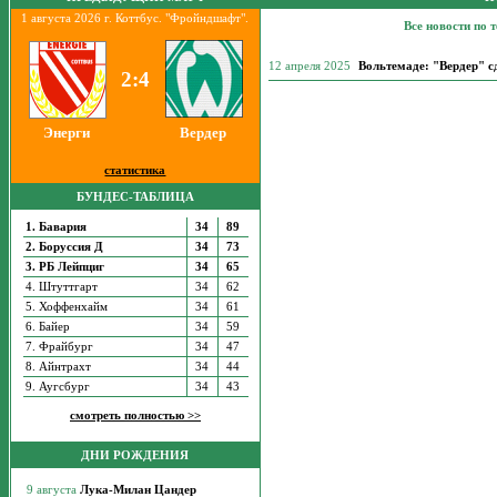
1 августа 2026 г. Коттбус. "Фройндшафт".
Все новости по 
12 апреля 2025
Вольтемаде: "Вердер" сд
2:4
Энерги
Вердер
статистика
БУНДЕС-ТАБЛИЦА
1. Бавария
34
89
2. Боруссия Д
34
73
3. РБ Лейпциг
34
65
4. Штуттгарт
34
62
5. Хоффенхайм
34
61
6. Байер
34
59
7. Фрайбург
34
47
8. Айнтрахт
34
44
9. Аугсбург
34
43
смотреть полностью >>
ДНИ РОЖДЕНИЯ