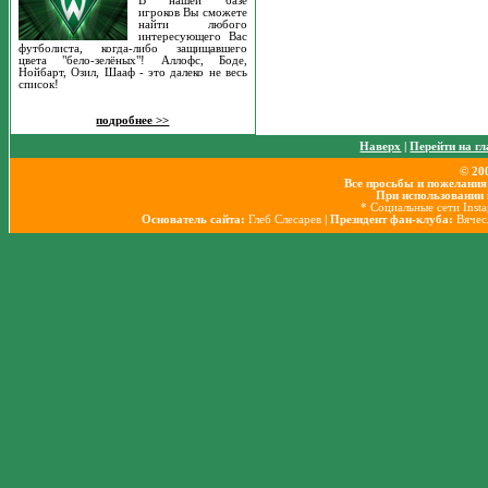
В нашей базе
игроков Вы сможете
найти любого
интересующего Вас
футболиста, когда-либо защищавшего
цвета "бело-зелёных"! Аллофс, Боде,
Нойбарт, Озил, Шааф - это далеко не весь
список!
подробнее >>
Наверх
|
Перейти на г
© 20
Все просьбы и пожелания
При использовании 
* Социальные сети Inst
Основатель сайта:
Глеб Слесарев
| Президент фан-клуба:
Вячес