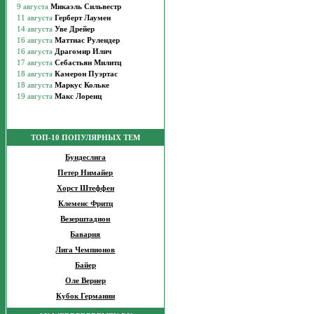
ТОП-10 ПОПУЛЯРНЫХ ТЕМ
Бундеслига
Петер Нимайер
Хорст Штеффен
Клеменс Фритц
Везерштадион
Бавария
Лига Чемпионов
Байер
Оле Вернер
Кубок Германии