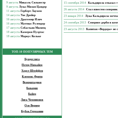
15 сентября 2014
Кальдирола отказал 
26 августа 2014
Стал известен соперни
23 января 2014
Лука Кальдирола мечтае
24 сентября 2013
Северное дерби в ком
23 августа 2013
Капитан «Вердера» не 
ТОП-10 ПОПУЛЯРНЫХ ТЕМ
Бундеслига
Петер Нимайер
Хорст Штеффен
Клеменс Фритц
Везерштадион
Бавария
Байер
Лига Чемпионов
Оле Вернер
Кубок Германии