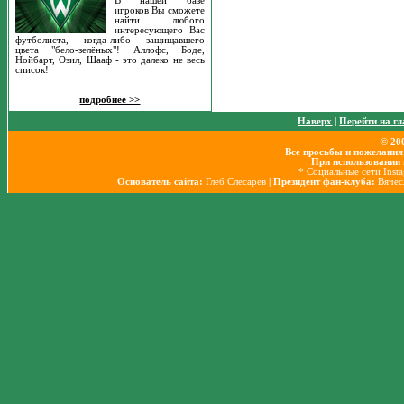
В нашей базе
игроков Вы сможете
найти любого
интересующего Вас
футболиста, когда-либо защищавшего
цвета "бело-зелёных"! Аллофс, Боде,
Нойбарт, Озил, Шааф - это далеко не весь
список!
подробнее >>
Наверх
|
Перейти на г
© 20
Все просьбы и пожелания
При использовании 
* Социальные сети Inst
Основатель сайта:
Глеб Слесарев
| Президент фан-клуба:
Вячес