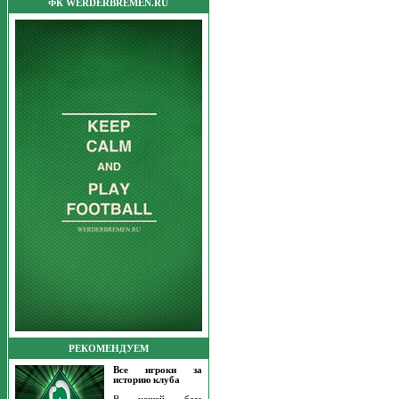
ФК WERDERBREMEN.RU
РЕКОМЕНДУЕМ
Все игроки за
историю клуба