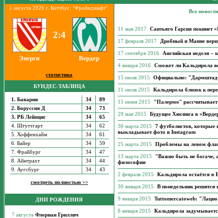
1 августа 2026 г. Коттбус. "Фройндшафт".
Все новост
11 мая 2017
Сантьяго Гарсия покинет «
2:4
17 февраля 2017
Дробный и Манне верну
17 сентября 2016
Английская неделя – 
Энерги
Вердер
4 января 2016
Сможет ли Кальдирола в
статистика
15 июля 2015
Официально: "Дармштадт
БУНДЕС-ТАБЛИЦА
11 июля 2015
Кальдирола близок к пере
1. Бавария
34
89
15 июня 2015
"Палермо" рассчитывает
2. Боруссия Д
34
73
29 мая 2015
Будущее Хюсинга в «Верде
3. РБ Лейпциг
34
65
4. Штуттгарт
34
62
30 марта 2015
7 футболистов, которые 
выкладывает фото в Instagram
5. Хоффенхайм
34
61
6. Байер
34
59
25 марта 2015
Проблемы на левом фла
7. Фрайбург
34
47
13 марта 2015
"Важно быть не богаче, 
8. Айнтрахт
34
44
философии
9. Аугсбург
34
43
2 февраля 2015
Кальдирола остаётся в 
смотреть полностью >>
30 января 2015
В понедельник решится 
9 января 2015
Tuttomercatoweb: "Лацио
ДНИ РОЖДЕНИЯ
8 января 2015
Кальдирола задумывается