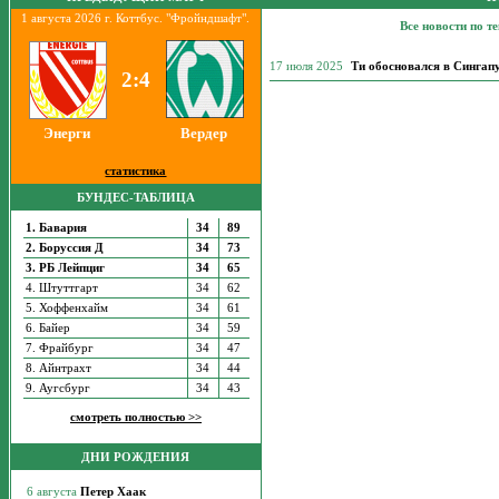
1 августа 2026 г. Коттбус. "Фройндшафт".
Все новости по т
17 июля 2025
Ти обосновался в Сингап
2:4
Энерги
Вердер
статистика
БУНДЕС-ТАБЛИЦА
1. Бавария
34
89
2. Боруссия Д
34
73
3. РБ Лейпциг
34
65
4. Штуттгарт
34
62
5. Хоффенхайм
34
61
6. Байер
34
59
7. Фрайбург
34
47
8. Айнтрахт
34
44
9. Аугсбург
34
43
смотреть полностью >>
ДНИ РОЖДЕНИЯ