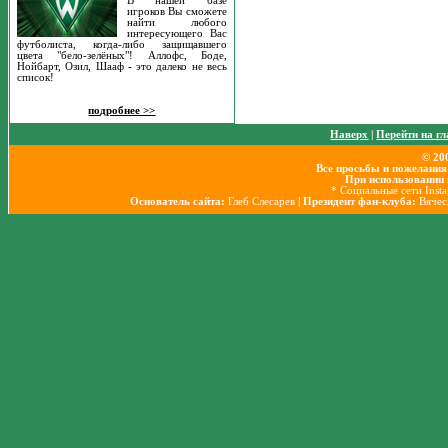
В нашей базе
игроков Вы сможете
найти любого
интересующего Вас
футболиста, когда-либо защищавшего
цвета "бело-зелёных"! Аллофс, Боде,
Нойбарт, Озил, Шааф - это далеко не весь
список!
подробнее >>
Наверх
|
Перейти на г
© 20
Все просьбы и пожелания
При использовании 
* Социальные сети Inst
Основатель сайта:
Глеб Слесарев
| Президент фан-клуба:
Вячес