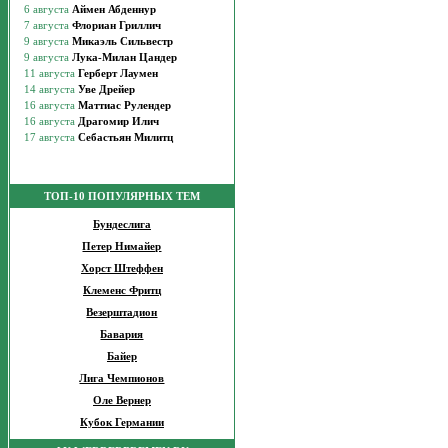
ТОП-10 ПОПУЛЯРНЫХ ТЕМ
Бундеслига
Петер Нимайер
Хорст Штеффен
Клеменс Фритц
Везерштадион
Бавария
Байер
Лига Чемпионов
Оле Вернер
Кубок Германии