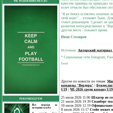
ФК WERDERBREMEN.RU
качестве примера он приводит т
взлет отчасти был обусловлен си
"Я не боюсь оставлять опытных и
свой шанс", - уточняет Тьюн. Дл
станет решающим. Сделает ли ц
развитии непосредственно в "Вер
другом месте - покажет время.
Иван Столяров
Источник:
Авторский материал
* Социальные сети Instagram, Fac
Другие по новости по темам:
Ми
команды "Вердера"
|
Бундеслиг
U19
|
ЧЕ-2026 среди команд U19
25 июля 2026 11:06
Шлагер не го
РЕКОМЕНДУЕМ
21 июля 2026 19:39
Сванберг мож
Все игроки за
10 июля 2026 12:19
Официально:
историю клуба
8 июля 2026 15:17
Стейе может в