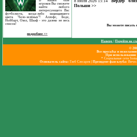
8 июля 2026 15:14
"Вердер" бли
В нашей базе
игроков Вы сможете
Польши >>
найти любого
интересующего Вас
футболиста, когда-либо защищавшего
цвета "бело-зелёных"! Аллофс, Боде,
Нойбарт, Озил, Шааф - это далеко не весь
список!
Вы можете писать 
подробнее >>
Наверх
|
Перейти на г
© 20
Все просьбы и пожелания
При использовании 
* Социальные сети Inst
Основатель сайта:
Глеб Слесарев
| Президент фан-клуба:
Вячес