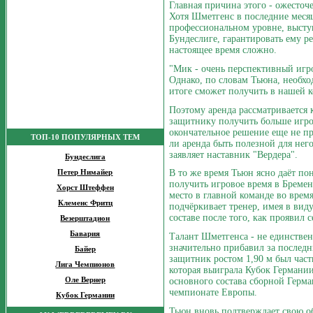
Главная причина этого - ожесточе
Хотя Шметгенс в последние месяц
профессиональном уровне, высту
Бундеслиге, гарантировать ему р
настоящее время сложно.
"Мик - очень перспективный игро
Однако, по словам Тьюна, необхо
итоге сможет получить в нашей к
Поэтому аренда рассматривается
защитнику получить больше игро
окончательное решение еще не п
ТОП-10 ПОПУЛЯРНЫХ ТЕМ
ли аренда быть полезной для нег
заявляет наставник "Вердера".
Бундеслига
В то же время Тьюн ясно даёт пон
Петер Нимайер
получить игровое время в Бремен
Хорст Штеффен
место в главной команде во время
Клеменс Фритц
подчёркивает тренер, имея в вид
составе после того, как проявил с
Везерштадион
Бавария
Талант Шметгенса - не единственн
значительно прибавил за последн
Байер
защитник ростом 1,90 м был час
Лига Чемпионов
которая выиграла Кубок Германии
основного состава сборной Герма
Оле Вернер
чемпионате Европы.
Кубок Германии
Тьюн вновь подтверждает свою о