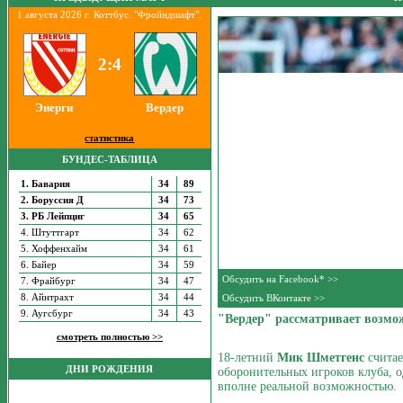
1 августа 2026 г. Коттбус. "Фройндшафт".
2:4
Энерги
Вердер
статистика
БУНДЕС-ТАБЛИЦА
1. Бавария
34
89
2. Боруссия Д
34
73
3. РБ Лейпциг
34
65
4. Штуттгарт
34
62
5. Хоффенхайм
34
61
6. Байер
34
59
Обсудить на Facebook* >>
7. Фрайбург
34
47
8. Айнтрахт
34
44
Обсудить ВКонтакте >>
9. Аугсбург
34
43
"Вердер" рассматривает возмо
смотреть полностью >>
18-летний
Мик Шметгенс
считае
ДНИ РОЖДЕНИЯ
оборонительных игроков клуба, од
вполне реальной возможностью.