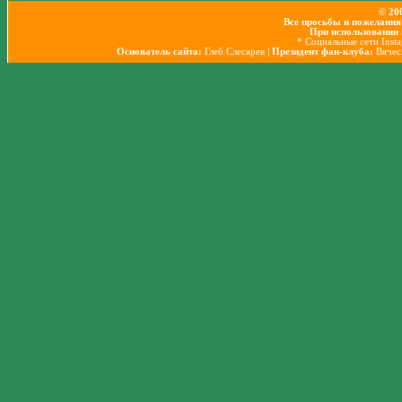
© 20
Все просьбы и пожелания
При использовании 
* Социальные сети Inst
Основатель сайта:
Глеб Слесарев
| Президент фан-клуба:
Вячес