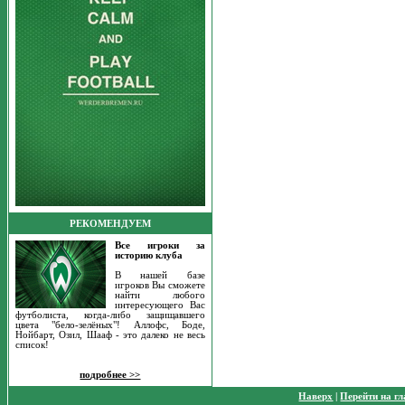
РЕКОМЕНДУЕМ
Все игроки за
историю клуба
В нашей базе
игроков Вы сможете
найти любого
интересующего Вас
футболиста, когда-либо защищавшего
цвета "бело-зелёных"! Аллофс, Боде,
Нойбарт, Озил, Шааф - это далеко не весь
список!
подробнее >>
Наверх
|
Перейти на г