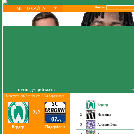
МЕНЮ САЙТА
Логин:
ПРЕДЫДУЩИЙ МАТЧ
Т
8 августа 2026 г. Фехта. "Ам Бергкеллер".
1
Вердер
2:2
2
Насьонал
3
Аустрия Вена
Вердер
Падерборн