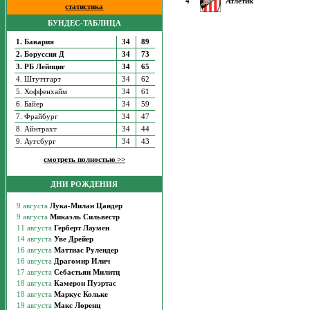
4
Атлетик
статистика
БУНДЕС-ТАБЛИЦА
1. Бавария
34
89
2. Боруссия Д
34
73
3. РБ Лейпциг
34
65
4. Штуттгарт
34
62
5. Хоффенхайм
34
61
6. Байер
34
59
7. Фрайбург
34
47
8. Айнтрахт
34
44
9. Аугсбург
34
43
смотреть полностью >>
ДНИ РОЖДЕНИЯ