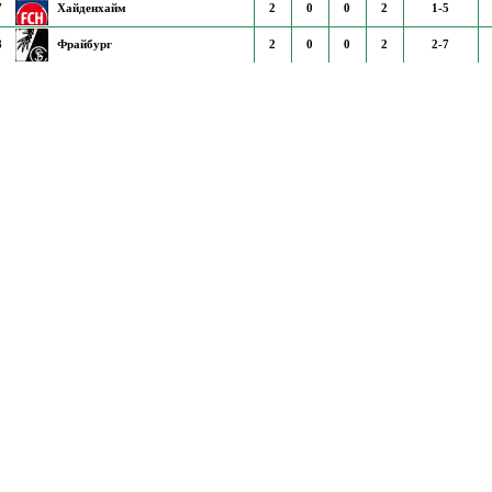
7
Хайденхайм
2
0
0
2
1-5
8
Фрайбург
2
0
0
2
2-7