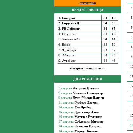
статистика
4
БУНДЕС-ТАБЛИЦА
5
1. Бавария
34
89
2. Боруссия Д
34
73
6
3. РБ Лейпциг
34
65
4. Штуттгарт
34
62
7
5. Хоффенхайм
34
61
6. Байер
34
59
8
7. Фрайбург
34
47
8. Айнтрахт
34
44
9
9. Аугсбург
34
43
1
смотреть полностью >>
1
ДНИ РОЖДЕНИЯ
1
1
1
1
1