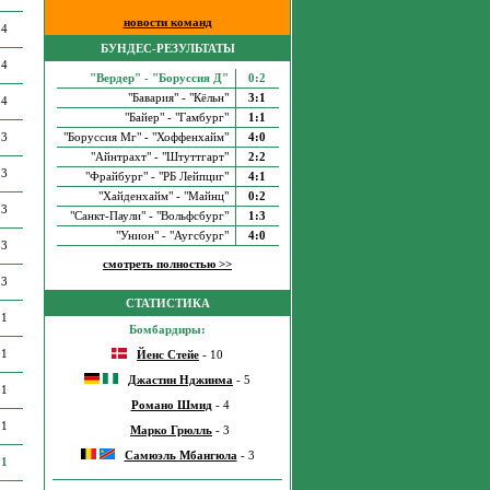
новости команд
4
БУНДЕС-РЕЗУЛЬТАТЫ
4
"Вердер" - "Боруссия Д"
0:2
"Бавария" - "Кёльн"
3:1
4
"Байер" - "Гамбург"
1:1
3
"Боруссия Мг" - "Хоффенхайм"
4:0
"Айнтрахт" - "Штуттгарт"
2:2
3
"Фрайбург" - "РБ Лейпциг"
4:1
"Хайденхайм" - "Майнц"
0:2
3
"Санкт-Паули" - "Вольфсбург"
1:3
"Унион" - "Аугсбург"
4:0
3
смотреть полностью >>
3
СТАТИСТИКА
1
Бомбардиры:
1
Йенс Стейе
- 10
Джастин Нджинма
- 5
1
Романо Шмид
- 4
1
Марко Грюлль
- 3
Самюэль Мбангюла
- 3
1