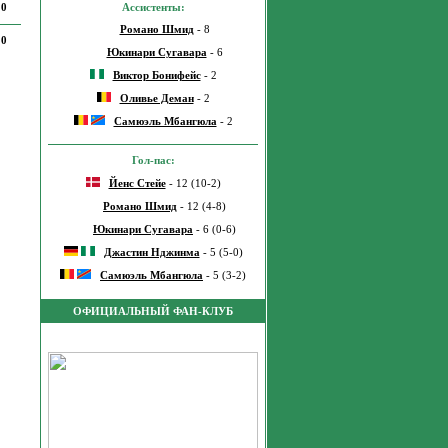
Ассистенты:
0
Романо Шмид
- 8
0
Юкинари Сугавара
- 6
Виктор Бонифейс
- 2
Оливье Деман
- 2
Самюэль Мбангюла
- 2
Гол-пас:
Йенс Стейе
- 12 (10-2)
Романо Шмид
- 12 (4-8)
Юкинари Сугавара
- 6 (0-6)
Джастин Нджинма
- 5 (5-0)
Самюэль Мбангюла
- 5 (3-2)
ОФИЦИАЛЬНЫЙ ФАН-КЛУБ