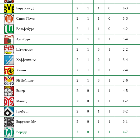
Боруссия Д
2
1
1
0
6-3
Санкт-Паули
2
1
1
0
5-3
Вольфсбург
2
1
1
0
4-2
Аугсбург
2
1
0
1
5-4
Штуттгарт
2
1
0
1
2-2
Хоффенхайм
2
1
0
1
3-4
0
Унион
2
1
0
1
2-4
1
РБ Лейпциг
2
1
0
1
2-6
2
Байер
2
0
1
1
4-5
3
Майнц
2
0
1
1
1-2
4
Гамбург
2
0
1
1
0-2
5
Боруссия Мг
2
0
1
1
0-1
6
Вердер
2
0
1
1
4-7