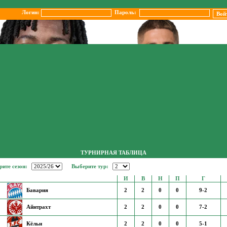
Логин:
Пароль:
ТУРНИРНАЯ ТАБЛИЦА
ите сезон:
Выберите тур:
И
В
Н
П
Г
Бавария
2
2
0
0
9-2
Айнтрахт
2
2
0
0
7-2
Кёльн
2
2
0
0
5-1