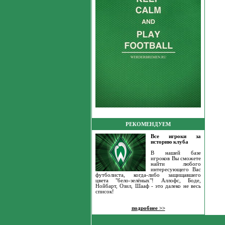
РЕКОМЕНДУЕМ
Все игроки за
историю клуба
В нашей базе
игроков Вы сможете
найти любого
интересующего Вас
футболиста, когда-либо защищавшего
цвета "бело-зелёных"! Аллофс, Боде,
Нойбарт, Озил, Шааф - это далеко не весь
список!
подробнее >>