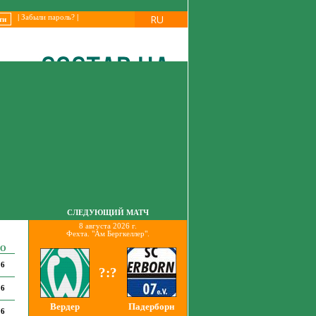
RU
|
Забыли пароль?
|
СЛЕДУЮЩИЙ МАТЧ
8 августа 2026 г.
Фехта. "Ам Бергкеллер".
О
6
?:?
6
Вердер
Падерборн
6