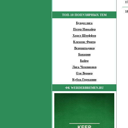
1
1
ТОП-10 ПОПУЛЯРНЫХ ТЕМ
Бундеслига
Петер Нимайер
Хорст Штеффен
Клеменс Фритц
Везерштадион
Бавария
Байер
Лига Чемпионов
Оле Вернер
Кубок Германии
ФК WERDERBREMEN.RU