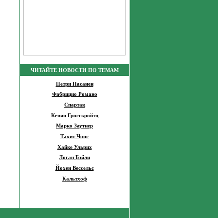
ЧИТАЙТЕ НОВОСТИ ПО ТЕМАМ
Петри Пасанен
Фабрицио Романо
Спартак
Кевин Гросскройтц
Марко Заутнер
Тахит Чонг
Хайке Ульрих
Логан Бэйли
Йохен Вессельс
Кальтхоф