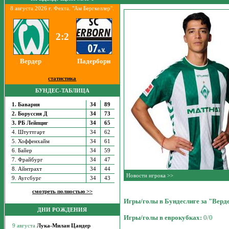
8 августа 2026 г. Фехта. "Ам Бергкеллер".
2:2
Вердер
Падерборн
статистика
БУНДЕС-ТАБЛИЦА
1. Бавария
34
89
2. Боруссия Д
34
73
3. РБ Лейпциг
34
65
4. Штуттгарт
34
62
5. Хоффенхайм
34
61
6. Байер
34
59
7. Фрайбург
34
47
8. Айнтрахт
34
44
Новости игрока >>
9. Аугсбург
34
43
смотреть полностью >>
Игры/голы в Бундеслиге за "Верд
ДНИ РОЖДЕНИЯ
Игры/голы в еврокубках:
0/0