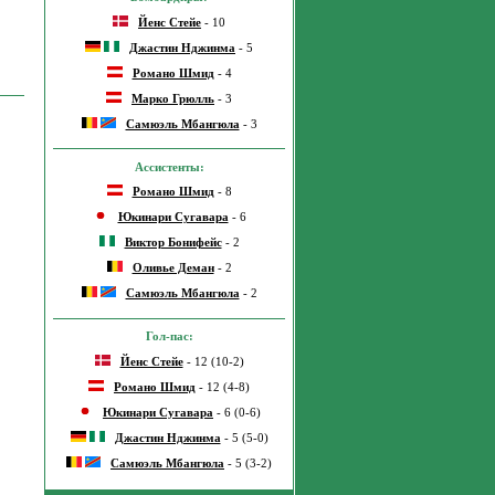
Йенс Стейе
- 10
Джастин Нджинма
- 5
Романо Шмид
- 4
Марко Грюлль
- 3
Самюэль Мбангюла
- 3
Ассистенты:
Романо Шмид
- 8
Юкинари Сугавара
- 6
Виктор Бонифейс
- 2
Оливье Деман
- 2
Самюэль Мбангюла
- 2
Гол-пас:
Йенс Стейе
- 12 (10-2)
Романо Шмид
- 12 (4-8)
Юкинари Сугавара
- 6 (0-6)
Джастин Нджинма
- 5 (5-0)
Самюэль Мбангюла
- 5 (3-2)