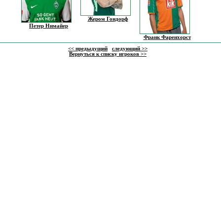
Жером Гондорф
Петер Нимайер
Франк Фаренхорст
<< предыдущий
следующий >>
Вернуться к списку игроков >>