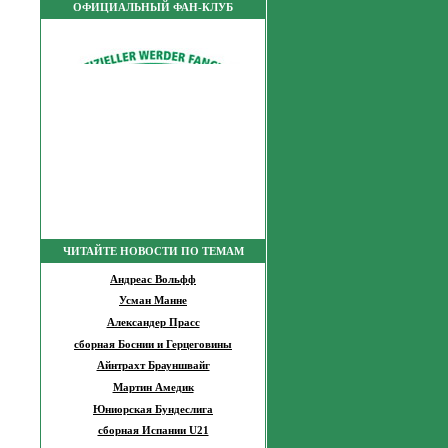
ОФИЦИАЛЬНЫЙ ФАН-КЛУБ
ЧИТАЙТЕ НОВОСТИ ПО ТЕМАМ
Андреас Вольфф
Усман Манне
Александер Прасс
сборная Боснии и Герцеговины
Айнтрахт Брауншвайг
Мартин Амедик
Юниорская Бундеслига
сборная Испании U21