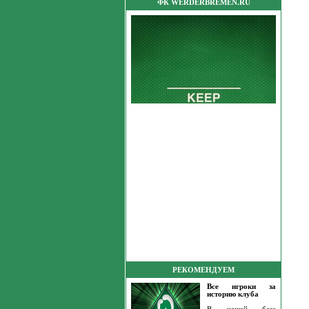
ФК WERDERBREMEN.RU
РЕКОМЕНДУЕМ
Все игроки за
историю клуба