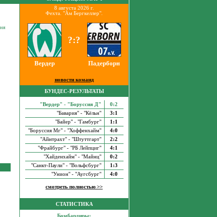
8 августа 2026 г.
Фехта. "Ам Бергкеллер".
юня
?:?
Вердер
Падерборн
новости команд
БУНДЕС-РЕЗУЛЬТАТЫ
"Вердер" - "Боруссия Д"
0:2
"Бавария" - "Кёльн"
3:1
"Байер" - "Гамбург"
1:1
"Боруссия Мг" - "Хоффенхайм"
4:0
"Айнтрахт" - "Штуттгарт"
2:2
"Фрайбург" - "РБ Лейпциг"
4:1
"Хайденхайм" - "Майнц"
0:2
"Санкт-Паули" - "Вольфсбург"
1:3
"Унион" - "Аугсбург"
4:0
смотреть полностью >>
СТАТИСТИКА
Бомбардиры: