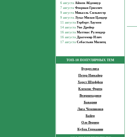
ТОП-10 ПОПУЛЯРНЫХ ТЕМ
Бундеслига
Петер Нимайер
Хорст Штеффен
Клеменс Фритц
Везерштадион
Бавария
Лига Чемпионов
Байер
Оле Вернер
Кубок Германии