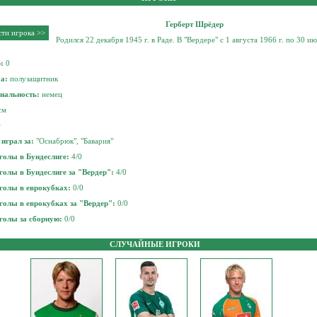
Герберт Шрёдер
ти игрока >>
Родился 22 декабря 1945 г. в Раде. В "Вердере" с 1 августа 1966 г. по 30 и
.
р:
0
уа:
полузащитник
нальность:
немец
см
г
играл за:
"Оснабрюк", "Бавария"
голы в Бундеслиге:
4/0
голы в Бундеслиге за "Вердер":
4/0
голы в еврокубках:
0/0
голы в еврокубках за "Вердер":
0/0
голы за сборную:
0/0
СЛУЧАЙНЫЕ ИГРОКИ