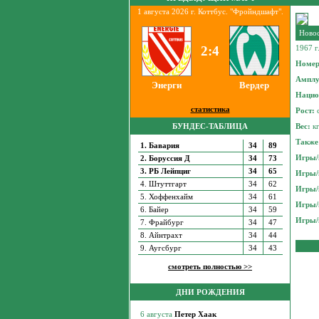
1 августа 2026 г. Коттбус. "Фройндшафт".
Новос
2:4
1967 г
Номе
Ампл
Энерги
Вердер
Нацио
статистика
Рост:
БУНДЕС-ТАБЛИЦА
Вес:
к
Также 
1. Бавария
34
89
Игры/
2. Боруссия Д
34
73
3. РБ Лейпциг
34
65
Игры/
4. Штуттгарт
34
62
Игры/
5. Хоффенхайм
34
61
Игры/
6. Байер
34
59
Игры/
7. Фрайбург
34
47
8. Айнтрахт
34
44
9. Аугсбург
34
43
смотреть полностью >>
ДНИ РОЖДЕНИЯ