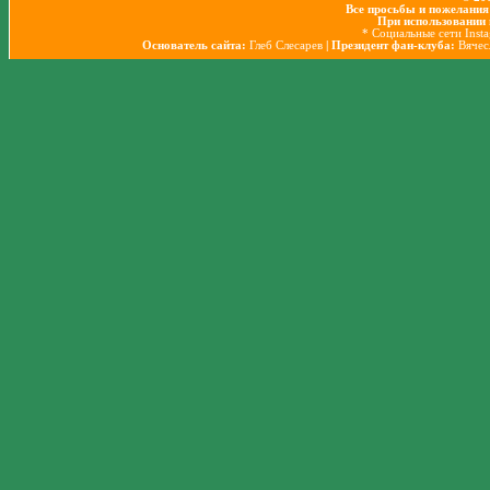
Все просьбы и пожелания
При использовании 
* Социальные сети Inst
Основатель сайта:
Глеб Слесарев
| Президент фан-клуба:
Вячес