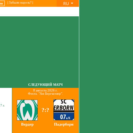
RU
|
Забыли пароль?
|
СЛЕДУЮЩИЙ МАТЧ
8 августа 2026 г.
Фехта. "Ам Бергкеллер".
7 г.
?:?
Вердер
Падерборн