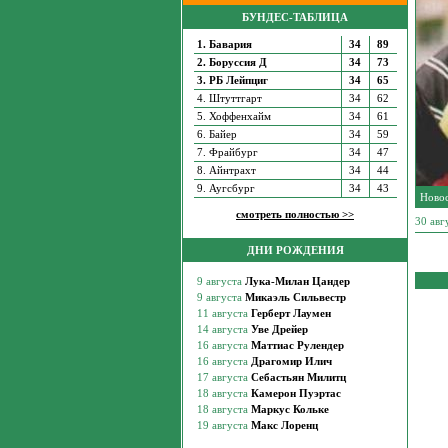
БУНДЕС-ТАБЛИЦА
1. Бавария
34
89
2. Боруссия Д
34
73
3. РБ Лейпциг
34
65
4. Штуттгарт
34
62
5. Хоффенхайм
34
61
6. Байер
34
59
7. Фрайбург
34
47
8. Айнтрахт
34
44
9. Аугсбург
34
43
Новос
смотреть полностью >>
30 ав
ДНИ РОЖДЕНИЯ