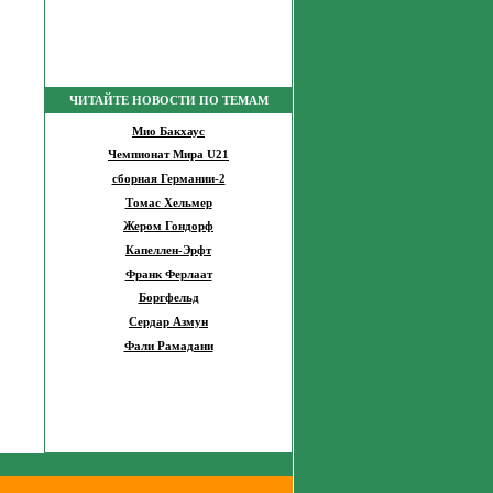
ЧИТАЙТЕ НОВОСТИ ПО ТЕМАМ
Мио Бакхаус
Чемпионат Мира U21
сборная Германии-2
Томас Хельмер
Жером Гондорф
Капеллен-Эрфт
Франк Ферлаат
Боргфельд
Сердар Азмун
Фали Рамадани