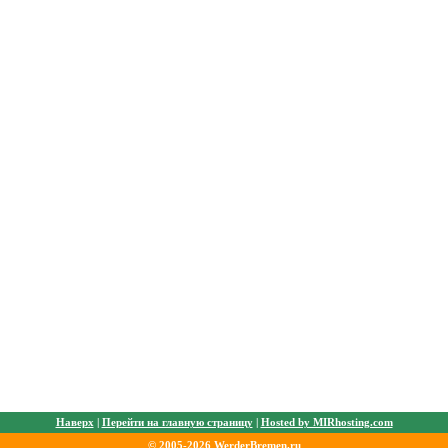
Наверх
|
Перейти на главную страницу
|
Hosted by MIRhosting.com
© 2005-2026 WerderBremen.ru