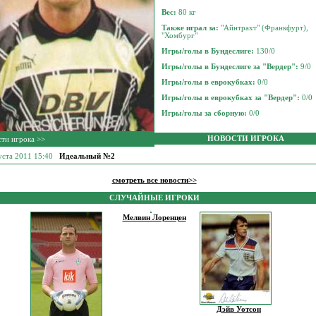
Вес:
80 кг
Также играл за:
"Айнтрахт" (Франкфурт),
"Хомбург"
Игры/голы в Бундеслиге:
130/0
Игры/голы в Бундеслиге за "Вердер":
9/0
Игры/голы в еврокубках:
0/0
Игры/голы в еврокубках за "Вердер":
0/0
Игры/голы за сборную:
0/0
НОВОСТИ ИГРОКА
ти игрока >>
густа 2011 15:40
Идеальный №2
смотреть все новости>>
СЛУЧАЙНЫЕ ИГРОКИ
Мелвин Лоренцен
Дэйв Уотсон