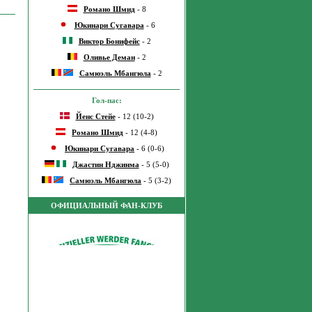
Романо Шмид
- 8
Юкинари Сугавара
- 6
Виктор Бонифейс
- 2
Оливье Деман
- 2
Самюэль Мбангюла
- 2
Гол-пас:
Йенс Стейе
- 12 (10-2)
Романо Шмид
- 12 (4-8)
Юкинари Сугавара
- 6 (0-6)
Джастин Нджинма
- 5 (5-0)
Самюэль Мбангюла
- 5 (3-2)
ОФИЦИАЛЬНЫЙ ФАН-КЛУБ