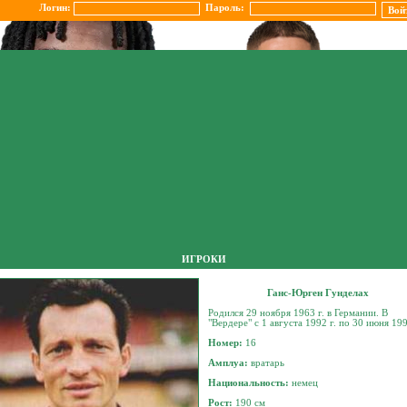
Логин:
Пароль:
ИГРОКИ
Ганс-Юрген Гунделах
Родился 29 ноября 1963 г. в Германии. В
"Вердере" с 1 августа 1992 г. по 30 июня 199
Номер:
16
Амплуа:
вратарь
Национальность:
немец
Рост:
190 см