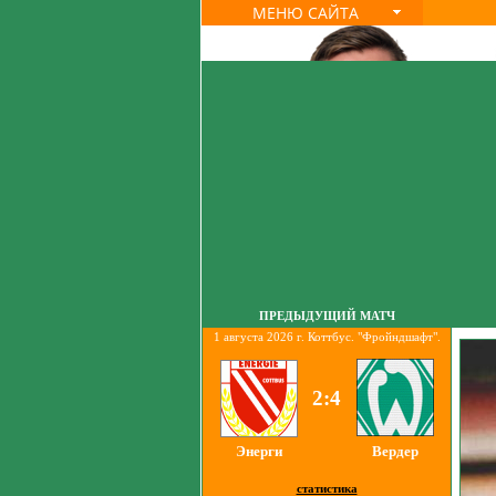
МЕНЮ САЙТА
ПРЕДЫДУЩИЙ МАТЧ
1 августа 2026 г. Коттбус. "Фройндшафт".
2:4
Энерги
Вердер
статистика