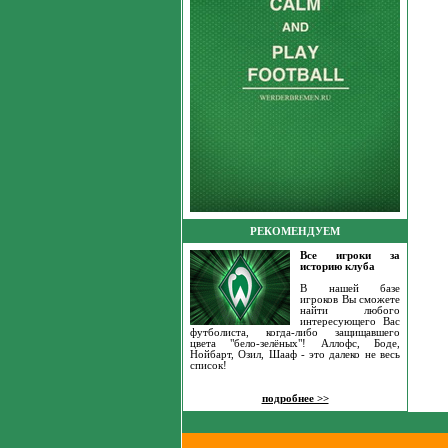
РЕКОМЕНДУЕМ
Все игроки за
историю клуба
В нашей базе
игроков Вы сможете
найти любого
интересующего Вас
футболиста, когда-либо защищавшего
цвета "бело-зелёных"! Аллофс, Боде,
Нойбарт, Озил, Шааф - это далеко не весь
список!
подробнее >>