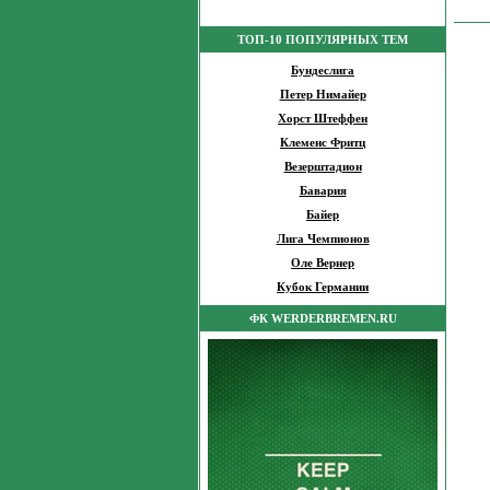
ТОП-10 ПОПУЛЯРНЫХ ТЕМ
Бундеслига
Петер Нимайер
Хорст Штеффен
Клеменс Фритц
Везерштадион
Бавария
Байер
Лига Чемпионов
Оле Вернер
Кубок Германии
ФК WERDERBREMEN.RU