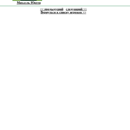
Михаэль Юрген
<< предыдущий
следующий >>
Вернуться к списку игроков >>