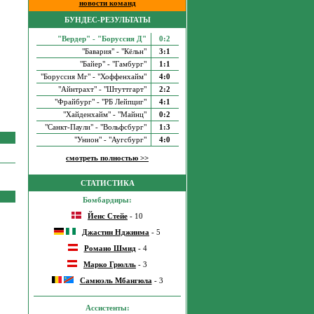
новости команд
БУНДЕС-РЕЗУЛЬТАТЫ
"Вердер" - "Боруссия Д"
0:2
"Бавария" - "Кёльн"
3:1
"Байер" - "Гамбург"
1:1
"Боруссия Мг" - "Хоффенхайм"
4:0
"Айнтрахт" - "Штуттгарт"
2:2
"Фрайбург" - "РБ Лейпциг"
4:1
"Хайденхайм" - "Майнц"
0:2
"Санкт-Паули" - "Вольфсбург"
1:3
"Унион" - "Аугсбург"
4:0
смотреть полностью >>
СТАТИСТИКА
Бомбардиры:
Йенс Стейе
- 10
Джастин Нджинма
- 5
Романо Шмид
- 4
Марко Грюлль
- 3
Самюэль Мбангюла
- 3
Ассистенты: