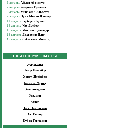
ТОП-10 ПОПУЛЯРНЫХ ТЕМ
Бундеслига
Петер Нимайер
Хорст Штеффен
Клеменс Фритц
Везерштадион
Бавария
Байер
Лига Чемпионов
Оле Вернер
Кубок Германии