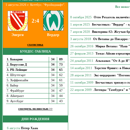
1 августа 2026 г. Коттбус. "Фройндшафт".
Все новос
8 октября 2025
Отто Рехагель включён 
2:4
1 апреля 2025
Бесчастных: "Вердер" - о
7 апреля 2020
Викторина #2: Жгучая бр
Энерги
Вердер
3 августа 2018
От Вотавы до Писарро: 
статистика
26 октября 2016
Мирко Вотава: "Наш "
БУНДЕС-ТАБЛИЦА
27 февраля 2013
Томас Айхин отреагир
1. Бавария
34
89
24 декабря 2011
Альманах "От А до Я".
2. Боруссия Д
34
73
14 ноября 2011
Торстен Фрингс: в Ник
3. РБ Лейпциг
34
65
4. Штуттгарт
34
62
28 апреля 2011
Экс-вердеране: "Погово
5. Хоффенхайм
34
61
11 октября 2009
Бесчастных тряхнул ст
6. Байер
34
59
22 апреля 2009
Легенды "Гамбурга" и "
7. Фрайбург
34
47
8. Айнтрахт
34
44
9. Аугсбург
34
43
смотреть полностью >>
ДНИ РОЖДЕНИЯ