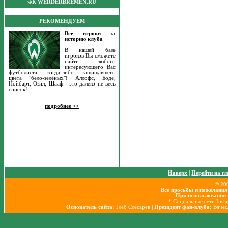
ФК WERDERBREMEN.RU
РЕКОМЕНДУЕМ
Все игроки за
историю клуба
В нашей базе
игроков Вы сможете
найти любого
интересующего Вас
футболиста, когда-либо защищавшего
цвета "бело-зелёных"! Аллофс, Боде,
Нойбарт, Озил, Шааф - это далеко не весь
список!
подробнее >>
Наверх
|
Перейти на г
© 20
Все просьбы и пожелания
При использовании 
* Социальные сети Inst
Основатель сайта:
Глеб Слесарев
| Президент фан-клуба:
Вячес