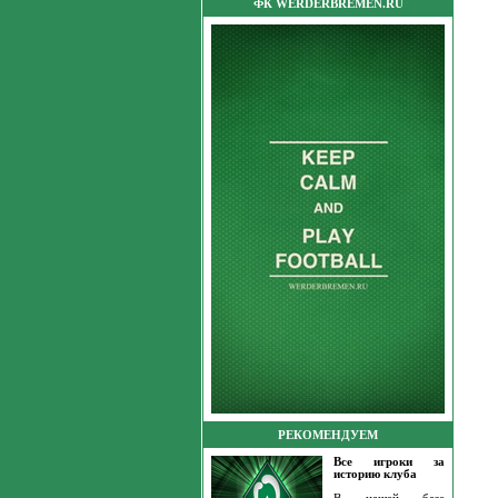
ФК WERDERBREMEN.RU
РЕКОМЕНДУЕМ
Все игроки за
историю клуба