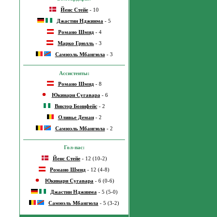
Йенс Стейе
- 10
Джастин Нджинма
- 5
Романо Шмид
- 4
Марко Грюлль
- 3
Самюэль Мбангюла
- 3
Ассистенты:
Романо Шмид
- 8
Юкинари Сугавара
- 6
Виктор Бонифейс
- 2
Оливье Деман
- 2
Самюэль Мбангюла
- 2
Гол-пас:
Йенс Стейе
- 12 (10-2)
Романо Шмид
- 12 (4-8)
Юкинари Сугавара
- 6 (0-6)
Джастин Нджинма
- 5 (5-0)
Самюэль Мбангюла
- 5 (3-2)