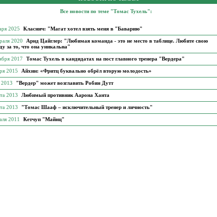
Все новости по теме "Томас Тухель":
аря 2025
Класнич: "Магат хотел взять меня в "Баварию"
враля 2020
Арнд Цайглер: "Любимая команда - это не место в таблице. Любите свою
у за то, что она уникальна"
тября 2017
Томас Тухель в кандидатах на пост главного тренера "Вердера"
бря 2015
Айхин: «Фритц буквально обрёл вторую молодость»
я 2013
"Вердер" может возглавить Робин Дутт
рта 2013
Любимый противник Аарона Ханта
рта 2013
"Томас Шааф – исключительный тренер и личность"
аля 2011
Кетчуп "Майнц"