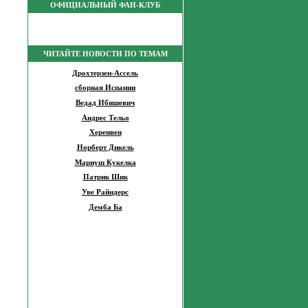
ОФИЦИАЛЬНЫЙ ФАН-КЛУБ
ЧИТАЙТЕ НОВОСТИ ПО ТЕМАМ
Дрохтерзен-Ассель
сборная Испании
Ведад Ибишевич
Андрес Тельо
Херенвен
Норберт Дикель
Мариуш Кукелка
Патрик Шик
Уве Райндерс
Демба Ба