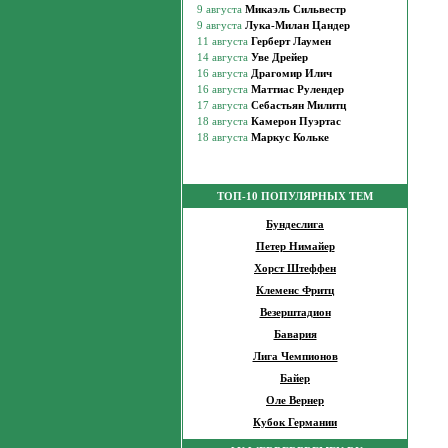
ТОП-10 ПОПУЛЯРНЫХ ТЕМ
Бундеслига
Петер Нимайер
Хорст Штеффен
Клеменс Фритц
Везерштадион
Бавария
Лига Чемпионов
Байер
Оле Вернер
Кубок Германии