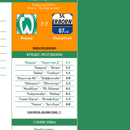
8 августа 2026 г.
Фехта. "Ам Бергкеллер".
?:?
Вердер
Падерборн
новости команд
БУНДЕС-РЕЗУЛЬТАТЫ
"Вердер" - "Боруссия Д"
0:2
"Бавария" - "Кёльн"
3:1
"Байер" - "Гамбург"
1:1
"Боруссия Мг" - "Хоффенхайм"
4:0
"Айнтрахт" - "Штуттгарт"
2:2
"Фрайбург" - "РБ Лейпциг"
4:1
"Хайденхайм" - "Майнц"
0:2
"Санкт-Паули" - "Вольфсбург"
1:3
"Унион" - "Аугсбург"
4:0
смотреть полностью >>
СТАТИСТИКА
Бомбардиры: