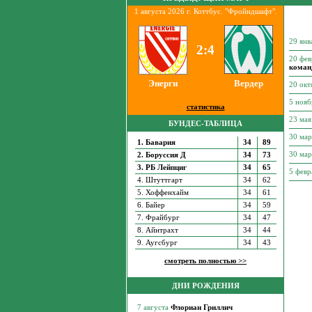
1 августа 2026 г. Коттбус. "Фройндшафт".
29 янв
2:4
20 фе
команд
Энерги
Вердер
20 ок
5 ноя
статистика
23 ма
БУНДЕС-ТАБЛИЦА
30 ма
1. Бавария
34
89
30 ма
2. Боруссия Д
34
73
3. РБ Лейпциг
34
65
5 февр
4. Штуттгарт
34
62
5. Хоффенхайм
34
61
6. Байер
34
59
7. Фрайбург
34
47
8. Айнтрахт
34
44
9. Аугсбург
34
43
смотреть полностью >>
ДНИ РОЖДЕНИЯ