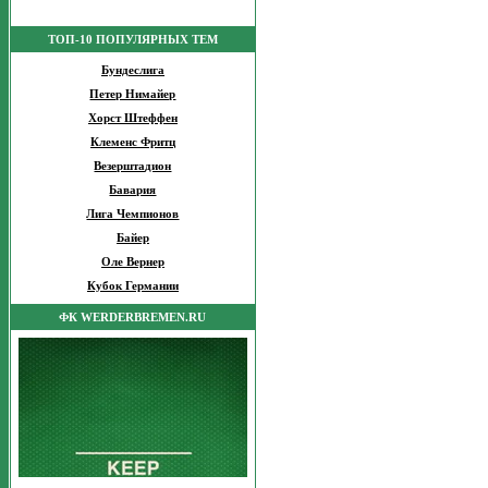
ТОП-10 ПОПУЛЯРНЫХ ТЕМ
Бундеслига
Петер Нимайер
Хорст Штеффен
Клеменс Фритц
Везерштадион
Бавария
Лига Чемпионов
Байер
Оле Вернер
Кубок Германии
ФК WERDERBREMEN.RU