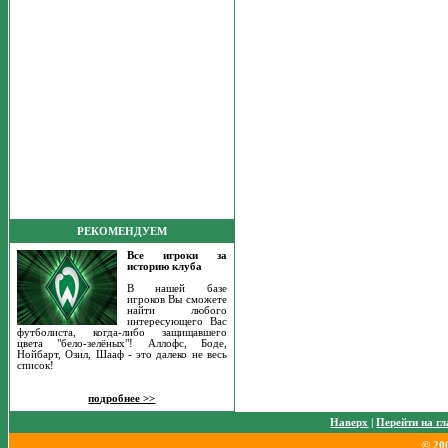
РЕКОМЕНДУЕМ
Все игроки за
историю клуба
В нашей базе
игроков Вы сможете
найти любого
интересующего Вас
футболиста, когда-либо защищавшего
цвета "бело-зелёных"! Аллофс, Боде,
Нойбарт, Озил, Шааф - это далеко не весь
список!
подробнее >>
Наверх
|
Перейти на г
© 20