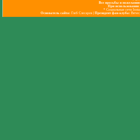
Все просьбы и пожелания
При использовании 
* Социальные сети Inst
Основатель сайта:
Глеб Слесарев
| Президент фан-клуба:
Вячес