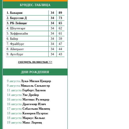
БУНДЕС-ТАБЛИЦА
1. Бавария
34
89
2. Боруссия Д
34
73
3. РБ Лейпциг
34
65
4. Штуттгарт
34
62
5. Хоффенхайм
34
61
6. Байер
34
59
7. Фрайбург
34
47
8. Айнтрахт
34
44
9. Аугсбург
34
43
смотреть полностью >>
ДНИ РОЖДЕНИЯ