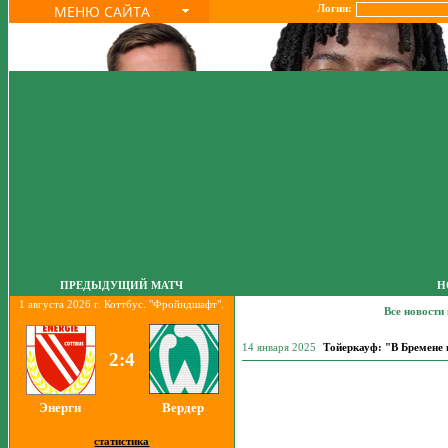
МЕНЮ САЙТА
Логин:
ПРЕДЫДУЩИЙ МАТЧ
Н
1 августа 2026 г. Коттбус. "Фройндшафт".
Все новости
14 января 2025
Тойеркауф: "В Бремене
2:4
Энерги
Вердер
статистика