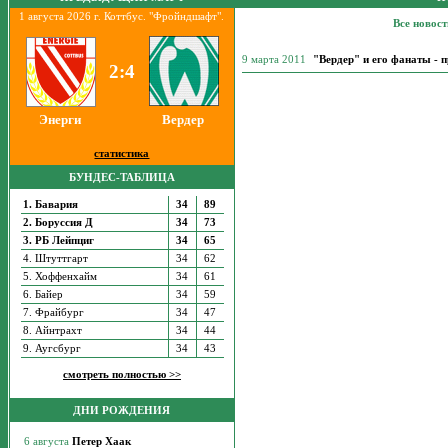
1 августа 2026 г. Коттбус. "Фройндшафт".
Все новос
9 марта 2011
"Вердер" и его фанаты - 
2:4
Энерги
Вердер
статистика
БУНДЕС-ТАБЛИЦА
1. Бавария
34
89
2. Боруссия Д
34
73
3. РБ Лейпциг
34
65
4. Штуттгарт
34
62
5. Хоффенхайм
34
61
6. Байер
34
59
7. Фрайбург
34
47
8. Айнтрахт
34
44
9. Аугсбург
34
43
смотреть полностью >>
ДНИ РОЖДЕНИЯ