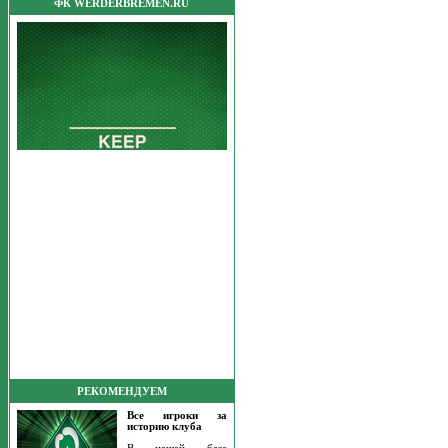
ФК WERDERBREMEN.RU
РЕКОМЕНДУЕМ
Все игроки за
историю клуба