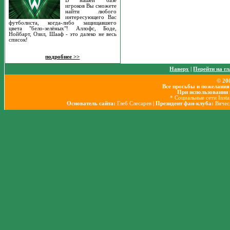
В нашей базе
игроков Вы сможете
найти любого
интересующего Вас
футболиста, когда-либо защищавшего
цвета "бело-зелёных"! Аллофс, Боде,
Нойбарт, Озил, Шааф - это далеко не весь
список!
подробнее >>
Наверх
|
Перейти на г
© 20
Все просьбы и пожелания
При использовании 
* Социальные сети Inst
Основатель сайта:
Глеб Слесарев
| Президент фан-клуба:
Вячес