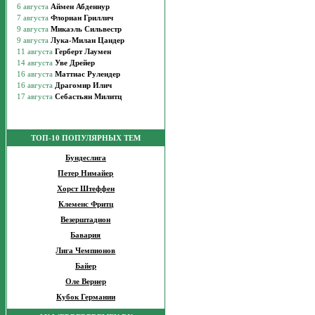
ТОП-10 ПОПУЛЯРНЫХ ТЕМ
Бундеслига
Петер Нимайер
Хорст Штеффен
Клеменс Фритц
Везерштадион
Бавария
Лига Чемпионов
Байер
Оле Вернер
Кубок Германии