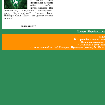
В нашей базе
игроков Вы сможете
найти любого
интересующего Вас
футболиста, когда-либо защищавшего
цвета "бело-зелёных"! Аллофс, Боде,
Нойбарт, Озил, Шааф - это далеко не весь
список!
подробнее >>
Наверх
|
Перейти на г
© 20
Все просьбы и пожелания
При использовании 
* Социальные сети Inst
Основатель сайта:
Глеб Слесарев
| Президент фан-клуба:
Вячес