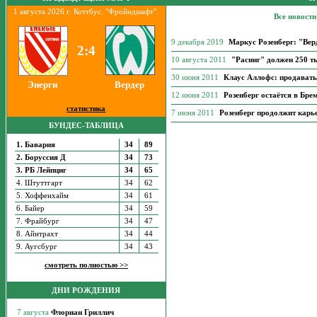
1 августа 2026 г. Коттбус. "Фройндшафт".
Все новости
9 декабря 2019
Маркус Розенберг: "Вер
2:4
10 августа 2011
"Расинг" должен 250 ты
30 июня 2011
Клаус Аллофс: продавать 
Энерги
Вердер
12 июня 2011
Розенберг остаётся в Бре
статистика
7 июня 2011
Розенберг продолжит карье
БУНДЕС-ТАБЛИЦА
1. Бавария
34
89
2. Боруссия Д
34
73
3. РБ Лейпциг
34
65
4. Штуттгарт
34
62
5. Хоффенхайм
34
61
6. Байер
34
59
7. Фрайбург
34
47
8. Айнтрахт
34
44
9. Аугсбург
34
43
смотреть полностью >>
ДНИ РОЖДЕНИЯ