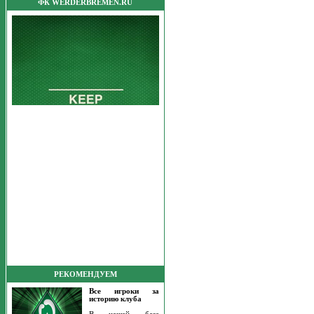
ФК WERDERBREMEN.RU
РЕКОМЕНДУЕМ
Все игроки за
историю клуба