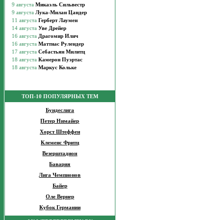
ТОП-10 ПОПУЛЯРНЫХ ТЕМ
Бундеслига
Петер Нимайер
Хорст Штеффен
Клеменс Фритц
Везерштадион
Бавария
Лига Чемпионов
Байер
Оле Вернер
Кубок Германии