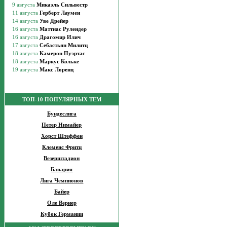
ТОП-10 ПОПУЛЯРНЫХ ТЕМ
Бундеслига
Петер Нимайер
Хорст Штеффен
Клеменс Фритц
Везерштадион
Бавария
Лига Чемпионов
Байер
Оле Вернер
Кубок Германии