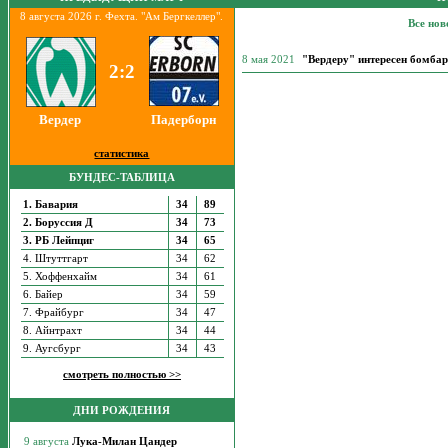
8 августа 2026 г. Фехта. "Ам Бергкеллер".
Все нов
8 мая 2021
"Вердеру" интересен бомбар
2:2
Вердер
Падерборн
статистика
БУНДЕС-ТАБЛИЦА
1. Бавария
34
89
2. Боруссия Д
34
73
3. РБ Лейпциг
34
65
4. Штуттгарт
34
62
5. Хоффенхайм
34
61
6. Байер
34
59
7. Фрайбург
34
47
8. Айнтрахт
34
44
9. Аугсбург
34
43
смотреть полностью >>
ДНИ РОЖДЕНИЯ