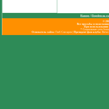
Наверх
|
Перейти на г
© 20
Все просьбы и пожелания
При использовании 
* Социальные сети Inst
Основатель сайта:
Глеб Слесарев
| Президент фан-клуба:
Вячес