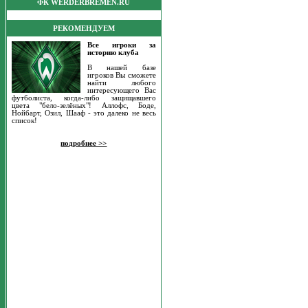
ФК WERDERBREMEN.RU
РЕКОМЕНДУЕМ
Все игроки за
историю клуба
В нашей базе
игроков Вы сможете
найти любого
интересующего Вас
футболиста, когда-либо защищавшего
цвета "бело-зелёных"! Аллофс, Боде,
Нойбарт, Озил, Шааф - это далеко не весь
список!
подробнее >>