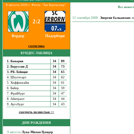
8 августа 2026 г. Фехта. "Ам Бергкеллер".
Все новос
12 сентября 2008
Энергия балканских «
2:2
Вердер
Падерборн
статистика
БУНДЕС-ТАБЛИЦА
1. Бавария
34
89
2. Боруссия Д
34
73
3. РБ Лейпциг
34
65
4. Штуттгарт
34
62
5. Хоффенхайм
34
61
6. Байер
34
59
7. Фрайбург
34
47
8. Айнтрахт
34
44
9. Аугсбург
34
43
смотреть полностью >>
ДНИ РОЖДЕНИЯ