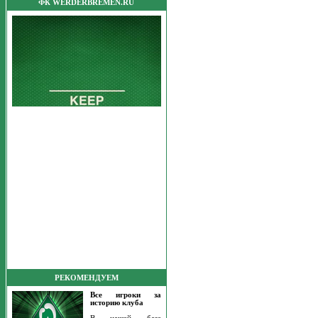
ФК WERDERBREMEN.RU
РЕКОМЕНДУЕМ
Все игроки за
историю клуба