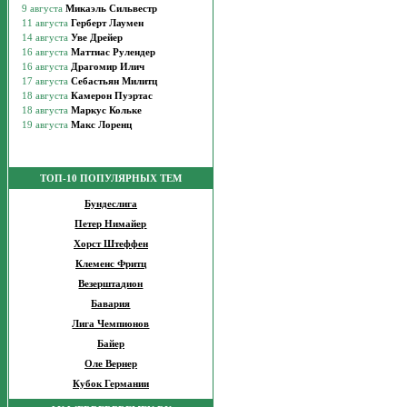
ТОП-10 ПОПУЛЯРНЫХ ТЕМ
Бундеслига
Петер Нимайер
Хорст Штеффен
Клеменс Фритц
Везерштадион
Бавария
Лига Чемпионов
Байер
Оле Вернер
Кубок Германии