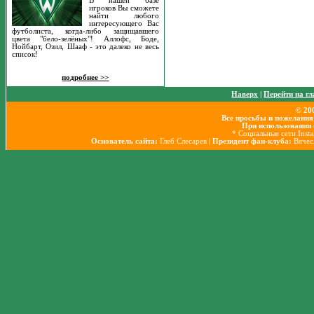
В нашей базе
игроков Вы сможете
найти любого
интересующего Вас
футболиста, когда-либо защищавшего
цвета "бело-зелёных"! Аллофс, Боде,
Нойбарт, Озил, Шааф - это далеко не весь
список!
подробнее >>
Наверх
|
Перейти на г
© 20
Все просьбы и пожелания
При использовании 
* Социальные сети Inst
Основатель сайта:
Глеб Слесарев
| Президент фан-клуба:
Вячес