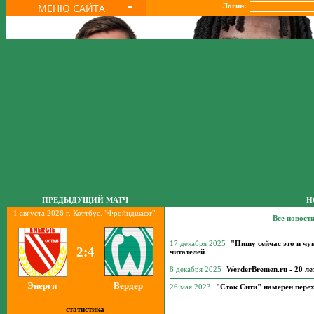
МЕНЮ САЙТА
Логин:
ПРЕДЫДУЩИЙ МАТЧ
Н
1 августа 2026 г. Коттбус. "Фройндшафт".
Все новост
17 декабря 2025
"Пишу сейчас это и чу
2:4
читателей
8 декабря 2025
WerderBremen.ru - 20 лет
Энерги
Вердер
26 мая 2023
"Сток Сити" намерен пере
статистика