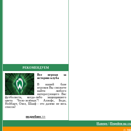
РЕКОМЕНДУЕМ
Все игроки за
историю клуба
В нашей базе
игроков Вы сможете
найти любого
интересующего Вас
футболиста, когда-либо защищавшего
цвета "бело-зелёных"! Аллофс, Боде,
Нойбарт, Озил, Шааф - это далеко не весь
список!
подробнее >>
Наверх
|
Перейти на г
© 20