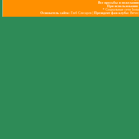
Все просьбы и пожелания
При использовании 
* Социальные сети Inst
Основатель сайта:
Глеб Слесарев
| Президент фан-клуба:
Вячес