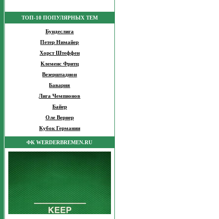
ТОП-10 ПОПУЛЯРНЫХ ТЕМ
Бундеслига
Петер Нимайер
Хорст Штеффен
Клеменс Фритц
Везерштадион
Бавария
Лига Чемпионов
Байер
Оле Вернер
Кубок Германии
ФК WERDERBREMEN.RU