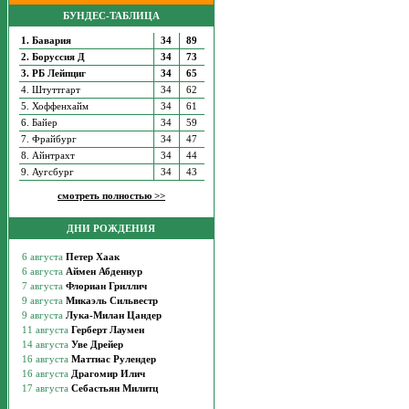
БУНДЕС-ТАБЛИЦА
1. Бавария
34
89
2. Боруссия Д
34
73
3. РБ Лейпциг
34
65
4. Штуттгарт
34
62
5. Хоффенхайм
34
61
6. Байер
34
59
7. Фрайбург
34
47
8. Айнтрахт
34
44
9. Аугсбург
34
43
смотреть полностью >>
ДНИ РОЖДЕНИЯ