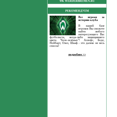
ФК WERDERBREMEN.RU
РЕКОМЕНДУЕМ
Все игроки за
историю клуба
В нашей базе
игроков Вы сможете
найти любого
интересующего Вас
футболиста, когда-либо защищавшего
цвета "бело-зелёных"! Аллофс, Боде,
Нойбарт, Озил, Шааф - это далеко не весь
список!
подробнее >>