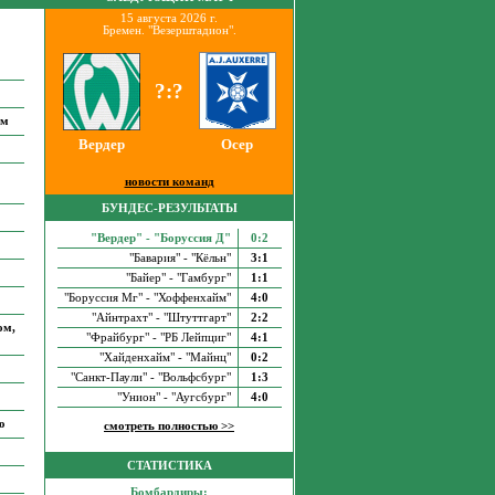
15 августа 2026 г.
Бремен. "Везерштадион".
?:?
им
Вердер
Осер
новости команд
БУНДЕС-РЕЗУЛЬТАТЫ
"Вердер" - "Боруссия Д"
0:2
"Бавария" - "Кёльн"
3:1
"Байер" - "Гамбург"
1:1
"Боруссия Мг" - "Хоффенхайм"
4:0
"Айнтрахт" - "Штуттгарт"
2:2
ом,
"Фрайбург" - "РБ Лейпциг"
4:1
"Хайденхайм" - "Майнц"
0:2
"Санкт-Паули" - "Вольфсбург"
1:3
"Унион" - "Аугсбург"
4:0
ю
смотреть полностью >>
СТАТИСТИКА
Бомбардиры: