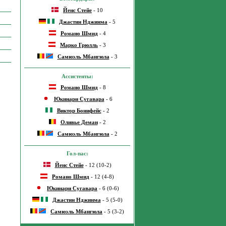
Йенс Стейе
- 10
Джастин Нджинма
- 5
Романо Шмид
- 4
Марко Грюлль
- 3
Самюэль Мбангюла
- 3
Ассистенты:
Романо Шмид
- 8
Юкинари Сугавара
- 6
Виктор Бонифейс
- 2
Оливье Деман
- 2
Самюэль Мбангюла
- 2
Гол-пас:
Йенс Стейе
- 12 (10-2)
Романо Шмид
- 12 (4-8)
Юкинари Сугавара
- 6 (0-6)
Джастин Нджинма
- 5 (5-0)
Самюэль Мбангюла
- 5 (3-2)