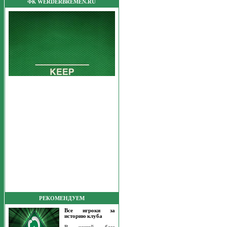
ФК WERDERBREMEN.RU
РЕКОМЕНДУЕМ
Все игроки за
историю клуба