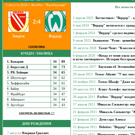
1 августа 2026 г. Коттбус. "Фройндшафт".
Все новости
1 апреля 2025
Бесчастных: "Вердер" - о
2:4
4 мая 2024
"Вердер" потягается с гран
1 февраля 2024
"Вердер" сделал подпис
Энерги
Вердер
9 июля 2022
Бьюкенэн: "Руни - ценней
статистика
30 августа 2020
Тахит Чонг: "Классен п
БУНДЕС-ТАБЛИЦА
6 февраля 2020
«Когда от меня ушла же
и куча снотворного». История бесстраш
1. Бавария
34
89
28 августа 2017
Бауманн об Эггештайне:
2. Боруссия Д
34
73
3. РБ Лейпциг
34
65
29 июля 2015
Томас Айхин: "У нас око
4. Штуттгарт
34
62
10 ноября 2011
Томас Шааф: "Даже ког
5. Хоффенхайм
34
61
6. Байер
34
59
29 августа 2011
Клаус Аллофс: наступа
7. Фрайбург
34
47
26 апреля 2011
Forbes: "Вердер" входи
8. Айнтрахт
34
44
17 апреля 2011
Микаэль Сильвестр: пер
9. Аугсбург
34
43
21 февраля 2011
Микаэль Сильвестр: "
смотреть полностью >>
17 февраля 2011
Дети сэра Алекса
ДНИ РОЖДЕНИЯ
12 февраля 2011
Deloitte: "Вердер" вы
12 января 2011
Мертезакер - агенту: "О