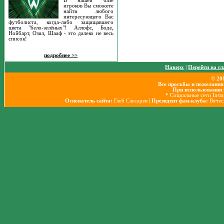
В нашей базе
игроков Вы сможете
найти любого
интересующего Вас
футболиста, когда-либо защищавшего
цвета "бело-зелёных"! Аллофс, Боде,
Нойбарт, Озил, Шааф - это далеко не весь
список!
подробнее >>
Наверх
|
Перейти на г
© 20
Все просьбы и пожелания
При использовании 
* Социальные сети Inst
Основатель сайта:
Глеб Слесарев
| Президент фан-клуба:
Вячес